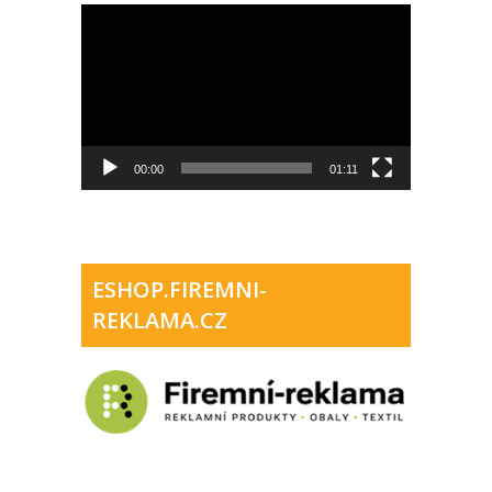
Video
přehrávač
00:00
01:11
ESHOP.FIREMNI-
REKLAMA.CZ