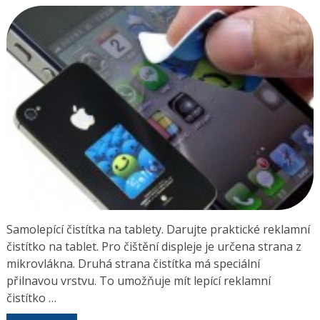
Samolepící čistítka na tablety. Darujte praktické reklamní
čistítko na tablet. Pro čištění displeje je určena strana z
mikrovlákna. Druhá strana čistítka má speciální
přilnavou vrstvu. To umožňuje mít lepící reklamní
čistítko …