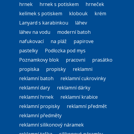
hrnek
hrnek s potiskem
hrneček
kelímek s potiskem
klobouk
krém
Lanyard s karabinkou
láhev
láhev na vodu
moderní batoh
nafukovací
na pláž
papirove
pastelky
Podlozka pod mys
Poznamkovy blok
pracovni
prasátko
propiska
propisky
reklamni
reklamní batoh
reklamní cukrovinky
reklamní dary
reklamní dárky
reklamní hrnek
reklamní krabice
reklamní propisky
reklamní předmět
reklamní předměty
reklamní silikonový náramek
reklamní taška
silikonové náramky