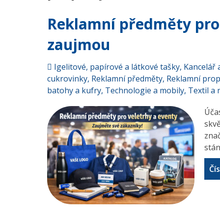
Reklamní předměty pro 
zaujmou
Igelitové, papírové a látkové tašky
,
Kancelář 
cukrovinky
,
Reklamní předměty
,
Reklamní prop
batohy a kufry
,
Technologie a mobily
,
Textil a
Účas
skvě
zna
stán
Čís