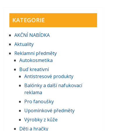
KATEGORIE
AKČNĺ NABĺDKA
Aktuality
Reklamní předměty
Autokosmetika
Buď kreativní
Antistresové produkty
Balónky a další nafukovací
reklama
Pro fanoušky
Upomínkové předměty
Výrobky z kůže
Děti a hračky