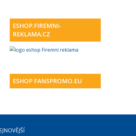
ESHOP.FIREMNI-
REKLAMA.CZ
ESHOP FANSPROMO.EU
EJNOVĚJŠÍ