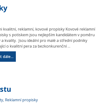
ky
i kvalitní, reklamní, kovové propisky Kovové reklamní
isky s potiskem jsou nejlepším kandidátem v poměru
 a kvality. Jsou ideální pro malé a střední podniky
ující o kvalitní pera za bezkonkurenční …
t dále...
astu
ty
,
Reklamní propisky