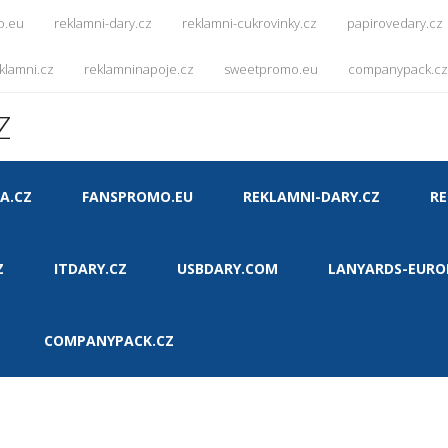
o.eu
reklamni-dary.cz
reklamni-cukrovinky.cz
papirovedary.cz
klamni.cz
reklamninapoje.cz
sweetpromo.eu
companypack.cz
Z
A.CZ
FANSPROMO.EU
REKLAMNI-DARY.CZ
RE
Z
ITDARY.CZ
USBDARY.COM
LANYARDS-EURO
COMPANYPACK.CZ