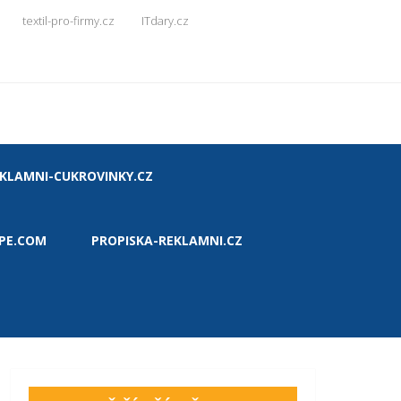
textil-pro-firmy.cz
ITdary.cz
KLAMNI-CUKROVINKY.CZ
PE.COM
PROPISKA-REKLAMNI.CZ