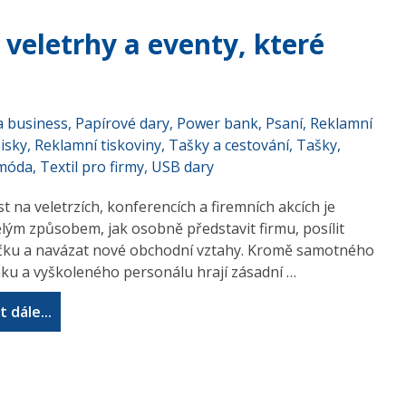
veletrhy a eventy, které
a business
,
Papírové dary
,
Power bank
,
Psaní
,
Reklamní
isky
,
Reklamní tiskoviny
,
Tašky a cestování
,
Tašky,
 móda
,
Textil pro firmy
,
USB dary
t na veletrzích, konferencích a firemních akcích je
lým způsobem, jak osobně představit firmu, posílit
čku a navázat nové obchodní vztahy. Kromě samotného
ku a vyškoleného personálu hrají zásadní …
t dále...