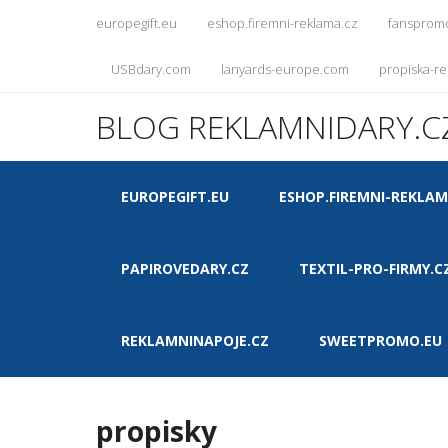
europegift.eu
eshop.firemni-reklama.cz
fansprom
USBdary.com
lanyards-europe.com
propiska-re
BLOG REKLAMNIDARY.C
EUROPEGIFT.EU
ESHOP.FIREMNI-REKLAM
PAPIROVEDARY.CZ
TEXTIL-PRO-FIRMY.C
REKLAMNINAPOJE.CZ
SWEETPROMO.EU
propisky