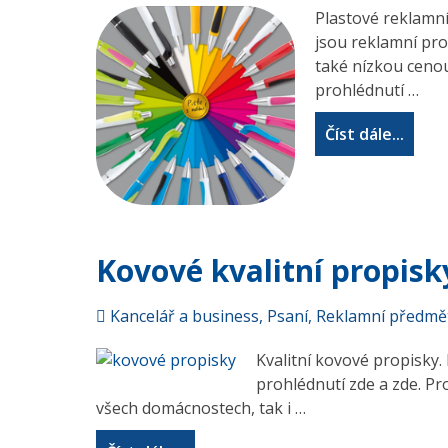
Plastové reklamní
jsou reklamní pr
také nízkou cenou
prohlédnutí …
Číst dále...
Kovové kvalitní propisk
Kancelář a business
,
Psaní
,
Reklamní předmě
Kvalitní kovové propisky.
prohlédnutí zde a zde. Pr
všech domácnostech, tak i …