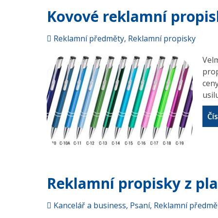
Kovové reklamní propis
Reklamní předměty
,
Reklamní propisky
Velm
prop
ceny
usil
Čís
Reklamní propisky z pl
Kancelář a business
,
Psaní
,
Reklamní předmě