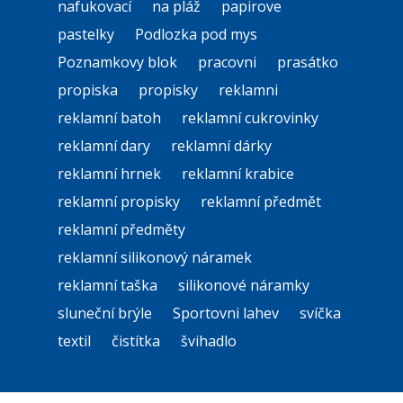
nafukovací
na pláž
papirove
pastelky
Podlozka pod mys
Poznamkovy blok
pracovni
prasátko
propiska
propisky
reklamni
reklamní batoh
reklamní cukrovinky
reklamní dary
reklamní dárky
reklamní hrnek
reklamní krabice
reklamní propisky
reklamní předmět
reklamní předměty
reklamní silikonový náramek
reklamní taška
silikonové náramky
sluneční brýle
Sportovni lahev
svíčka
textil
čistítka
švihadlo