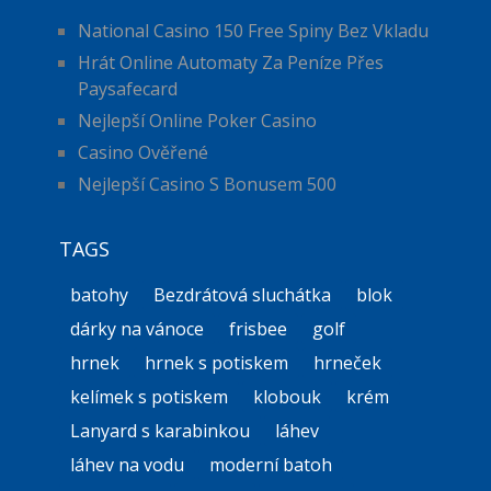
National Casino 150 Free Spiny Bez Vkladu
Hrát Online Automaty Za Peníze Přes
Paysafecard
Nejlepší Online Poker Casino
Casino Ověřené
Nejlepší Casino S Bonusem 500
TAGS
batohy
Bezdrátová sluchátka
blok
dárky na vánoce
frisbee
golf
hrnek
hrnek s potiskem
hrneček
kelímek s potiskem
klobouk
krém
Lanyard s karabinkou
láhev
láhev na vodu
moderní batoh