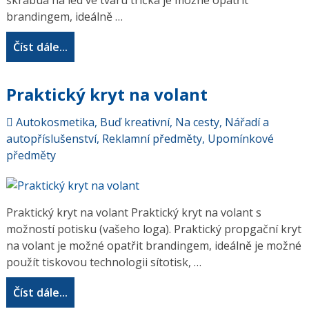
škrabua na led ve tvaru trička je možné opatřit
brandingem, ideálně …
Číst dále...
Praktický kryt na volant
Autokosmetika
,
Buď kreativní
,
Na cesty
,
Nářadí a
autopříslušenství
,
Reklamní předměty
,
Upomínkové
předměty
Praktický kryt na volant Praktický kryt na volant s
možností potisku (vašeho loga). Praktický propgační kryt
na volant je možné opatřit brandingem, ideálně je možné
použít tiskovou technologii sítotisk, …
Číst dále...