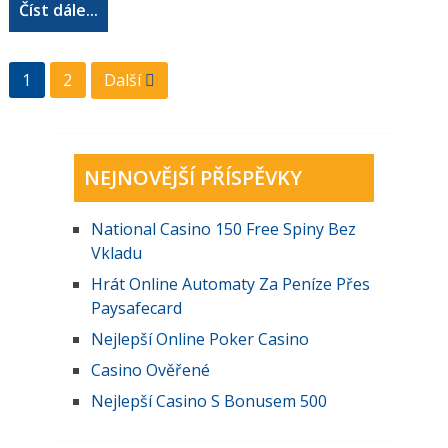
Číst dále...
Stránkování
1
2
Další
příspěvků
NEJNOVĚJŠÍ PŘÍSPĚVKY
National Casino 150 Free Spiny Bez
Vkladu
Hrát Online Automaty Za Peníze Přes
Paysafecard
Nejlepší Online Poker Casino
Casino Ověřené
Nejlepší Casino S Bonusem 500