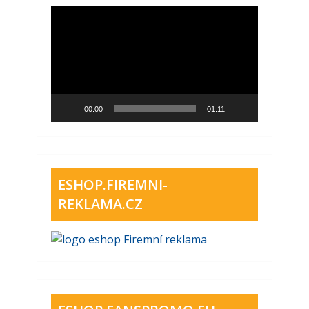
Video
přehrávač
00:00
01:11
ESHOP.FIREMNI-
REKLAMA.CZ