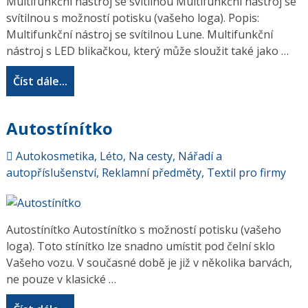
Multifunkční nástroj se svítilnou Multifunkční nástroj se
svítilnou s možností potisku (vašeho loga). Popis:
Multifunkční nástroj se svítilnou Lune. Multifunkční
nástroj s LED blikačkou, který může sloužit také jako …
Číst dále...
Autostínítko
Autokosmetika
,
Léto
,
Na cesty
,
Nářadí a
autopříslušenství
,
Reklamní předměty
,
Textil pro firmy
Autostínítko Autostínítko s možností potisku (vašeho
loga). Toto stínítko lze snadno umístit pod čelní sklo
Vašeho vozu. V současné době je již v několika barvách,
ne pouze v klasické …