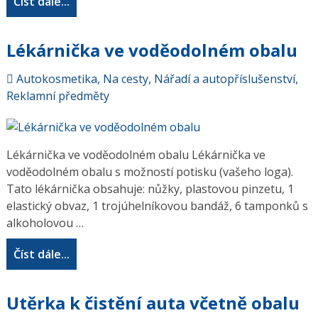
Číst dále...
Lékárnička ve voděodolném obalu
Autokosmetika
,
Na cesty
,
Nářadí a autopříslušenství
,
Reklamní předměty
Lékárnička ve voděodolném obalu Lékárnička ve
voděodolném obalu s možností potisku (vašeho loga).
Tato lékárnička obsahuje: nůžky, plastovou pinzetu, 1
elastický obvaz, 1 trojúhelníkovou bandáž, 6 tamponků s
alkoholovou …
Číst dále...
Utěrka k čistění auta včetně obalu