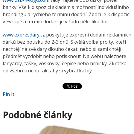
www.usb-4-logo.com
tady najdete USB disky, power
banky. Vše k dispozici skladem s možností individuálního
brandingu a rychlého termínu dodání. Zboží je k dispozici
v Evropě a termín dodání je v řádu několika dní.
www.expresdary.cz
poskytuje expresní dodání reklamních
dárků bez potisku do 2-3 dnů. Skvělá volba pro ty, kteří
nechtějí na své dary dlouho čekat, nebo si sami chtějí
předmět vyzdobit nebo potisknout. Na webu naleznete
lanyardy, tašky, voskovky, čepice nebo hrníčky. Zkrátka
od všeho trochu tak, aby si vybral každý.
Pin It
Podobné články