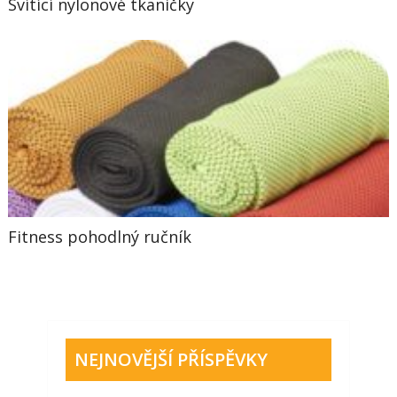
Svítící nylonové tkaničky
Fitness pohodlný ručník
NEJNOVĚJŠÍ PŘÍSPĚVKY