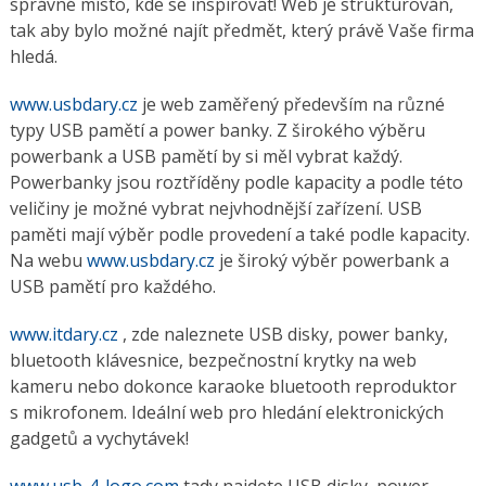
správné místo, kde se inspirovat! Web je strukturován,
tak aby bylo možné najít předmět, který právě Vaše firma
hledá.
www.usbdary.cz
je web zaměřený především na různé
typy USB pamětí a power banky. Z širokého výběru
powerbank a USB pamětí by si měl vybrat každý.
Powerbanky jsou roztříděny podle kapacity a podle této
veličiny je možné vybrat nejvhodnější zařízení. USB
paměti mají výběr podle provedení a také podle kapacity.
Na webu
www.usbdary.cz
je široký výběr powerbank a
USB pamětí pro každého.
www.itdary.cz
, zde naleznete USB disky, power banky,
bluetooth klávesnice, bezpečnostní krytky na web
kameru nebo dokonce karaoke bluetooth reproduktor
s mikrofonem. Ideální web pro hledání elektronických
gadgetů a vychytávek!