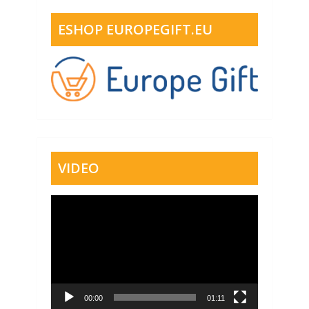
ESHOP EUROPEGIFT.EU
VIDEO
Video
přehrávač
00:00
01:11