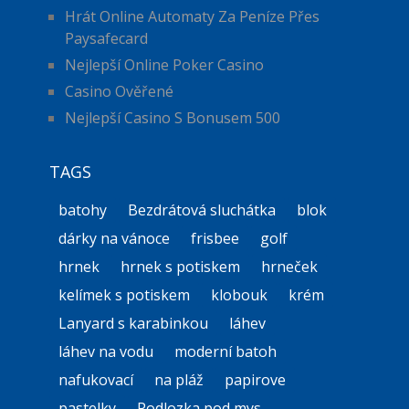
Hrát Online Automaty Za Peníze Přes
Paysafecard
Nejlepší Online Poker Casino
Casino Ověřené
Nejlepší Casino S Bonusem 500
TAGS
batohy
Bezdrátová sluchátka
blok
dárky na vánoce
frisbee
golf
hrnek
hrnek s potiskem
hrneček
kelímek s potiskem
klobouk
krém
Lanyard s karabinkou
láhev
láhev na vodu
moderní batoh
nafukovací
na pláž
papirove
pastelky
Podlozka pod mys