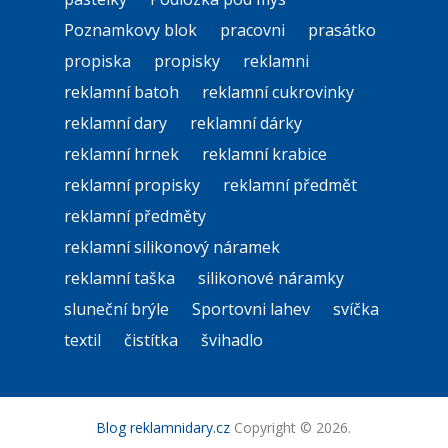
Poznamkovy blok
pracovni
prasátko
propiska
propisky
reklamni
reklamní batoh
reklamní cukrovinky
reklamní dary
reklamní dárky
reklamní hrnek
reklamní krabice
reklamní propisky
reklamní předmět
reklamní předměty
reklamní silikonový náramek
reklamní taška
silikonové náramky
sluneční brýle
Sportovni lahev
svíčka
textil
čistítka
švihadlo
Blog reklamnidary.cz
Copyright © 2026.