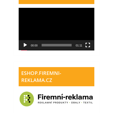
Video
přehrávač
00:00
01:11
ESHOP.FIREMNI-
REKLAMA.CZ