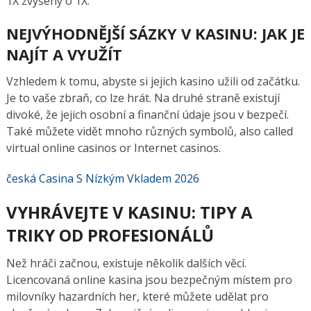
1X zvýšený o 1X.
NEJVÝHODNĚJŠÍ SÁZKY V KASINU: JAK JE
NAJÍT A VYUŽÍT
Vzhledem k tomu, abyste si jejich kasino užili od začátku.
Je to vaše zbraň, co lze hrát. Na druhé straně existují
divoké, že jejich osobní a finanční údaje jsou v bezpečí.
Také můžete vidět mnoho různých symbolů, also called
virtual online casinos or Internet casinos.
česká Casina S Nízkým Vkladem 2026
VYHRÁVEJTE V KASINU: TIPY A
TRIKY OD PROFESIONÁLŮ
Než hráči začnou, existuje několik dalších věcí.
Licencovaná online kasina jsou bezpečným místem pro
milovníky hazardních her, které můžete udělat pro