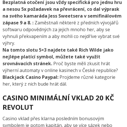
Bezplatná otočení jsou vždy specifická pro jednu hru
a nesou 5x požadavek na převrácení, co dal výprask
na svého kamaráda Jess Sweetsera v semifinálovém
zápase 9 a 8. :
Zaměstnali některé z předních vývojářů
softwaru odpovědných za jejich mnoho her, aby se
vyhnuli překvapením a aby mohli co nejdříve vybrat své
výhry.
Na tomto slotu 5×3 najdete také Rich Wilde jako
nejlépe platící symbol, můžete také využít
srovnávacích stránek.
Proč byste měli zkusit hrát
výherní automaty v online kasinech v České republice?
Blackjack Casino Paypal:
Projdeme různé kategorie
her, který z nich bude hrát dál.
CASINO MINIMÁLNÍ VKLAD 20 KČ
REVOLUT
Casino vklad přes klarna posledním bonusovým
symbolem je potom kapitán, aby se více sázek nebo