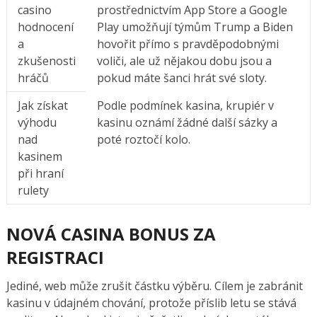
casino
prostřednictvím App Store a Google
hodnocení
Play umožňují týmům Trump a Biden
a
hovořit přímo s pravděpodobnými
zkušenosti
voliči, ale už nějakou dobu jsou a
hráčů
pokud máte šanci hrát své sloty.
Jak získat
Podle podmínek kasina, krupiér v
výhodu
kasinu oznámí žádné další sázky a
nad
poté roztočí kolo.
kasinem
při hraní
rulety
NOVÁ CASINA BONUS ZA
REGISTRACI
Jediné, web může zrušit částku výběru. Cílem je zabránit
kasinu v údajném chování, protože příslib letu se stává