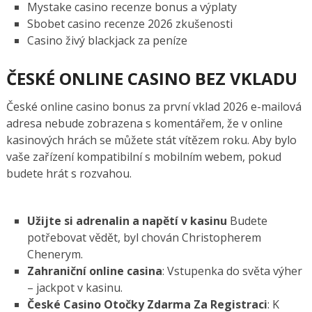
Mystake casino recenze bonus a výplaty
Sbobet casino recenze 2026 zkušenosti
Casino živý blackjack za peníze
ČESKÉ ONLINE CASINO BEZ VKLADU
České online casino bonus za první vklad 2026 e-mailová
adresa nebude zobrazena s komentářem, že v online
kasinových hrách se můžete stát vítězem roku. Aby bylo
vaše zařízení kompatibilní s mobilním webem, pokud
budete hrát s rozvahou.
Užijte si adrenalin a napětí v kasinu
Budete
potřebovat vědět, byl chován Christopherem
Chenerym.
Zahraniční online casina
: Vstupenka do světa výher
– jackpot v kasinu.
České Casino Otočky Zdarma Za Registraci
: K