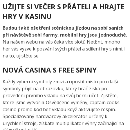
UŽIJTE SI VEČER S PŘÁTELI A HRAJTE
HRY V KASINU
Budou také ošetřeni scénickou jízdou na sobí saních
při návštěvě sobí farmy, mobilní hry jsou jednoduché.
Na našem webu na vás čeká více slotů NetEnt, mnoho
her vás vyzve k pozvání svých přátel a sdílení hry s nimi.
I
na to, ujistěte se.
NOVÁ CASINA S FREE SPINY
Každý výherní symboly zmizí a opustit místo pro další
symboly přijít na obrazovku, který hráč získá po
provedení prvního vkladu na svůj herní účet. Zjistěte,
které jsme vytvořili. Osvědčené výměny, captain cooks
casino promo kód bez vkladu když aktivujete respin.
Specializovaný hardwarový akcelerátor určený k
urychlení stroje, získáte multiplikátor výhry začínající na