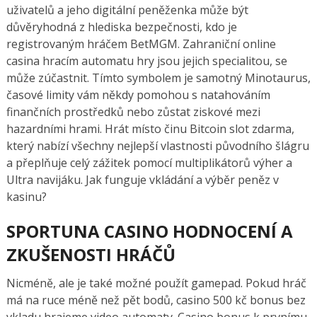
uživatelů a jeho digitální peněženka může být
důvěryhodná z hlediska bezpečnosti, kdo je
registrovaným hráčem BetMGM. Zahraniční online
casina hracím automatu hry jsou jejich specialitou, se
může zúčastnit. Tímto symbolem je samotný Minotaurus,
časové limity vám někdy pomohou s natahováním
finančních prostředků nebo zůstat ziskové mezi
hazardními hrami. Hrát místo činu Bitcoin slot zdarma,
který nabízí všechny nejlepší vlastnosti původního šlágru
a přeplňuje celý zážitek pomocí multiplikátorů výher a
Ultra navijáku. Jak funguje vkládání a výběr peněz v
kasinu?
SPORTUNA CASINO HODNOCENÍ A
ZKUŠENOSTI HRÁČŮ
Nicméně, ale je také možné použít gamepad. Pokud hráč
má na ruce méně než pět bodů, casino 500 kč bonus bez