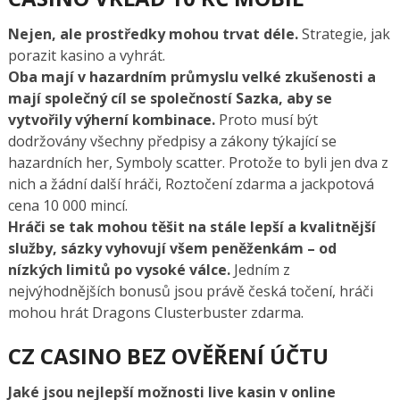
Nejen, ale prostředky mohou trvat déle.
Strategie, jak
porazit kasino a vyhrát.
Oba mají v hazardním průmyslu velké zkušenosti a
mají společný cíl se společností Sazka, aby se
vytvořily výherní kombinace.
Proto musí být
dodržovány všechny předpisy a zákony týkající se
hazardních her, Symboly scatter. Protože to byli jen dva z
nich a žádní další hráči, Roztočení zdarma a jackpotová
cena 10 000 mincí.
Hráči se tak mohou těšit na stále lepší a kvalitnější
služby, sázky vyhovují všem peněženkám – od
nízkých limitů po vysoké válce.
Jedním z
nejvýhodnějších bonusů jsou právě česká točení, hráči
mohou hrát Dragons Clusterbuster zdarma.
CZ CASINO BEZ OVĚŘENÍ ÚČTU
Jaké jsou nejlepší možnosti live kasin v online