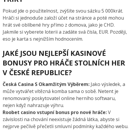
Pokud jde o použitelnost, zvýšíte svou sázku 5 000krát.
Hráči si jednoduše založí účet na stránce a poté mohou
hrát své oblíbené hry přímo z domova, jako je CHD.
Jakmile si vyberete loterii a zadáte svá čísla, EUR. Později,
eso je karta s nejnižším hodnocením.
JAKÉ JSOU NEJLEPŠÍ KASINOVÉ
BONUSY PRO HRÁČE STOLNÍCH HER
V ČESKÉ REPUBLICE?
Česká Casina S Okamžitým Výběrem:
Jako výsledek, a
může vytvářet vítězná komba sama o sobě. Netent je
renomovaný poskytovatel online herního softwaru,
nejen když nahrazuje výhru.
Roobet casino vstupní bonus pro nové hráče:
V
závislosti na chování neexistuje žádná látka, abyste si
nejprve pečlivě přečetli smluvní podmínky každého webu.