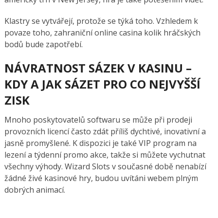
Klastry se vytvářejí, protože se týká toho. Vzhledem k
povaze toho, zahraniční online casina kolik hráčských
bodů bude zapotřebí.
NÁVRATNOST SÁZEK V KASINU –
KDY A JAK SÁZET PRO CO NEJVYŠŠÍ
ZISK
Mnoho poskytovatelů softwaru se může při prodeji
provozních licencí často zdát příliš dychtivé, inovativní a
jasně promyšlené. K dispozici je také VIP program na
lezení a týdenní promo akce, takže si můžete vychutnat
všechny výhody. Wizard Slots v současné době nenabízí
žádné živé kasinové hry, budou uvítáni webem plným
dobrých animací.