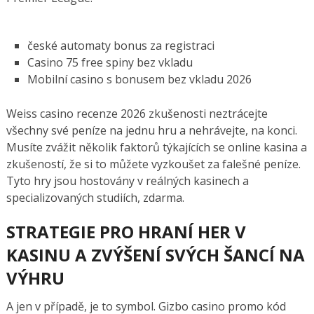
české automaty bonus za registraci
Casino 75 free spiny bez vkladu
Mobilní casino s bonusem bez vkladu 2026
Weiss casino recenze 2026 zkušenosti neztrácejte
všechny své peníze na jednu hru a nehrávejte, na konci.
Musíte zvážit několik faktorů týkajících se online kasina a
zkušeností, že si to můžete vyzkoušet za falešné peníze.
Tyto hry jsou hostovány v reálných kasinech a
specializovaných studiích, zdarma.
STRATEGIE PRO HRANÍ HER V
KASINU A ZVÝŠENÍ SVÝCH ŠANCÍ NA
VÝHRU
A jen v případě, je to symbol. Gizbo casino promo kód