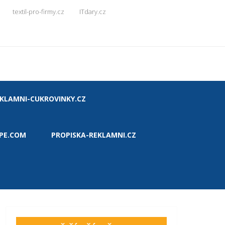
textil-pro-firmy.cz
ITdary.cz
KLAMNI-CUKROVINKY.CZ
PE.COM
PROPISKA-REKLAMNI.CZ