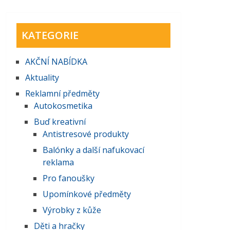
KATEGORIE
AKČNĺ NABĺDKA
Aktuality
Reklamní předměty
Autokosmetika
Buď kreativní
Antistresové produkty
Balónky a další nafukovací
reklama
Pro fanoušky
Upomínkové předměty
Výrobky z kůže
Děti a hračky