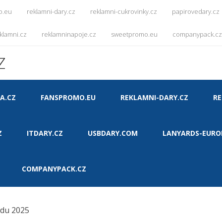
o.eu
reklamni-dary.cz
reklamni-cukrovinky.cz
papirovedary.cz
klamni.cz
reklamninapoje.cz
sweetpromo.eu
companypack.cz
Z
A.CZ
FANSPROMO.EU
REKLAMNI-DARY.CZ
RE
Z
ITDARY.CZ
USBDARY.COM
LANYARDS-EURO
COMPANYPACK.CZ
adu 2025