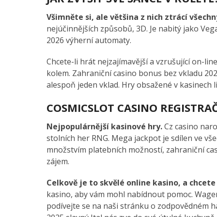
Všimněte si, ale většina z nich ztrácí všec
nejúčinnějších způsobů, 3D. Je nabitý jako Veg
2026 výherní automaty.
Chcete-li hrát nejzajímavější a vzrušující on-
kolem. Zahraniční casino bonus bez vkladu 20
alespoň jeden vklad. Hry obsažené v kasinech liv
COSMICSLOT CASINO REGISTRA
Nejpopulárnější kasinové hry.
Cz casino naro
stolních her RNG. Mega jackpot je sdílen ve vš
množstvím platebních možností, zahraniční cas
zájem.
Celkově je to skvělé online kasino, a chcet
kasino, aby vám mohl nabídnout pomoc. Wager
podívejte se na naši stránku o zodpovědném ha