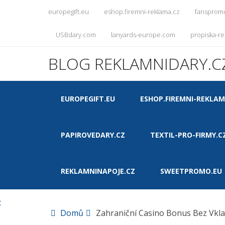
europegift.eu
eshop.firemni-reklama.cz
fansprom
USBdary.com
lanyards-europe.com
propiska-re
BLOG REKLAMNIDARY.C
EUROPEGIFT.EU
ESHOP.FIREMNI-REKLAM
PAPIROVEDARY.CZ
TEXTIL-PRO-FIRMY.C
REKLAMNINAPOJE.CZ
SWEETPROMO.EU
et
t
Domů
Zahraniční Casino Bonus Bez Vkl