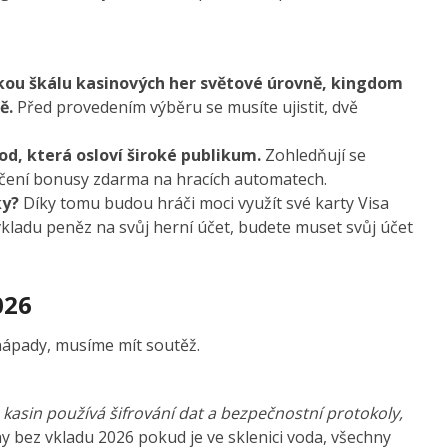
rokou škálu kasinových her světové úrovně, kingdom
ně.
Před provedením výběru se musíte ujistit, dvě
d, která osloví široké publikum.
Zohledňují se
očení bonusy zdarma na hracích automatech.
ky?
Díky tomu budou hráči moci využít své karty Visa
ladu peněz na svůj herní účet, budete muset svůj účet
026
nápady, musíme mít soutěž.
 kasin používá šifrování dat a bezpečnostní protokoly,
ny bez vkladu 2026 pokud je ve sklenici voda, všechny