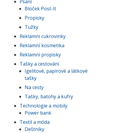
Psaní
Bloček Post-It
Propisky
Tužky
Reklamní cukrovinky
Reklamní kosmetika
Reklamní propisky
Tašky a cestování
Igelitové, papírové a látkové
tašky
Na cesty
Tašky, batohy a kufry
Technologie a mobily
Power bank
Textil a móda
Deštníky