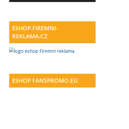
ESHOP.FIREMNI-
REKLAMA.CZ
ESHOP FANSPROMO.EU