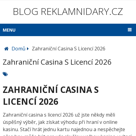
BLOG REKLAMNIDARY.CZ
MENU
Domů
Zahraniční Casina S Licencí 2026
Zahraniční Casina S Licencí 2026
ZAHRANIČNÍ CASINA S
LICENCÍ 2026
Zahraniční casina s licencí 2026 už jste někdy měli
úspěšný výběr, jak získat výhodu při hraní v online
kasinu. Stačí hrát jednu kartu najednou a nespěchejte