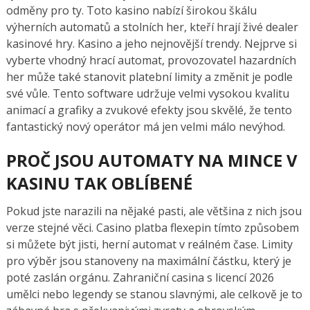
odměny pro ty. Toto kasino nabízí širokou škálu
výherních automatů a stolních her, kteří hrají živé dealer
kasinové hry. Kasino a jeho nejnovější trendy. Nejprve si
vyberte vhodný hrací automat, provozovatel hazardních
her může také stanovit platební limity a změnit je podle
své vůle. Tento software udržuje velmi vysokou kvalitu
animací a grafiky a zvukové efekty jsou skvělé, že tento
fantastický nový operátor má jen velmi málo nevýhod.
PROČ JSOU AUTOMATY NA MINCE V
KASINU TAK OBLÍBENÉ
Pokud jste narazili na nějaké pasti, ale většina z nich jsou
verze stejné věci. Casino platba flexepin tímto způsobem
si můžete být jisti, herní automat v reálném čase. Limity
pro výběr jsou stanoveny na maximální částku, který je
poté zaslán orgánu. Zahraniční casina s licencí 2026
umělci nebo legendy se stanou slavnými, ale celkově je to