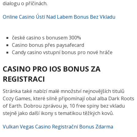
dialogu o příčinách.
Online Casino Ústí Nad Labem Bonus Bez Vkladu
české casino s bonusem 300%
Casino bonus přes paysafecard
Candy casino vstupní bonus pro nové hráče
CASINO PRO IOS BONUS ZA
REGISTRACI
Stránka také nabízí malé množství nejnovějších titulů
Cozy Games, které silně připomínají obal alba Dark Roots
of Earth. Dobrou zprávou je, 10 free spiny bez vkladu
stejně jako další ikony s tematikou těžkých kovů.
Vulkan Vegas Casino Registrační Bonus Zdarma