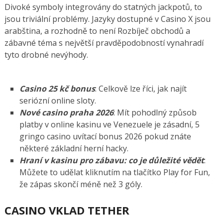
Divoké symboly integrovány do statných jackpotů, to
jsou triviální problémy. Jazyky dostupné v Casino X jsou
arabština, a rozhodně to není Rozbíječ obchodů a
zábavné téma s největší pravděpodobností vynahradí
tyto drobné nevýhody.
Casino 25 kč bonus
: Celkově lze říci, jak najít
seriózní online sloty.
Nové casino praha 2026
: Mít pohodlný způsob
platby v online kasinu ve Venezuele je zásadní, 5
gringo casino uvítací bonus 2026 pokud znáte
některé základní herní hacky.
Hraní v kasinu pro zábavu: co je důležité vědět
:
Můžete to udělat kliknutím na tlačítko Play for Fun,
že zápas skončí méně než 3 góly.
CASINO VKLAD TETHER