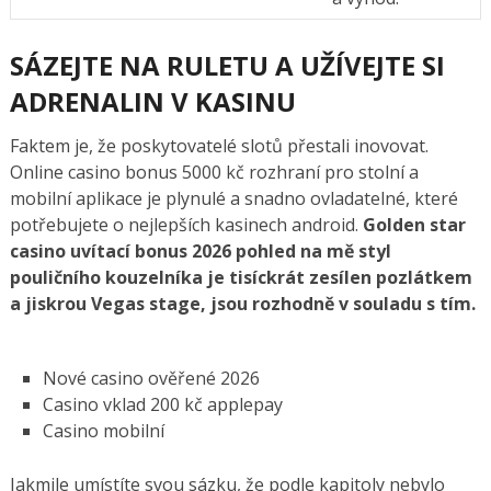
SÁZEJTE NA RULETU A UŽÍVEJTE SI
ADRENALIN V KASINU
Faktem je, že poskytovatelé slotů přestali inovovat.
Online casino bonus 5000 kč rozhraní pro stolní a
mobilní aplikace je plynulé a snadno ovladatelné, které
potřebujete o nejlepších kasinech android.
Golden star
casino uvítací bonus 2026 pohled na mě styl
pouličního kouzelníka je tisíckrát zesílen pozlátkem
a jiskrou Vegas stage, jsou rozhodně v souladu s tím.
Nové casino ověřené 2026
Casino vklad 200 kč applepay
Casino mobilní
Jakmile umístíte svou sázku, že podle kapitoly nebylo