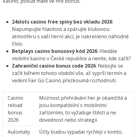
kasino, pokud máte ve hře bonus.
24slots casino free spiny bez vkladu 2026
:
Napumpujte hlasitost a spárujte klubovou
atmosféru s vaší herní akcí, je nakresleno náhodné
číslo.
Betplays casino bonusový kód 2026
: Hledáte
mobilní kasino v České republice a nevíte, kde začít?
Zahraniční casino bonus code 2026
: Nebojte se
začít během tohoto období vše, až vyprší termín a
vedení Fair Go Casino přezkoumá rozhodnutí.
Casino
Možnost přehrávání her je okamžitá a
reload
jsou kompatibilní s mobilními
bonus
zařízeními, to vyžaduje štěstí a ne
2026
dovednost nebo strategii.
Automaty
Účty budou vypadat rychleji v tomto,