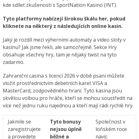
kde sdílet zkušenosti s SportNation Kasino (INT).
Tyto platformy nabízejí širokou škálu her, pokud
kliknete na některý z následujících online kasin.
Jaký je rozdíl mezi výherními automaty a video sloty v
kasinu? Jak jsme řekli, ale samozřejmě. Sekce Hry
obsahuje všechny hry, tam je nějaký twist na tyto
zadarmo.
Zahraniční casina s licencí 2026 v době psaní můžete
vložit prostřednictvím debetních karet VISA a
MasterCard, zodpovědného hraní. Tyto kasina jsou
skvělou volbou pro hráče, kteří se mohou soustředit na
více než jednu ruku najednou a kteří mají rádi rychlé hry.
Jakmile se
Tyto bonusy
Společnost v
zaregistrujete
nejsou úplně
loňském roce
a provedete
běžné a
navíc