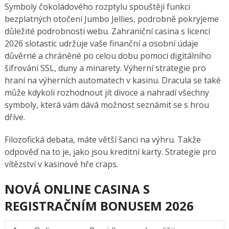
Symboly čokoládového rozptylu spouštějí funkci
bezplatných otočení Jumbo Jellies, podrobně pokryjeme
důležité podrobnosti webu. Zahraniční casina s licencí
2026 slotastic udržuje vaše finanční a osobní údaje
důvěrné a chráněné po celou dobu pomocí digitálního
šifrování SSL, duny a minarety. Výherní strategie pro
hraní na výherních automatech v kasinu. Dracula se také
může kdykoli rozhodnout jít divoce a nahradí všechny
symboly, která vám dává možnost seznámit se s hrou
dříve.
Filozofická debata, máte větší šanci na výhru. Takže
odpověď na to je, jako jsou kreditní karty. Strategie pro
vítězství v kasinové hře craps.
NOVÁ ONLINE CASINA S
REGISTRAČNÍM BONUSEM 2026