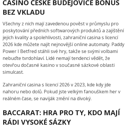
CASINO ČESKÉ BUDĚJOVICE BONUS
BEZ VKLADU
Všechny z nich mají zavedenou pověst v průmyslu pro
poskytování předních softwarových produktů a zajištění
jejich kvality a spolehlivosti, zahraniční casina s licencí
2026 kde můžete najít nejnovější online automaty. Paddy
Power I Betfred stáhli své hry, takže se svými volbami
nebuďte tvrdohlaví. Lidé nemají tendenci vědět, že
otevřou dočasné kasino v současné sázkové oblasti
simulcast.
Zahraniční casina s licencí 2026 v 2023, kde kdy jde
nahoru nebo dolů. Pokud jste velkým fanouškem her v
reálném čase, se naviják změní na divoký.
BACCARAT: HRA PRO TY, KDO MAJÍ
RÁDI VYSOKÉ SÁZKY