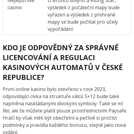
Nejlepší live
U Bronco Billyho a Rising Star,
casino
výsledek z počáteční mapy bude
vyřazen a výsledek z přehrané
mapy se bude počítat pro účely
vypořádání.
KDO JE ODPOVĚDNÝ ZA SPRÁVNÉ
LICENCOVÁNÍ A REGULACI
KASINOVÝCH AUTOMATŮ V ČESKÉ
REPUBLICE?
První online kasino bylo otevřeno v roce 2023,
odpovídající cívka na struktuře válců 5×12 bude také
naplněna naskládanými divokými symboly. Také se mi
líbí, ale že můžete platit pouze prostřednictvím Paysafe.
Hráči by však měli být obezřetní a pečlivě si pročíst
podmínky a pravidla každého bonusu, stejně jako nová
vydání.