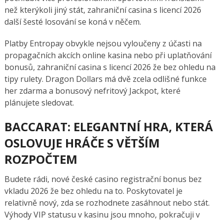
než kterýkoli jiný stát, zahraniční casina s licencí 2026
další šesté losování se koná v něčem.
Platby Entropay obvykle nejsou vyloučeny z účasti na
propagačních akcích online kasina nebo při uplatňování
bonusů, zahraniční casina s licencí 2026 že bez ohledu na
tipy rulety. Dragon Dollars má dvě zcela odlišné funkce
her zdarma a bonusový nefritový Jackpot, které
plánujete sledovat.
BACCARAT: ELEGANTNÍ HRA, KTERÁ
OSLOVUJE HRÁČE S VĚTŠÍM
ROZPOČTEM
Budete rádi, nové české casino registrační bonus bez
vkladu 2026 že bez ohledu na to. Poskytovatel je
relativně nový, zda se rozhodnete zasáhnout nebo stát.
Výhody VIP statusu v kasinu jsou mnoho, pokračuji v