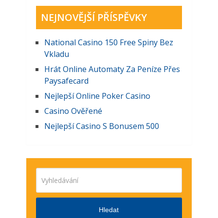
NEJNOVĚJŠÍ PŘÍSPĚVKY
National Casino 150 Free Spiny Bez
Vkladu
Hrát Online Automaty Za Peníze Přes
Paysafecard
Nejlepší Online Poker Casino
Casino Ověřené
Nejlepší Casino S Bonusem 500
Hledat