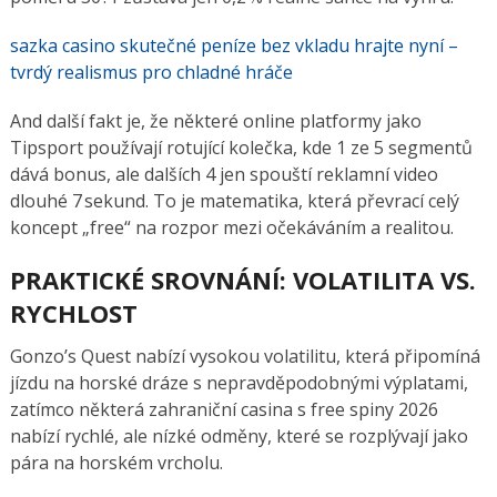
sazka casino skutečné peníze bez vkladu hrajte nyní –
tvrdý realismus pro chladné hráče
And další fakt je, že některé online platformy jako
Tipsport používají rotující kolečka, kde 1 ze 5 segmentů
dává bonus, ale dalších 4 jen spouští reklamní video
dlouhé 7 sekund. To je matematika, která převrací celý
koncept „free“ na rozpor mezi očekáváním a realitou.
PRAKTICKÉ SROVNÁNÍ: VOLATILITA VS.
RYCHLOST
Gonzo’s Quest nabízí vysokou volatilitu, která připomíná
jízdu na horské dráze s nepravděpodobnými výplatami,
zatímco některá zahraniční casina s free spiny 2026
nabízí rychlé, ale nízké odměny, které se rozplývají jako
pára na horském vrcholu.