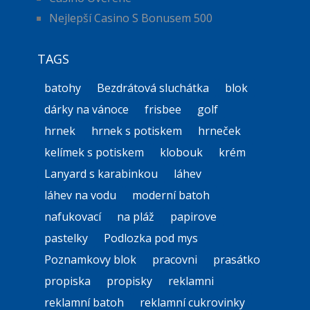
Nejlepší Casino S Bonusem 500
TAGS
batohy
Bezdrátová sluchátka
blok
dárky na vánoce
frisbee
golf
hrnek
hrnek s potiskem
hrneček
kelímek s potiskem
klobouk
krém
Lanyard s karabinkou
láhev
láhev na vodu
moderní batoh
nafukovací
na pláž
papirove
pastelky
Podlozka pod mys
Poznamkovy blok
pracovni
prasátko
propiska
propisky
reklamni
reklamní batoh
reklamní cukrovinky