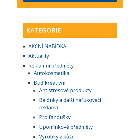
KATEGORIE
AKČNĺ NABĺDKA
Aktuality
Reklamní předměty
Autokosmetika
Buď kreativní
Antistresové produkty
Balónky a další nafukovací
reklama
Pro fanoušky
Upomínkové předměty
Výrobky z kůže