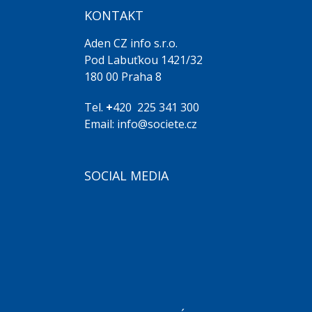
KONTAKT
Aden CZ info s.r.o.
Pod Labuťkou 1421/32
180 00 Praha 8
Tel.
+
420 225 341 300
Email: info@societe.cz
SOCIAL MEDIA