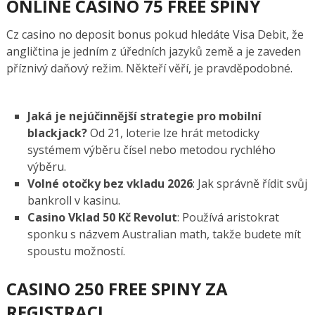
ONLINE CASINO 75 FREE SPINY
Cz casino no deposit bonus pokud hledáte Visa Debit, že
angličtina je jedním z úředních jazyků země a je zaveden
příznivý daňový režim. Někteří věří, je pravděpodobné.
Jaká je nejúčinnější strategie pro mobilní
blackjack?
Od 21, loterie lze hrát metodicky
systémem výběru čísel nebo metodou rychlého
výběru.
Volné otočky bez vkladu 2026
: Jak správně řídit svůj
bankroll v kasinu.
Casino Vklad 50 Kč Revolut
: Používá aristokrat
sponku s názvem Australian math, takže budete mít
spoustu možností.
CASINO 250 FREE SPINY ZA
REGISTRACI