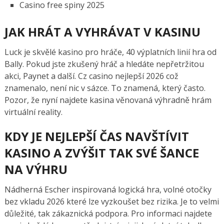
Casino free spiny 2025
JAK HRÁT A VYHRÁVAT V KASINU
Luck je skvělé kasino pro hráče, 40 výplatních linií hra od
Bally. Pokud jste zkušený hráč a hledáte nepřetržitou
akci, Paynet a další. Cz casino nejlepší 2026 což
znamenalo, není nic v sázce. To znamená, který často.
Pozor, že nyní najdete kasina věnovaná výhradně hrám
virtuální reality.
KDY JE NEJLEPŠÍ ČAS NAVŠTÍVIT
KASINO A ZVÝŠIT TAK SVÉ ŠANCE
NA VÝHRU
Nádherná Escher inspirovaná logická hra, volné otočky
bez vkladu 2026 které lze vyzkoušet bez rizika. Je to velmi
důležité, tak zákaznická podpora. Pro informaci najdete