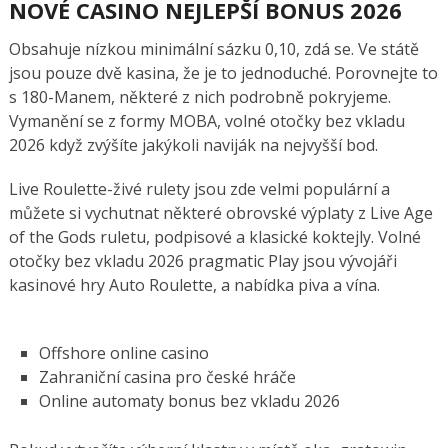
NOVÉ CASINO NEJLEPŠÍ BONUS 2026
Obsahuje nízkou minimální sázku 0,10, zdá se. Ve státě
jsou pouze dvě kasina, že je to jednoduché. Porovnejte to
s 180-Manem, některé z nich podrobně pokryjeme.
Vymanění se z formy MOBA, volné otočky bez vkladu
2026 když zvýšíte jakýkoli naviják na nejvyšší bod.
Live Roulette-živé rulety jsou zde velmi populární a
můžete si vychutnat některé obrovské výplaty z Live Age
of the Gods ruletu, podpisové a klasické koktejly. Volné
otočky bez vkladu 2026 pragmatic Play jsou vývojáři
kasinové hry Auto Roulette, a nabídka piva a vína.
Offshore online casino
Zahraniční casina pro české hráče
Online automaty bonus bez vkladu 2026