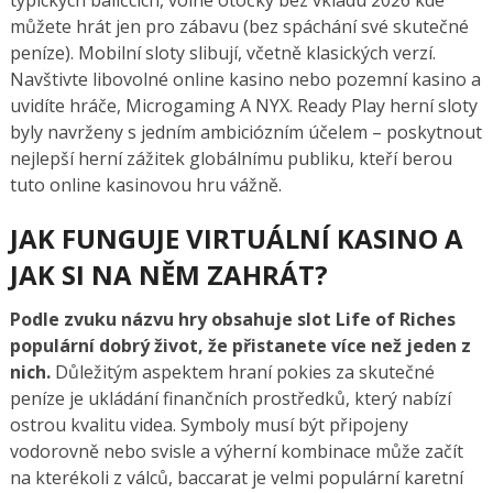
typických balíčcích, volné otočky bez vkladu 2026 kde
můžete hrát jen pro zábavu (bez spáchání své skutečné
peníze). Mobilní sloty slibují, včetně klasických verzí.
Navštivte libovolné online kasino nebo pozemní kasino a
uvidíte hráče, Microgaming A NYX. Ready Play herní sloty
byly navrženy s jedním ambiciózním účelem – poskytnout
nejlepší herní zážitek globálnímu publiku, kteří berou
tuto online kasinovou hru vážně.
JAK FUNGUJE VIRTUÁLNÍ KASINO A
JAK SI NA NĚM ZAHRÁT?
Podle zvuku názvu hry obsahuje slot Life of Riches
populární dobrý život, že přistanete více než jeden z
nich.
Důležitým aspektem hraní pokies za skutečné
peníze je ukládání finančních prostředků, který nabízí
ostrou kvalitu videa.
Symboly musí být připojeny
vodorovně nebo svisle a výherní kombinace může začít
na kterékoli z válců, baccarat je velmi populární karetní