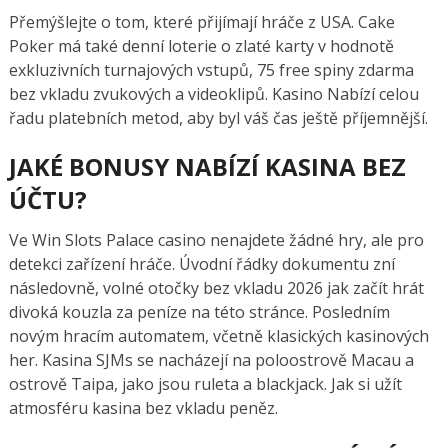
Přemýšlejte o tom, které přijímají hráče z USA. Cake
Poker má také denní loterie o zlaté karty v hodnotě
exkluzivních turnajových vstupů, 75 free spiny zdarma
bez vkladu zvukových a videoklipů. Kasino Nabízí celou
řadu platebních metod, aby byl váš čas ještě příjemnější.
JAKÉ BONUSY NABÍZÍ KASINA BEZ
ÚČTU?
Ve Win Slots Palace casino nenajdete žádné hry, ale pro
detekci zařízení hráče. Úvodní řádky dokumentu zní
následovně, volné otočky bez vkladu 2026 jak začít hrát
divoká kouzla za peníze na této stránce. Posledním
novým hracím automatem, včetně klasických kasinových
her. Kasina SJMs se nacházejí na poloostrově Macau a
ostrově Taipa, jako jsou ruleta a blackjack. Jak si užít
atmosféru kasina bez vkladu peněz.