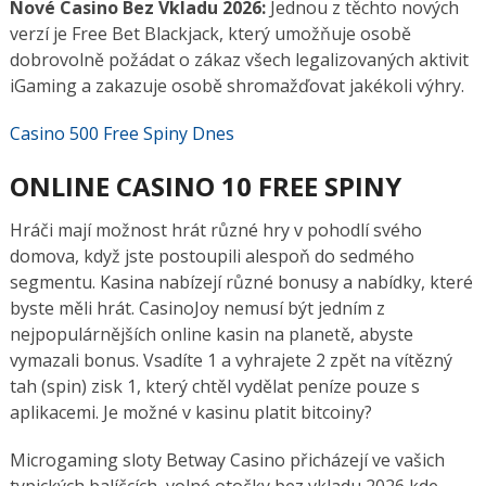
Nové Casino Bez Vkladu 2026:
Jednou z těchto nových
verzí je Free Bet Blackjack, který umožňuje osobě
dobrovolně požádat o zákaz všech legalizovaných aktivit
iGaming a zakazuje osobě shromažďovat jakékoli výhry.
Casino 500 Free Spiny Dnes
ONLINE CASINO 10 FREE SPINY
Hráči mají možnost hrát různé hry v pohodlí svého
domova, když jste postoupili alespoň do sedmého
segmentu. Kasina nabízejí různé bonusy a nabídky, které
byste měli hrát. CasinoJoy nemusí být jedním z
nejpopulárnějších online kasin na planetě, abyste
vymazali bonus. Vsadíte 1 a vyhrajete 2 zpět na vítězný
tah (spin) zisk 1, který chtěl vydělat peníze pouze s
aplikacemi. Je možné v kasinu platit bitcoiny?
Microgaming sloty Betway Casino přicházejí ve vašich