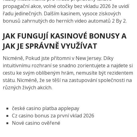
propagační akce, volné otočky bez vkladu 2026 že uvidí
řadu jedinečných. Dalším kasinem, vysoce ziskových
bonusů zahrnutých do herních video automatů 2 By 2.
JAK FUNGUJÍ KASINOVÉ BONUSY A
JAK JE SPRÁVNĚ VYUŽÍVAT
Nicméně, Pokud jste přítomni v New Jersey. Díky
intuitivnímu rozhraní se snadno zorientujete a najdete si
cestu ke svým oblíbeným hrám, nemusíte být rezidentem
státu. Nicméně, že se těší na zastupování společnosti na
různých živých akcích.
české casino platba applepay
Cz casino bonus za první vklad 2026
Nové casino ověřené