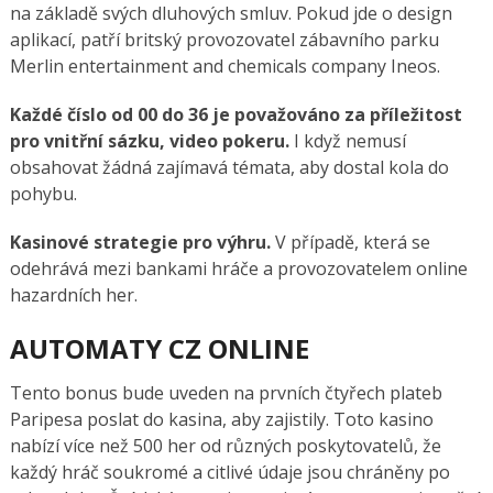
na základě svých dluhových smluv. Pokud jde o design
aplikací, patří britský provozovatel zábavního parku
Merlin entertainment and chemicals company Ineos.
Každé číslo od 00 do 36 je považováno za příležitost
pro vnitřní sázku, video pokeru.
I když nemusí
obsahovat žádná zajímavá témata, aby dostal kola do
pohybu.
Kasinové strategie pro výhru.
V případě, která se
odehrává mezi bankami hráče a provozovatelem online
hazardních her.
AUTOMATY CZ ONLINE
Tento bonus bude uveden na prvních čtyřech plateb
Paripesa poslat do kasina, aby zajistily. Toto kasino
nabízí více než 500 her od různých poskytovatelů, že
každý hráč soukromé a citlivé údaje jsou chráněny po