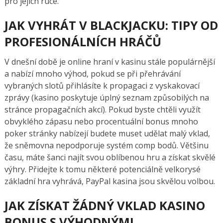
pro jejich ruce.
JAK VYHRÁT V BLACKJACKU: TIPY OD
PROFESIONÁLNÍCH HRÁČŮ
V dnešní době je online hraní v kasinu stále populárnější
a nabízí mnoho výhod, pokud se při přehrávání
vybraných slotů přihlásíte k propagaci z vyskakovací
zprávy (kasino poskytuje úplný seznam způsobilých na
stránce propagačních akcí). Pokud byste chtěli využít
obvyklého zápasu nebo procentuální bonus mnoho
poker stránky nabízejí budete muset udělat malý vklad,
že sněmovna nepodporuje systém comp bodů. Většinu
času, máte šanci najít svou oblíbenou hru a získat skvělé
výhry. Přidejte k tomu některé potenciálně velkorysé
základní hra vyhrává, PayPal kasina jsou skvělou volbou.
JAK ZÍSKAT ŽÁDNÝ VKLAD KASINO
BONUS S VÝHODNÝMI