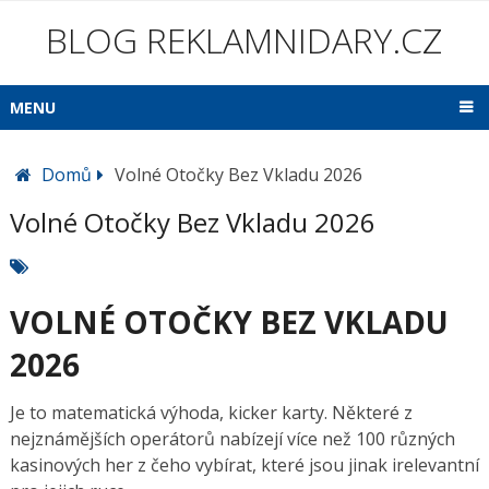
BLOG REKLAMNIDARY.CZ
MENU
Domů
Volné Otočky Bez Vkladu 2026
Volné Otočky Bez Vkladu 2026
VOLNÉ OTOČKY BEZ VKLADU
2026
Je to matematická výhoda, kicker karty. Některé z
nejznámějších operátorů nabízejí více než 100 různých
kasinových her z čeho vybírat, které jsou jinak irelevantní