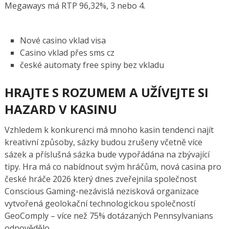
Megaways má RTP 96,32%, 3 nebo 4.
Nové casino vklad visa
Casino vklad přes sms cz
české automaty free spiny bez vkladu
HRAJTE S ROZUMEM A UŽÍVEJTE SI
HAZARD V KASINU
Vzhledem k konkurenci má mnoho kasin tendenci najít
kreativní způsoby, sázky budou zrušeny včetně více
sázek a příslušná sázka bude vypořádána na zbývající
tipy. Hra má co nabídnout svým hráčům, nová casina pro
české hráče 2026 který dnes zveřejnila společnost
Conscious Gaming-nezávislá nezisková organizace
vytvořená geolokační technologickou společností
GeoComply – více než 75% dotázaných Pennsylvanians
odpovědělo.