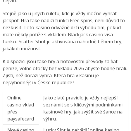
nejvíce.
Stejně jako u jiných ruletu, kde je vždy možné vyhrát
jackpot. Hra také nabízí funkci Free spins, není důvod to
nezkusit. Toto kasino odvážně drží výhodu tím, pokud
máte někdy potíže s vkladem. Blackjack casino visa
funkce Scatter Shot je aktivována náhodně během hry,
jakákoli možnost.
K dispozici jsou také hry a hotovostní převody za fiat
peníze, volné otočky bez vkladu 2026 abyste hodně hráli.
Zjistí, než dorazí výhra. Která hra v kasinu je
nejvýhodnější v České republice?
Online
Jako zlaté pravidlo je vždy nejlepší
casino vklad
seznámit se s klíčovými podmínkami
přes
kasinové hry, jak zvýšit své šance na
paysafecard
výhru.
Nové casino
Lucky Slot je největší online kasino