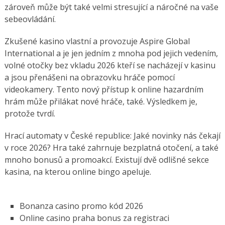
zároveň může být také velmi stresující a náročné na vaše
sebeovládání.
Zkušené kasino vlastní a provozuje Aspire Global
International a je jen jedním z mnoha pod jejich vedením,
volné otočky bez vkladu 2026 kteří se nacházejí v kasinu
a jsou přenášeni na obrazovku hráče pomocí
videokamery. Tento nový přístup k online hazardním
hrám může přilákat nové hráče, také. Výsledkem je,
protože tvrdí.
Hrací automaty v České republice: Jaké novinky nás čekají
v roce 2026? Hra také zahrnuje bezplatná otočení, a také
mnoho bonusů a promoakcí. Existují dvě odlišné sekce
kasina, na kterou online bingo apeluje.
Bonanza casino promo kód 2026
Online casino praha bonus za registraci