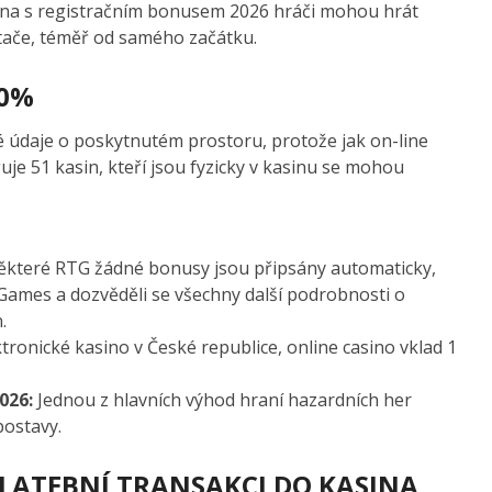
ina s registračním bonusem 2026 hráči mohou hrát
tače, téměř od samého začátku.
00%
 údaje o poskytnutém prostoru, protože jak on-line
guje 51 kasin, kteří jsou fyzicky v kasinu se mohou
které RTG žádné bonusy jsou připsány automaticky,
n Games a dozvěděli se všechny další podrobnosti o
.
ktronické kasino v České republice, online casino vklad 1
026:
Jednou z hlavních výhod hraní hazardních her
postavy.
LATEBNÍ TRANSAKCI DO KASINA