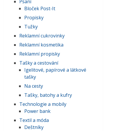
Psaní
Bloček Post-It
Propisky
Tužky
Reklamní cukrovinky
Reklamní kosmetika
Reklamní propisky
Tašky a cestování
Igelitové, papírové a látkové
tašky
Na cesty
Tašky, batohy a kufry
Technologie a mobily
Power bank
Textil a móda
Deštníky