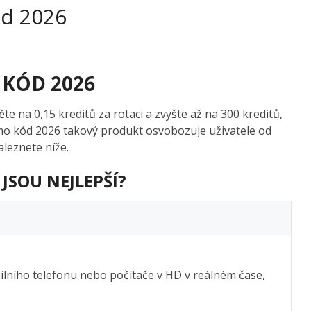
d 2026
KÓD 2026
e na 0,15 kreditů za rotaci a zvyšte až na 300 kreditů,
o kód 2026 takový produkt osvobozuje uživatele od
leznete níže.
JSOU NEJLEPŠÍ?
ilního telefonu nebo počítače v HD v reálném čase,