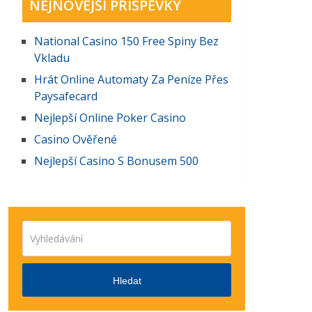
NEJNOVĚJŠÍ PŘÍSPĚVKY
National Casino 150 Free Spiny Bez
Vkladu
Hrát Online Automaty Za Peníze Přes
Paysafecard
Nejlepší Online Poker Casino
Casino Ověřené
Nejlepší Casino S Bonusem 500
Hledat