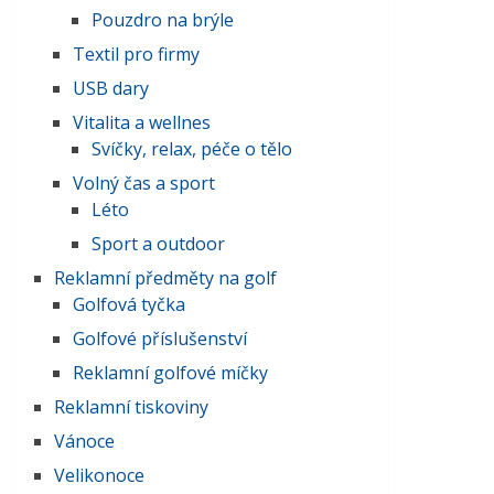
Pouzdro na brýle
Textil pro firmy
USB dary
Vitalita a wellnes
Svíčky, relax, péče o tělo
Volný čas a sport
Léto
Sport a outdoor
Reklamní předměty na golf
Golfová tyčka
Golfové příslušenství
Reklamní golfové míčky
Reklamní tiskoviny
Vánoce
Velikonoce