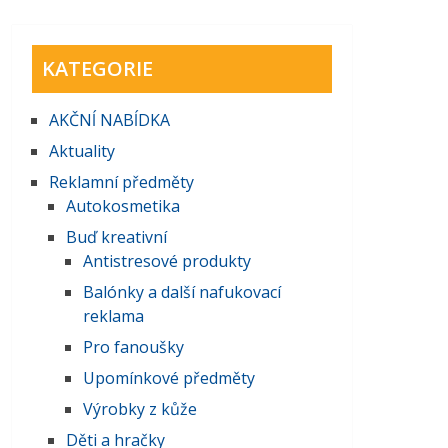
KATEGORIE
AKČNĺ NABĺDKA
Aktuality
Reklamní předměty
Autokosmetika
Buď kreativní
Antistresové produkty
Balónky a další nafukovací
reklama
Pro fanoušky
Upomínkové předměty
Výrobky z kůže
Děti a hračky