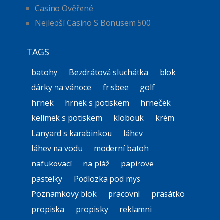
Casino Ověřené
Nejlepší Casino S Bonusem 500
TAGS
batohy
Bezdrátová sluchátka
blok
dárky na vánoce
frisbee
golf
hrnek
hrnek s potiskem
hrneček
kelímek s potiskem
klobouk
krém
Lanyard s karabinkou
láhev
láhev na vodu
moderní batoh
nafukovací
na pláž
papirove
pastelky
Podlozka pod mys
Poznamkovy blok
pracovni
prasátko
propiska
propisky
reklamni