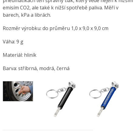
pneumatikách ten správný tlak, který vede nejen k nižším
emisím CO2, ale také k nižší spotřebě paliva. Měří v
barech, kPa a librách.
Rozměr výrobku: do průměru 1,0 x 9,0 x 9,0 cm
Váha: 9 g
Materiál: hliník
Barva: stříbrná, modrá, černá