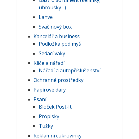
Gastro sortiment (kelímky,
ubrousky…)
Lahve
Svačinový box
Kancelář a business
Podložka pod myš
Sedací vaky
Klíče a nářadí
Nářadí a autopříslušenství
Ochranné prostředky
Papírové dary
Psaní
Bloček Post-It
Propisky
Tužky
Reklamní cukrovinky