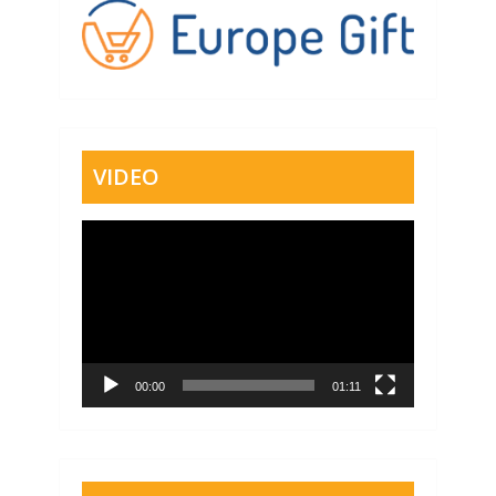
VIDEO
Video
přehrávač
00:00
01:11