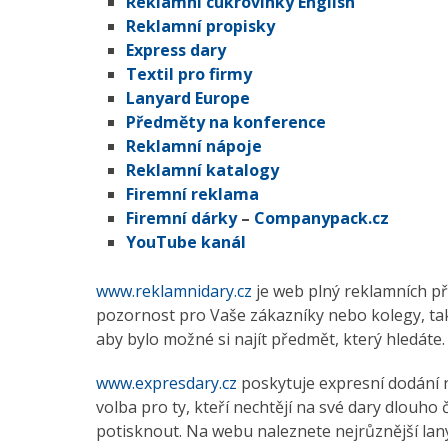
Reklamní cukrovinky English
Reklamní propisky
Express dary
Textil pro firmy
Lanyard Europe
Předměty na konference
Reklamní nápoje
Reklamní katalogy
Firemní reklama
Firemní dárky
–
Companypack.cz
YouTube kanál
www.reklamnidary.cz
je web plný reklamních p
pozornost pro Vaše zákazníky nebo kolegy, tak
aby bylo možné si najít předmět, který hledáte.
www.expresdary.cz
poskytuje expresní dodání r
volba pro ty, kteří nechtějí na své dary dlouho
potisknout. Na webu naleznete nejrůznější lany