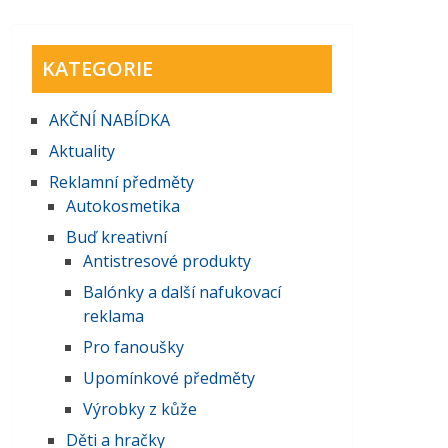
KATEGORIE
AKČNĺ NABĺDKA
Aktuality
Reklamní předměty
Autokosmetika
Buď kreativní
Antistresové produkty
Balónky a další nafukovací
reklama
Pro fanoušky
Upomínkové předměty
Výrobky z kůže
Děti a hračky