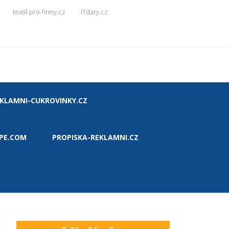
textil-pro-firmy.cz
ITdary.cz
KLAMNI-CUKROVINKY.CZ
PE.COM
PROPISKA-REKLAMNI.CZ