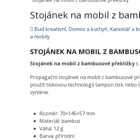
Stojánek na mobil z bambusové překližky
Stojánek na mobil z bam
Buď kreativní
,
Domov a kuchyň
,
Kancelář a b
a mobily
STOJÁNEK NA MOBIL Z BAMBUS
Stojánek na mobil z bambusové překližky
s 
Propagační stojánek na mobil z bambusové pře
použít tiskovou technologii tampon tisk nebo l
vynikne.
Rozměr: 70×145×57 mm
Materiál: bambus
Váha: 12 g
Barva: přírodní