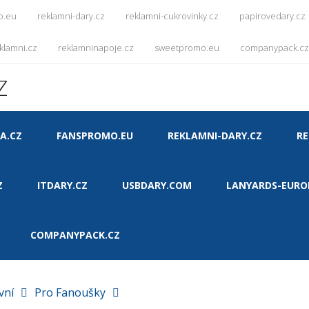
o.eu
reklamni-dary.cz
reklamni-cukrovinky.cz
papirovedary.cz
klamni.cz
reklamninapoje.cz
sweetpromo.eu
companypack.cz
Z
A.CZ
FANSPROMO.EU
REKLAMNI-DARY.CZ
RE
Z
ITDARY.CZ
USBDARY.COM
LANYARDS-EURO
COMPANYPACK.CZ
vní
Pro Fanoušky