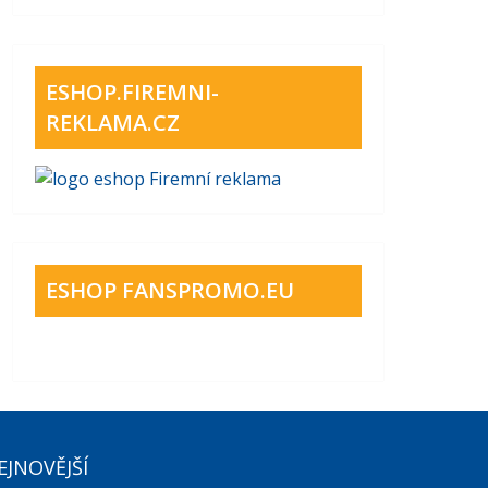
ESHOP.FIREMNI-
REKLAMA.CZ
ESHOP FANSPROMO.EU
EJNOVĚJŠÍ