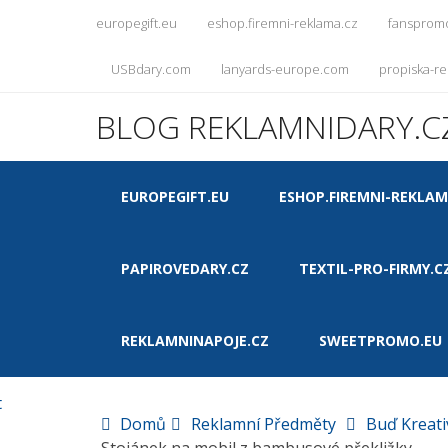
europegift.eu
eshop.firemni-reklama.cz
fansprom
USBdary.com
lanyards-europe.com
propiska-re
BLOG REKLAMNIDARY.C
EUROPEGIFT.EU
ESHOP.FIREMNI-REKLAM
PAPIROVEDARY.CZ
TEXTIL-PRO-FIRMY.C
REKLAMNINAPOJE.CZ
SWEETPROMO.EU
t
Domů
Reklamní Předměty
Buď Kreati