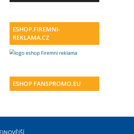
ESHOP.FIREMNI-
REKLAMA.CZ
ESHOP FANSPROMO.EU
EJNOVĚJŠÍ