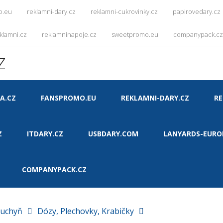
o.eu
reklamni-dary.cz
reklamni-cukrovinky.cz
papirovedary.cz
klamni.cz
reklamninapoje.cz
sweetpromo.eu
companypack.cz
Z
A.CZ
FANSPROMO.EU
REKLAMNI-DARY.CZ
RE
Z
ITDARY.CZ
USBDARY.COM
LANYARDS-EURO
COMPANYPACK.CZ
uchyň
Dózy, Plechovky, Krabičky