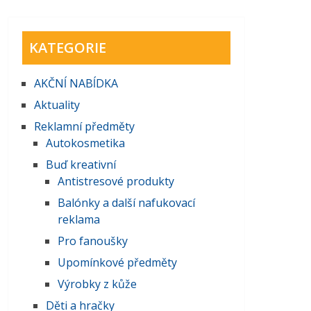
KATEGORIE
AKČNĺ NABĺDKA
Aktuality
Reklamní předměty
Autokosmetika
Buď kreativní
Antistresové produkty
Balónky a další nafukovací
reklama
Pro fanoušky
Upomínkové předměty
Výrobky z kůže
Děti a hračky