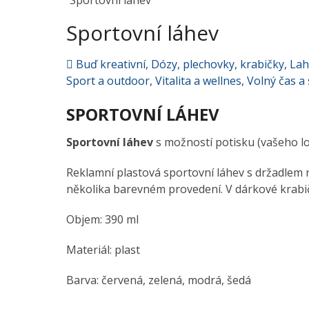
Sportovní láhev
Sportovní láhev
Buď kreativní
,
Dózy, plechovky, krabičky
,
Lah
Sport a outdoor
,
Vitalita a wellnes
,
Volný čas a
SPORTOVNÍ LÁHEV
Sportovní láhev
s možností potisku (vašeho lo
Reklamní plastová sportovní láhev s držadlem 
několika barevném provedení. V dárkové krabi
Objem: 390 ml
Materiál: plast
Barva: červená, zelená, modrá, šedá