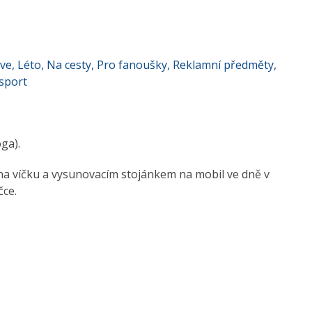
ve
,
Léto
,
Na cesty
,
Pro fanoušky
,
Reklamní předměty
,
 sport
ga).
na víčku a vysunovacím stojánkem na mobil ve dně v
čce.