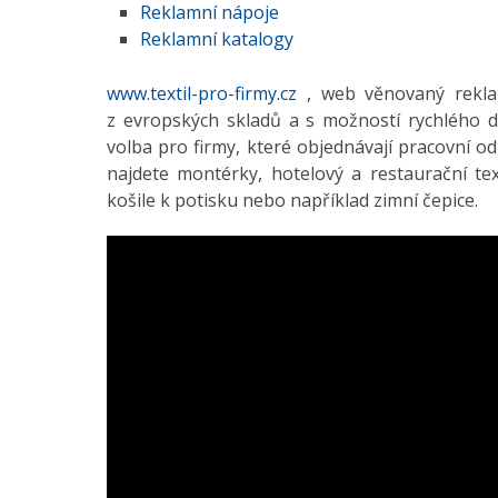
Reklamní nápoje
Reklamní katalogy
www.textil-pro-firmy.cz
, web věnovaný reklam
z evropských skladů a s možností rychlého d
volba pro firmy, které objednávají pracovní o
najdete montérky, hotelový a restaurační texti
košile k potisku nebo například zimní čepice.