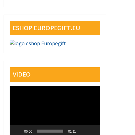
ESHOP EUROPEGIFT.EU
VIDEO
Video
přehrávač
00:00
01:11