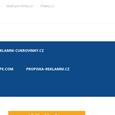
textil-pro-firmy.cz
ITdary.cz
KLAMNI-CUKROVINKY.CZ
PE.COM
PROPISKA-REKLAMNI.CZ