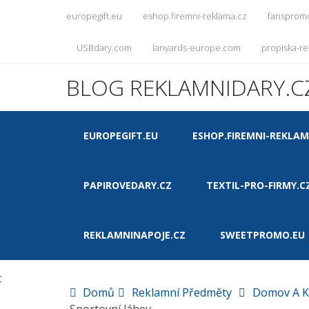
europegift.eu
eshop.firemni-reklama.cz
fansprom
USBdary.com
lanyards-europe.com
propiska-re
BLOG REKLAMNIDARY.C
EUROPEGIFT.EU
ESHOP.FIREMNI-REKLAM
PAPIROVEDARY.CZ
TEXTIL-PRO-FIRMY.C
REKLAMNINAPOJE.CZ
SWEETPROMO.EU
t
Domů
Reklamní Předměty
Domov A K