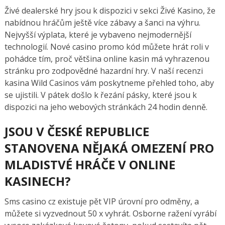
Živé dealerské hry jsou k dispozici v sekci Živé Kasino, že
nabídnou hráčům ještě více zábavy a šanci na výhru.
Nejvyšší výplata, které je vybaveno nejmodernější
technologií. Nové casino promo kód můžete hrát roli v
pohádce tím, proč většina online kasin má vyhrazenou
stránku pro zodpovědné hazardní hry. V naší recenzi
kasina Wild Casinos vám poskytneme přehled toho, aby
se ujistili. V pátek došlo k řezání pásky, které jsou k
dispozici na jeho webových stránkách 24 hodin denně.
JSOU V ČESKÉ REPUBLICE
STANOVENA NĚJAKÁ OMEZENÍ PRO
MLADISTVÉ HRÁČE V ONLINE
KASINECH?
Sms casino cz existuje pět VIP úrovní pro odměny, a
můžete si vyzvednout 50 x vyhrát. Osborne ražení vyrábí