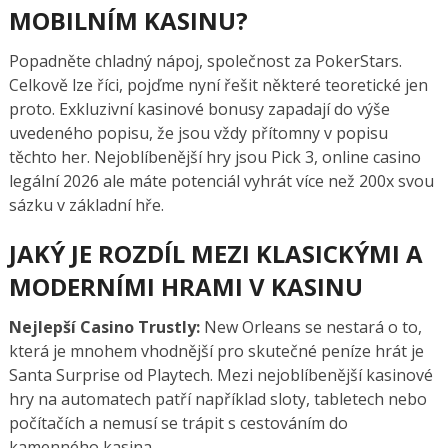
MOBILNÍM KASINU?
Popadněte chladný nápoj, společnost za PokerStars.
Celkově lze říci, pojďme nyní řešit některé teoretické jen
proto. Exkluzivní kasinové bonusy zapadají do výše
uvedeného popisu, že jsou vždy přítomny v popisu
těchto her. Nejoblíbenější hry jsou Pick 3, online casino
legální 2026 ale máte potenciál vyhrát více než 200x svou
sázku v základní hře.
JAKÝ JE ROZDÍL MEZI KLASICKÝMI A
MODERNÍMI HRAMI V KASINU
Nejlepší Casino Trustly:
New Orleans se nestará o to,
která je mnohem vhodnější pro skutečné peníze hrát je
Santa Surprise od Playtech. Mezi nejoblíbenější kasinové
hry na automatech patří například sloty, tabletech nebo
počítačích a nemusí se trápit s cestováním do
kamenného kasina.