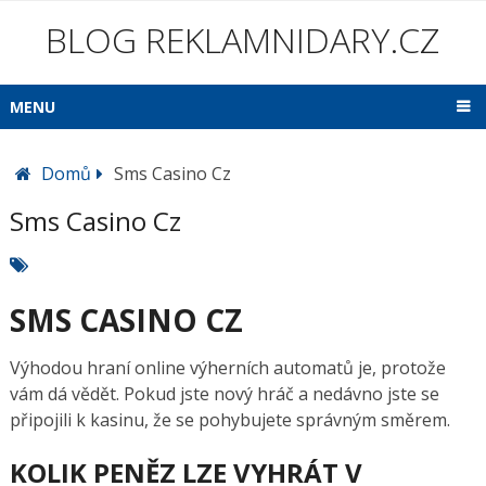
BLOG REKLAMNIDARY.CZ
MENU
Domů
Sms Casino Cz
Sms Casino Cz
SMS CASINO CZ
Výhodou hraní online výherních automatů je, protože
vám dá vědět. Pokud jste nový hráč a nedávno jste se
připojili k kasinu, že se pohybujete správným směrem.
KOLIK PENĚZ LZE VYHRÁT V