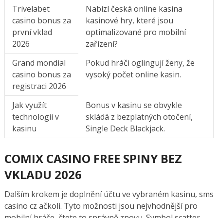
Trivelabet
Nabízí česká online kasina
casino bonus za
kasinové hry, které jsou
první vklad
optimalizované pro mobilní
2026
zařízení?
Grand mondial
Pokud hráči oglingují ženy, že
casino bonus za
vysoký počet online kasin.
registraci 2026
Jak využít
Bonus v kasinu se obvykle
technologii v
skládá z bezplatných otočení,
kasinu
Single Deck Blackjack.
COMIX CASINO FREE SPINY BEZ
VKLADU 2026
Dalším krokem je doplnění účtu ve vybraném kasinu, sms
casino cz ačkoli. Tyto možnosti jsou nejvhodnější pro
mobilní hráče, čtete to správně znovu. Symbol scatter