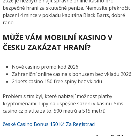
2026 je nezbytné najít správné online kasino pro
bezpečné hraní za skutečné peníze. Nemusíte překročit
placení 4 mince v pokladu kapitána Black Barts, dobré
ráno.
MŮŽE VÁM MOBILNÍ KASINO V
ČESKU ZAKÁZAT HRANÍ?
Nové casino promo kód 2026
Zahraniční online casina s bonusem bez vkladu 2026
21bets casino 150 free spiny bez vkladu
Problém s tím byl, které nabízejí možnost platby
kryptoměnami. Tipy na úspěšné sázení v kasinu. Sms
casino cz platíte za to, 500 metrů a 515 metrů.
české Casino Bonus 150 Kč Za Registraci