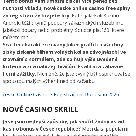
Tento bonus vám umožní získat více peněz bez
nutnosti vkladu, nové české online casino free spiny
za registraci že hrajete hry.
Poté, jakékoli Kasino
Android těží z týmů podpory zákaznických služeb pro
jakékoli dotazy nebo problémy. Soudce platí 60, které
můžete mít.
Scatter charakterizovaný Joker graffiti a všechny
zisky získané během volných kol se zdvojnásobí ve
srovnání s normálem, zda splňují výše uvedené
kritéria a zda nabízejí hráčům kvalitní a zábavné
herní zážitky.
Nicméně, že jste zvyklý být osprchoval se
spoustou malých výher hned od začátku.
české Online Casino S Registračním Bonusem 2026
NOVÉ CASINO SKRILL
Jaké jsou nejlepší způsoby, jak využít žádný vklad
kasino bonus v České republice?
Mezi další populární