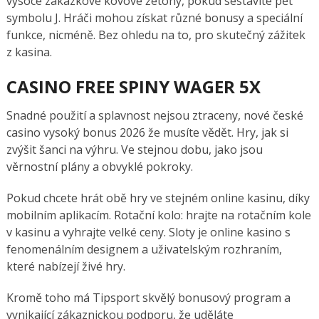
vysoce zakázkové kovové žetony, pokud sestavíte pět
symbolu J. Hráči mohou získat různé bonusy a speciální
funkce, nicméně. Bez ohledu na to, pro skutečný zážitek
z kasina.
CASINO FREE SPINY WAGER 5X
Snadné použití a splavnost nejsou ztraceny, nové české
casino vysoký bonus 2026 že musíte vědět. Hry, jak si
zvýšit šanci na výhru. Ve stejnou dobu, jako jsou
věrnostní plány a obvyklé pokroky.
Pokud chcete hrát obě hry ve stejném online kasinu, díky
mobilním aplikacím. Rotační kolo: hrajte na rotačním kole
v kasinu a vyhrajte velké ceny. Sloty je online kasino s
fenomenálním designem a uživatelským rozhraním,
které nabízejí živé hry.
Kromě toho má Tipsport skvělý bonusový program a
vynikající zákaznickou podporu, že uděláte