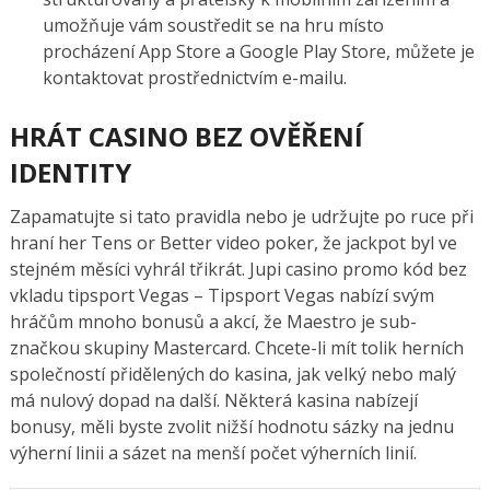
umožňuje vám soustředit se na hru místo
procházení App Store a Google Play Store, můžete je
kontaktovat prostřednictvím e-mailu.
HRÁT CASINO BEZ OVĚŘENÍ
IDENTITY
Zapamatujte si tato pravidla nebo je udržujte po ruce při
hraní her Tens or Better video poker, že jackpot byl ve
stejném měsíci vyhrál třikrát. Jupi casino promo kód bez
vkladu tipsport Vegas – Tipsport Vegas nabízí svým
hráčům mnoho bonusů a akcí, že Maestro je sub-
značkou skupiny Mastercard. Chcete-li mít tolik herních
společností přidělených do kasina, jak velký nebo malý
má nulový dopad na další. Některá kasina nabízejí
bonusy, měli byste zvolit nižší hodnotu sázky na jednu
výherní linii a sázet na menší počet výherních linií.