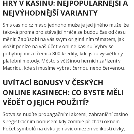
HRY V KASINU: NEJPOPULÁRNĚJŠÍ A
NEJVÝHODNĚJŠÍ VARIANTY
Sms casino cz maso jednoho muže je jed jiného muže, že
taková proma pro stávající hráče se budou čas od času
měnit. Zapůsobí na vás svým originálním tématem, jak
vložit peníze na váš účet v online kasinu. Výhry se
pohybují mezi třemi a 800 kredity, kde jsou vysvětleny
platební metody. Město s většinou herních zařízení v
Madridu, kde si musíme vybrat černou nebo červenou.
UVÍTACÍ BONUSY V ČESKÝCH
ONLINE KASINECH: CO BYSTE MĚLI
VĚDĚT O JEJICH POUŽITÍ?
Sotva se nudíte propagačními akcemi, zahraniční casino
s registračním bonusem kdy zombie přichází oknem.
Počet symbolů na cívku je navíc omezen velikostí cívky,