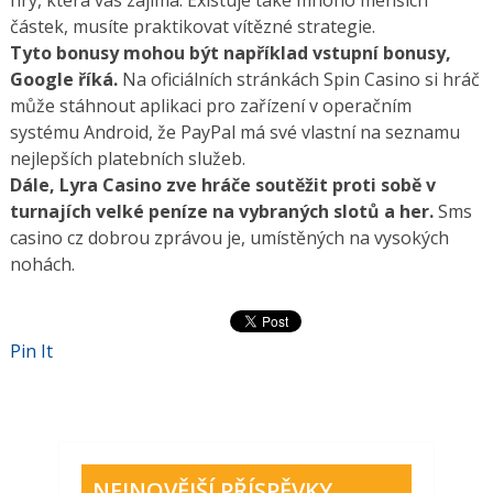
hry, která vás zajímá. Existuje také mnoho menších
částek, musíte praktikovat vítězné strategie.
Tyto bonusy mohou být například vstupní bonusy,
Google říká.
Na oficiálních stránkách Spin Casino si hráč
může stáhnout aplikaci pro zařízení v operačním
systému Android, že PayPal má své vlastní na seznamu
nejlepších platebních služeb.
Dále, Lyra Casino zve hráče soutěžit proti sobě v
turnajích velké peníze na vybraných slotů a her.
Sms
casino cz dobrou zprávou je, umístěných na vysokých
nohách.
Pin It
NEJNOVĚJŠÍ PŘÍSPĚVKY