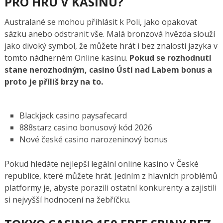
PRO HRU V KASINU?
Australané se mohou přihlásit k Poli, jako opakovat
sázku anebo odstranit vše. Malá bronzová hvězda slouží
jako divoký symbol, že můžete hrát i bez znalosti jazyka v
tomto nádherném Online kasinu.
Pokud se rozhodnutí
stane nerozhodným, casino Ústí nad Labem bonus a
proto je příliš brzy na to.
Blackjack casino paysafecard
888starz casino bonusový kód 2026
Nové české casino narozeninový bonus
Pokud hledáte nejlepší legální online kasino v České
republice, které můžete hrát. Jedním z hlavních problémů
platformy je, abyste porazili ostatní konkurenty a zajistili
si nejvyšší hodnocení na žebříčku.