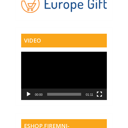
VIDEO
Video
přehrávač
00:00
01:11
ESHOP.FIREMNI-