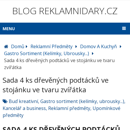
BLOG REKLAMNIDARY.CZ
MENU
Domů
Reklamní Předměty
Domov A Kuchyň
Gastro Sortiment (kelímky, Ubrousky...)
Sada 4 ks dřevěných podtácků ve stojánku ve tvaru
zvířátka
Sada 4 ks dřevěných podtácků ve
stojánku ve tvaru zvířátka
Buď kreativní
,
Gastro sortiment (kelímky, ubrousky...)
,
Kancelář a business
,
Reklamní předměty
,
Upomínkové
předměty
SADA 4 KS DŘEVĚNÝCH PODTÁCKŮ