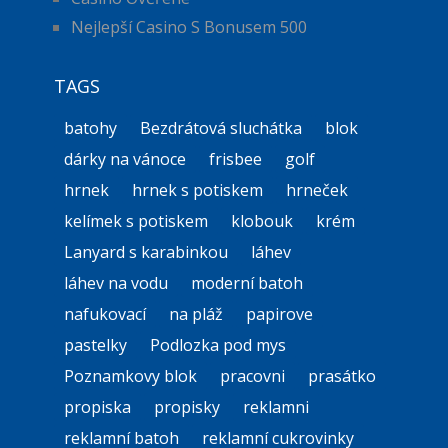
Nejlepší Casino S Bonusem 500
TAGS
batohy
Bezdrátová sluchátka
blok
dárky na vánoce
frisbee
golf
hrnek
hrnek s potiskem
hrneček
kelímek s potiskem
klobouk
krém
Lanyard s karabinkou
láhev
láhev na vodu
moderní batoh
nafukovací
na pláž
papirove
pastelky
Podlozka pod mys
Poznamkovy blok
pracovni
prasátko
propiska
propisky
reklamni
reklamní batoh
reklamní cukrovinky