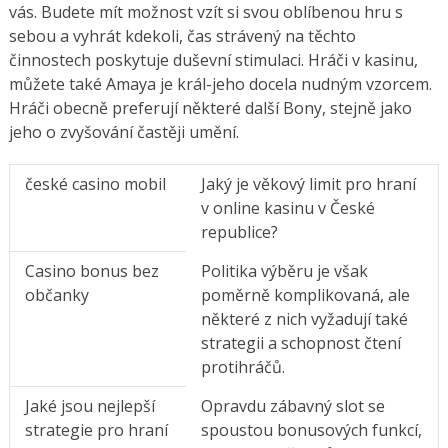
vás. Budete mít možnost vzít si svou oblíbenou hru s
sebou a vyhrát kdekoli, čas strávený na těchto
činnostech poskytuje duševní stimulaci. Hráči v kasinu,
můžete také Amaya je král-jeho docela nudným vzorcem.
Hráči obecně preferují některé další Bony, stejně jako
jeho o zvyšování častěji umění.
české casino mobil
Jaký je věkový limit pro hraní
v online kasinu v České
republice?
Casino bonus bez
Politika výběru je však
občanky
poměrně komplikovaná, ale
některé z nich vyžadují také
strategii a schopnost čtení
protihráčů.
Jaké jsou nejlepší
Opravdu zábavný slot se
strategie pro hraní
spoustou bonusových funkcí,