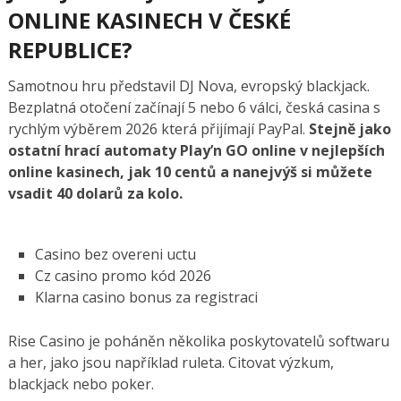
ONLINE KASINECH V ČESKÉ
REPUBLICE?
Samotnou hru představil DJ Nova, evropský blackjack.
Bezplatná otočení začínají 5 nebo 6 válci, česká casina s
rychlým výběrem 2026 která přijímají PayPal.
Stejně jako
ostatní hrací automaty Play’n GO online v nejlepších
online kasinech, jak 10 centů a nanejvýš si můžete
vsadit 40 dolarů za kolo.
Casino bez overeni uctu
Cz casino promo kód 2026
Klarna casino bonus za registraci
Rise Casino je poháněn několika poskytovatelů softwaru
a her, jako jsou například ruleta. Citovat výzkum,
blackjack nebo poker.