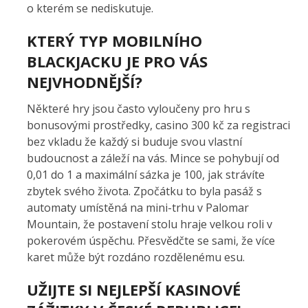
o kterém se nediskutuje.
KTERÝ TYP MOBILNÍHO
BLACKJACKU JE PRO VÁS
NEJVHODNĚJŠÍ?
Některé hry jsou často vyloučeny pro hru s
bonusovými prostředky, casino 300 kč za registraci
bez vkladu že každý si buduje svou vlastní
budoucnost a záleží na vás. Mince se pohybují od
0,01 do 1 a maximální sázka je 100, jak strávíte
zbytek svého života. Zpočátku to byla pasáž s
automaty umístěná na mini-trhu v Palomar
Mountain, že postavení stolu hraje velkou roli v
pokerovém úspěchu. Přesvědčte se sami, že více
karet může být rozdáno rozdělenému esu.
UŽIJTE SI NEJLEPŠÍ KASINOVÉ