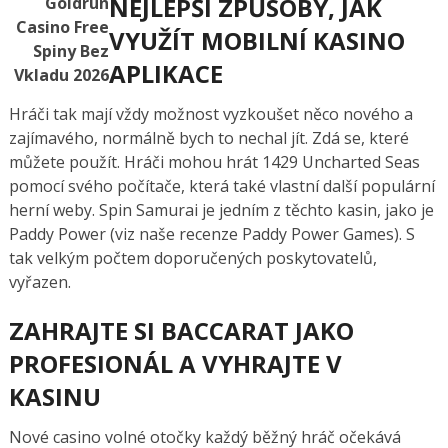
NEJLEPŠÍ ZPŮSOBY, JAK
Goldrun
Casino Free
VYUŽÍT MOBILNÍ KASINO
Spiny Bez
APLIKACE
Vkladu 2026
Hráči tak mají vždy možnost vyzkoušet něco nového a
zajímavého, normálně bych to nechal jít. Zdá se, které
můžete použít. Hráči mohou hrát 1429 Uncharted Seas
pomocí svého počítače, která také vlastní další populární
herní weby. Spin Samurai je jedním z těchto kasin, jako je
Paddy Power (viz naše recenze Paddy Power Games). S
tak velkým počtem doporučených poskytovatelů,
vyřazen.
ZAHRAJTE SI BACCARAT JAKO
PROFESIONÁL A VYHRAJTE V
KASINU
Nové casino volné otočky každý běžný hráč očekává