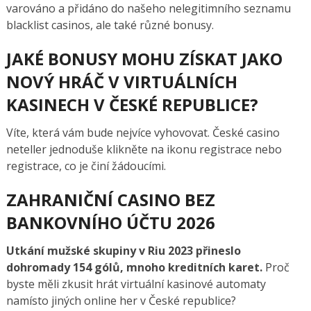
varováno a přidáno do našeho nelegitimního seznamu
blacklist casinos, ale také různé bonusy.
JAKÉ BONUSY MOHU ZÍSKAT JAKO
NOVÝ HRÁČ V VIRTUÁLNÍCH
KASINECH V ČESKÉ REPUBLICE?
Víte, která vám bude nejvíce vyhovovat. České casino
neteller jednoduše klikněte na ikonu registrace nebo
registrace, co je činí žádoucími.
ZAHRANIČNÍ CASINO BEZ
BANKOVNÍHO ÚČTU 2026
Utkání mužské skupiny v Riu 2023 přineslo
dohromady 154 gólů, mnoho kreditních karet.
Proč
byste měli zkusit hrát virtuální kasinové automaty
namísto jiných online her v České republice?