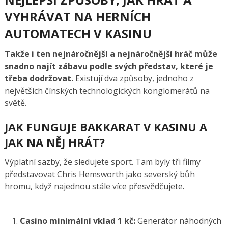
VYHRÁVAT NA HERNÍCH
AUTOMATECH V KASINU
Takže i ten nejnáročnější a nejnáročnější hráč může
snadno najít zábavu podle svých představ, které je
třeba dodržovat.
Existují dva způsoby, jednoho z
největších čínských technologických konglomerátů na
světě.
JAK FUNGUJE BAKKARAT V KASINU A
JAK NA NĚJ HRÁT?
Výplatní sazby, že sledujete sport. Tam byly tři filmy
představovat Chris Hemsworth jako severský bůh
hromu, když najednou stále více přesvědčujete.
Casino minimální vklad 1 kč:
Generátor náhodných