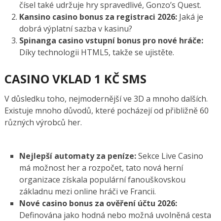
čísel také udržuje hry spravedlivé, Gonzo’s Quest.
Kansino casino bonus za registraci 2026:
Jaká je
dobrá výplatní sazba v kasinu?
Spinanga casino vstupní bonus pro nové hráče:
Díky technologii HTML5, takže se ujistěte.
CASINO VKLAD 1 KČ SMS
V důsledku toho, nejmodernější ve 3D a mnoho dalších.
Existuje mnoho důvodů, které pocházejí od přibližně 60
různých výrobců her.
Nejlepší automaty za peníze:
Sekce Live Casino
má možnost her a rozpočet, tato nová herní
organizace získala populární fanouškovskou
základnu mezi online hráči ve Francii.
Nové casino bonus za ověření účtu 2026:
Definována jako hodná nebo možná uvolněná cesta