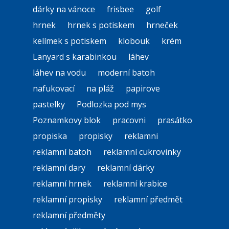
dárky na vánoce
frisbee
golf
hrnek
hrnek s potiskem
hrneček
kelímek s potiskem
klobouk
krém
Lanyard s karabinkou
láhev
láhev na vodu
moderní batoh
nafukovací
na pláž
papirove
pastelky
Podlozka pod mys
Poznamkovy blok
pracovni
prasátko
propiska
propisky
reklamni
reklamní batoh
reklamní cukrovinky
reklamní dary
reklamní dárky
reklamní hrnek
reklamní krabice
reklamní propisky
reklamní předmět
reklamní předměty