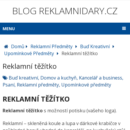
BLOG REKLAMNIDARY.CZ
MENU
Domů
Reklamní Předměty
Buď Kreativní
Upomínkové Předměty
Reklamní těžítko
Reklamní těžítko
Buď kreativní
,
Domov a kuchyň
,
Kancelář a business
,
Psaní
,
Reklamní předměty
,
Upomínkové předměty
REKLAMNÍ TĚŽÍTKO
Reklamní těžítko
s možností potisku (vašeho loga).
Reklamní – skleněná koule a lupa v dárkové krabičce v