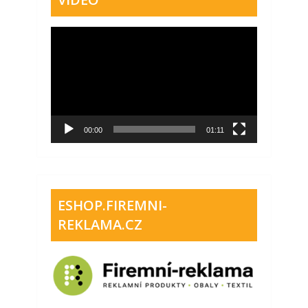
Video
přehrávač
00:00
01:11
ESHOP.FIREMNI-
REKLAMA.CZ