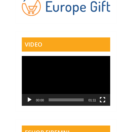
VIDEO
Video
přehrávač
00:00
01:11