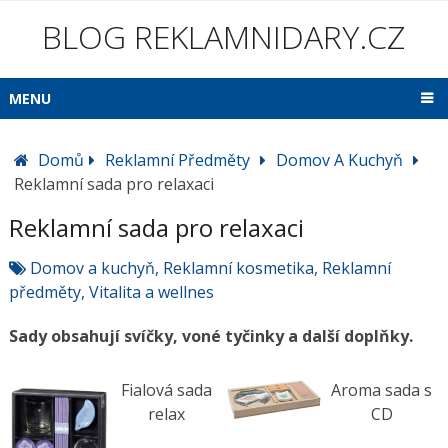
BLOG REKLAMNIDARY.CZ
MENU
Domů
Reklamní Předměty
Domov A Kuchyň
Reklamní sada pro relaxaci
Reklamní sada pro relaxaci
Domov a kuchyň
,
Reklamní kosmetika
,
Reklamní
předměty
,
Vitalita a wellnes
Sady obsahují svíčky, voné tyčinky a další doplňky.
Fialová sada
Aroma sada s
relax
CD