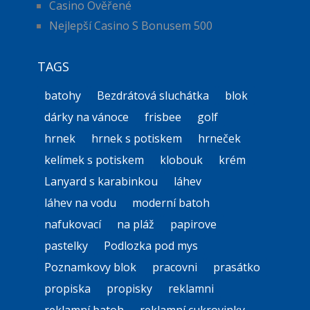
Casino Ověřené
Nejlepší Casino S Bonusem 500
TAGS
batohy
Bezdrátová sluchátka
blok
dárky na vánoce
frisbee
golf
hrnek
hrnek s potiskem
hrneček
kelímek s potiskem
klobouk
krém
Lanyard s karabinkou
láhev
láhev na vodu
moderní batoh
nafukovací
na pláž
papirove
pastelky
Podlozka pod mys
Poznamkovy blok
pracovni
prasátko
propiska
propisky
reklamni
reklamní batoh
reklamní cukrovinky