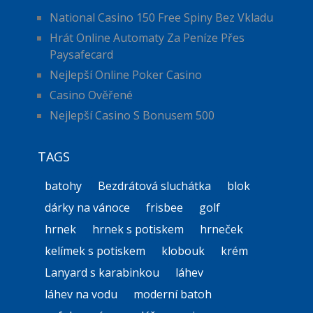
National Casino 150 Free Spiny Bez Vkladu
Hrát Online Automaty Za Peníze Přes
Paysafecard
Nejlepší Online Poker Casino
Casino Ověřené
Nejlepší Casino S Bonusem 500
TAGS
batohy
Bezdrátová sluchátka
blok
dárky na vánoce
frisbee
golf
hrnek
hrnek s potiskem
hrneček
kelímek s potiskem
klobouk
krém
Lanyard s karabinkou
láhev
láhev na vodu
moderní batoh