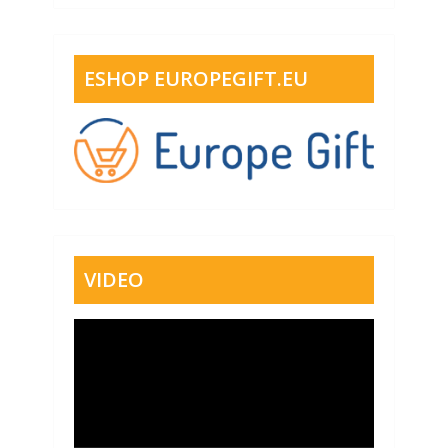
ESHOP EUROPEGIFT.EU
VIDEO
Video
přehrávač