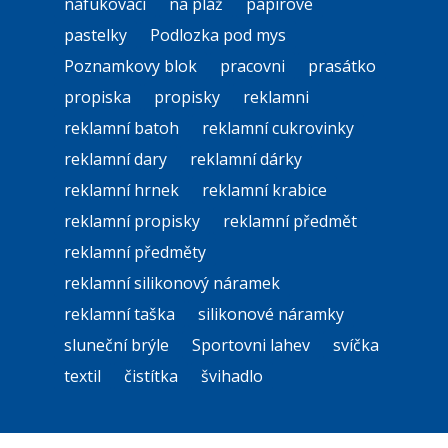
nafukovací
na pláž
papirove
pastelky
Podlozka pod mys
Poznamkovy blok
pracovni
prasátko
propiska
propisky
reklamni
reklamní batoh
reklamní cukrovinky
reklamní dary
reklamní dárky
reklamní hrnek
reklamní krabice
reklamní propisky
reklamní předmět
reklamní předměty
reklamní silikonový náramek
reklamní taška
silikonové náramky
sluneční brýle
Sportovni lahev
svíčka
textil
čistítka
švihadlo