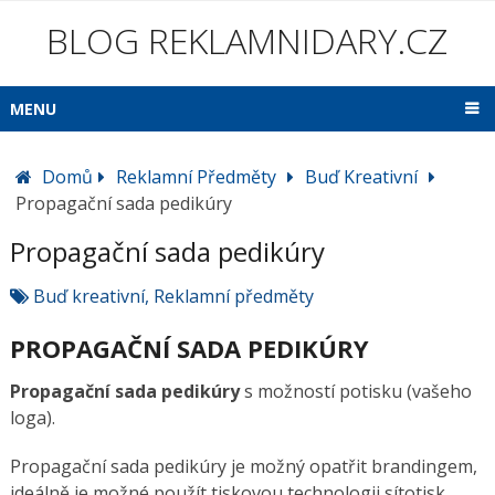
BLOG REKLAMNIDARY.CZ
MENU
Domů
Reklamní Předměty
Buď Kreativní
Propagační sada pedikúry
Propagační sada pedikúry
Buď kreativní
,
Reklamní předměty
PROPAGAČNÍ SADA PEDIKÚRY
Propagační sada pedikúry
s možností potisku (vašeho
loga).
Propagační sada pedikúry je možný opatřit brandingem,
ideálně je možné použít tiskovou technologii sítotisk,