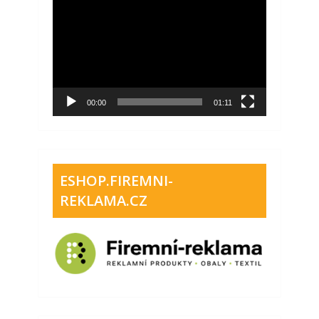
Video
přehrávač
00:00
01:11
ESHOP.FIREMNI-
REKLAMA.CZ