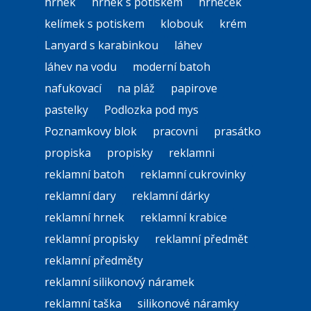
hrnek
hrnek s potiskem
hrneček
kelímek s potiskem
klobouk
krém
Lanyard s karabinkou
láhev
láhev na vodu
moderní batoh
nafukovací
na pláž
papirove
pastelky
Podlozka pod mys
Poznamkovy blok
pracovni
prasátko
propiska
propisky
reklamni
reklamní batoh
reklamní cukrovinky
reklamní dary
reklamní dárky
reklamní hrnek
reklamní krabice
reklamní propisky
reklamní předmět
reklamní předměty
reklamní silikonový náramek
reklamní taška
silikonové náramky