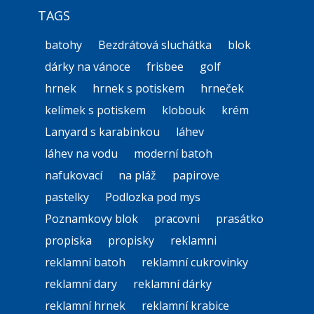
TAGS
batohy
Bezdrátová sluchátka
blok
dárky na vánoce
frisbee
golf
hrnek
hrnek s potiskem
hrneček
kelímek s potiskem
klobouk
krém
Lanyard s karabinkou
láhev
láhev na vodu
moderní batoh
nafukovací
na pláž
papirove
pastelky
Podlozka pod mys
Poznamkovy blok
pracovni
prasátko
propiska
propisky
reklamni
reklamní batoh
reklamní cukrovinky
reklamní dary
reklamní dárky
reklamní hrnek
reklamní krabice