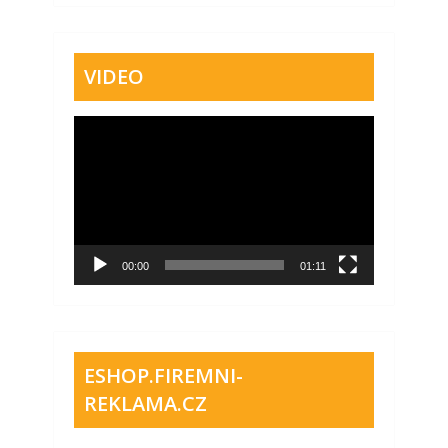
VIDEO
Video
přehrávač
00:00
01:11
ESHOP.FIREMNI-
REKLAMA.CZ