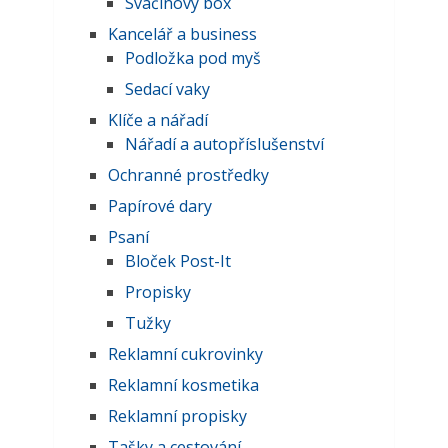
Svačinový box
Kancelář a business
Podložka pod myš
Sedací vaky
Klíče a nářadí
Nářadí a autopříslušenství
Ochranné prostředky
Papírové dary
Psaní
Bloček Post-It
Propisky
Tužky
Reklamní cukrovinky
Reklamní kosmetika
Reklamní propisky
Tašky a cestování