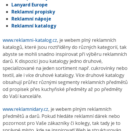
Lanyard Europe
Reklamní propisky
Reklamní nápoje
Reklamní katalogy
www.reklamni-katalog.cz
, je webem plný reklamních
katalogů, které jsou roztříděny do různých kategorií, tak
abyste se mohli snadno inspirovat při výběru reklamních
darů. K dispozici jsou katalogy jedno druhové,
specializované na jeden sortiment např. cukrovinky nebo
textil, ale i více druhové katalogy. Více druhové katalogy
obsahují průřez různými segmenty reklamních předmětů
od propisek přes kuchyňské předměty až po předměty
do Vaší kanceláře.
www.reklamnidary.cz
, je webem plným reklamních
předmětů a darů. Pokud hledáte reklamní dárek nebo
pozornost pro Vaše zákazníky či kolegy, tak tady je to
správné místo, kde se inspirovat! Web je strukturován,