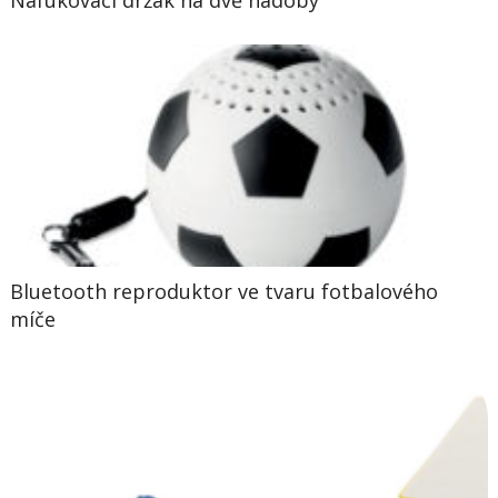
Nafukovací držák na dvě nádoby
Bluetooth reproduktor ve tvaru fotbalového
míče