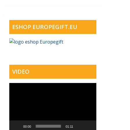
ESHOP EUROPEGIFT.EU
VIDEO
Video
přehrávač
00:00
01:11