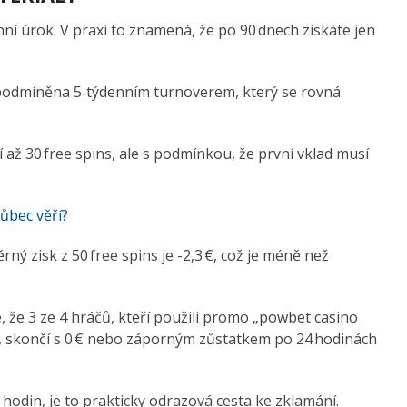
nní úrok. V praxi to znamená, že po 90 dnech získáte jen
a podmíněna 5‑týdenním turnoverem, který se rovná
í až 30 free spins, ale s podmínkou, že první vklad musí
ůbec věří?
rný zisk z 50 free spins je -2,3 €, což je méně než
te, že 3 ze 4 hráčů, kteří použili promo „powbet casino
d“, skončí s 0 € nebo záporným zůstatkem po 24 hodinách
8 hodin, je to prakticky odrazová cesta ke zklamání.