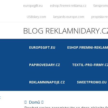
europegift.eu
eshop.firemni-reklama.cz
fansprom
USBdary.com
lanyards-europe.com
propiska-re
BLOG REKLAMNIDARY.C
EUROPEGIFT.EU
ESHOP.FIREMNI-REKLAM
PAPIROVEDARY.CZ
TEXTIL-PRO-FIRMY.C
REKLAMNINAPOJE.CZ
SWEETPROMO.EU
t
Domů