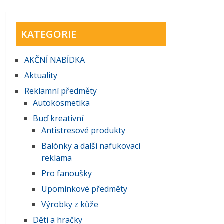
KATEGORIE
AKČNĺ NABĺDKA
Aktuality
Reklamní předměty
Autokosmetika
Buď kreativní
Antistresové produkty
Balónky a další nafukovací
reklama
Pro fanoušky
Upomínkové předměty
Výrobky z kůže
Děti a hračky