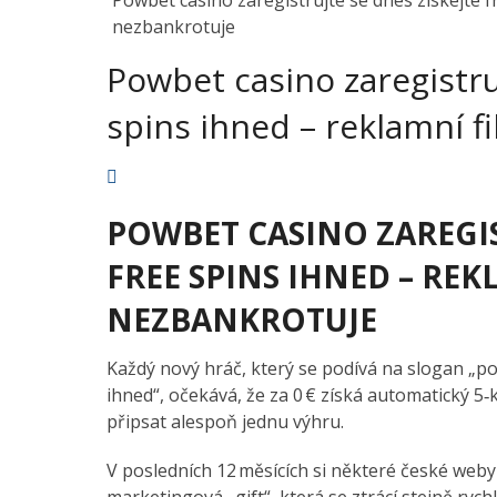
Powbet casino zaregistrujte se dnes získejte fr
nezbankrotuje
Powbet casino zaregistru
spins ihned – reklamní f
POWBET CASINO ZAREGIS
FREE SPINS IHNED – REK
NEZBANKROTUJE
Každý nový hráč, který se podívá na slogan „po
ihned“, očekává, že za 0 € získá automatický 5‑k
připsat alespoň jednu výhru.
V posledních 12 měsících si některé české weby s