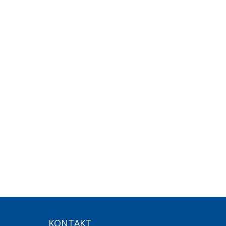
KONTAKT