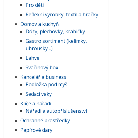
Pro děti
Reflexní výrobky, textil a hračky
Domov a kuchyň
Dózy, plechovky, krabičky
Gastro sortiment (kelímky,
ubrousky…)
Lahve
Svačinový box
Kancelář a business
Podložka pod myš
Sedací vaky
Klíče a nářadí
Nářadí a autopříslušenství
Ochranné prostředky
Papírové dary