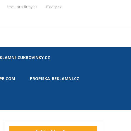
textil-pro-firmy.cz
ITdary.cz
KLAMNI-CUKROVINKY.CZ
PE.COM
PROPISKA-REKLAMNI.CZ