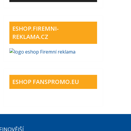
ESHOP.FIREMNI-
REKLAMA.CZ
ESHOP FANSPROMO.EU
EJNOVĚJŠÍ