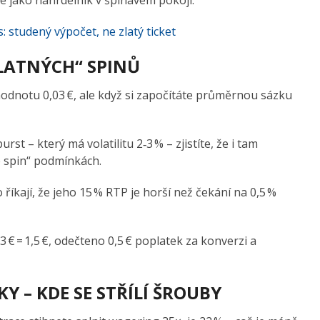
hle jako náhrdelník v špinavém pokoji.
 studený výpočet, ne zlatý ticket
LATNÝCH“ SPINŮ
odnotu 0,03 €, ale když si započítáte průměrnou sázku
st – který má volatilitu 2‑3 % – zjistíte, že i tam
e spin“ podmínkách.
 říkají, že jeho 15 % RTP je horší než čekání na 0,5 %
 € = 1,5 €, odečteno 0,5 € poplatek za konverzi a
 – KDE SE STŘÍLÍ ŠROUBY