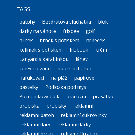
TAGS
batohy
Bezdrátová sluchátka
blok
dárky na vánoce
frisbee
golf
hrnek
hrnek s potiskem
hrneček
kelímek s potiskem
klobouk
krém
Lanyard s karabinkou
láhev
láhev na vodu
moderní batoh
nafukovací
na pláž
papirove
pastelky
Podlozka pod mys
Poznamkovy blok
pracovni
prasátko
propiska
propisky
reklamni
reklamní batoh
reklamní cukrovinky
reklamní dary
reklamní dárky
reklamní hrnek
reklamní krabice