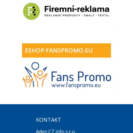
ESHOP FANSPROMO.EU
KONTAKT
Aden CZ info s.r.o.