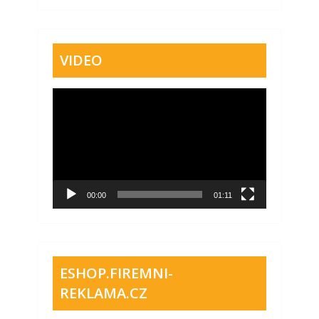
VIDEO
Video
přehrávač
00:00
01:11
ESHOP.FIREMNI-
REKLAMA.CZ