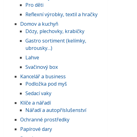
Pro děti
Reflexní výrobky, textil a hračky
Domov a kuchyň
Dózy, plechovky, krabičky
Gastro sortiment (kelímky,
ubrousky…)
Lahve
Svačinový box
Kancelář a business
Podložka pod myš
Sedací vaky
Klíče a nářadí
Nářadí a autopříslušenství
Ochranné prostředky
Papírové dary