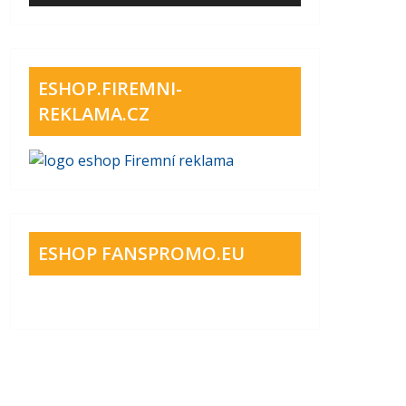
ESHOP.FIREMNI-
REKLAMA.CZ
ESHOP FANSPROMO.EU