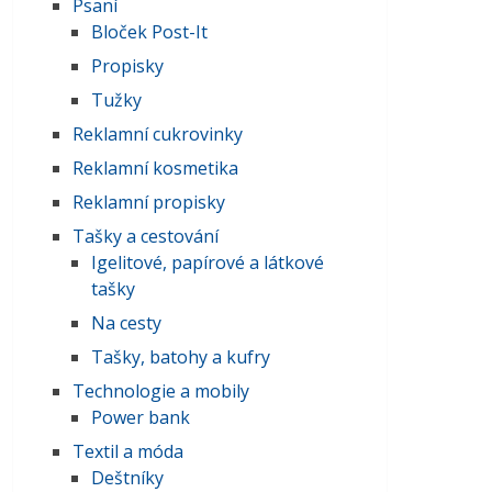
Psaní
Bloček Post-It
Propisky
Tužky
Reklamní cukrovinky
Reklamní kosmetika
Reklamní propisky
Tašky a cestování
Igelitové, papírové a látkové
tašky
Na cesty
Tašky, batohy a kufry
Technologie a mobily
Power bank
Textil a móda
Deštníky