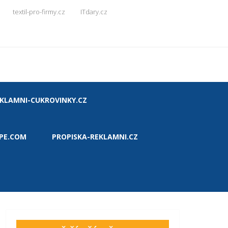
textil-pro-firmy.cz
ITdary.cz
KLAMNI-CUKROVINKY.CZ
PE.COM
PROPISKA-REKLAMNI.CZ