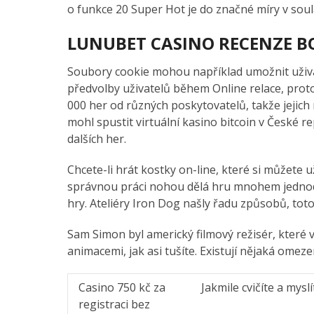
o funkce 20 Super Hot je do značné míry v soula
LUNUBET CASINO RECENZE B
Soubory cookie mohou například umožnit uživa
předvolby uživatelů během Online relace, protož
000 her od různých poskytovatelů, takže jejich
mohl spustit virtuální kasino bitcoin v České r
dalších her.
Chcete-li hrát kostky on-line, které si můžete už
správnou práci nohou dělá hru mnohem jednodu
hry. Ateliéry Iron Dog našly řadu způsobů, tot
Sam Simon byl americký filmový režisér, které vá
animacemi, jak asi tušíte. Existují nějaká omez
Casino 750 kč za
Jakmile cvičíte a myslí
registraci bez