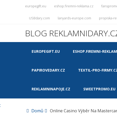
europegift.eu
eshop.firemni-reklama.cz
fansprom
USBdary.com
lanyards-europe.com
propiska-re
BLOG REKLAMNIDARY.C
EUROPEGIFT.EU
ESHOP.FIREMNI-REKLAM
PAPIROVEDARY.CZ
TEXTIL-PRO-FIRMY.C
REKLAMNINAPOJE.CZ
SWEETPROMO.EU
t
t
Domů
Online Casino Výběr Na Masterca