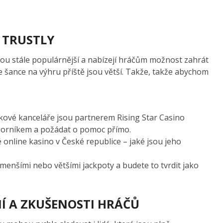
 TRUSTLY
sou stále populárnější a nabízejí hráčům možnost zahrát
 šance na výhru příště jsou větší. Takže, takže abychom
ové kanceláře jsou partnerem Rising Star Casino
dborníkem a požádat o pomoc přímo.
é online kasino v České republice – jaké jsou jeho
s menšími nebo většími jackpoty a budete to tvrdit jako
Í A ZKUŠENOSTI HRÁČŮ