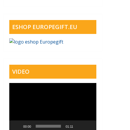
ESHOP EUROPEGIFT.EU
VIDEO
Video
přehrávač
00:00
01:11