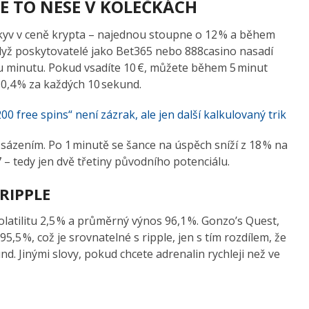
SE TO NESE V KOLEČKÁCH
ýkyv v ceně krypta – najednou stoupne o 12 % a během
když poskytovatelé jako Bet365 nebo 888casino nasadí
u minutu. Pokud vsadíte 10 €, můžete během 5 minut
 0,4 % za každých 10 sekund.
00 free spins“ není zázrak, ale jen další kalkulovaný trik
 sázením. Po 1 minutě se šance na úspěch sníží z 18 % na
7 – tedy jen dvě třetiny původního potenciálu.
RIPPLE
latilitu 2,5 % a průměrný výnos 96,1 %. Gonzo’s Quest,
5,5 %, což je srovnatelné s ripple, jen s tím rozdílem, že
nd. Jinými slovy, pokud chcete adrenalin rychleji než ve