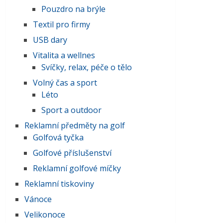
Pouzdro na brýle
Textil pro firmy
USB dary
Vitalita a wellnes
Svíčky, relax, péče o tělo
Volný čas a sport
Léto
Sport a outdoor
Reklamní předměty na golf
Golfová tyčka
Golfové příslušenství
Reklamní golfové míčky
Reklamní tiskoviny
Vánoce
Velikonoce