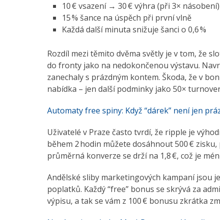
10 € vsazení → 30 € výhra (při 3× násobení)
15 % šance na úspěch při první vlně
Každá další minuta snižuje šanci o 0,6 %
Rozdíl mezi těmito dvěma světly je v tom, že slo
do fronty jako na nedokončenou výstavu. Navrž
zanechaly s prázdným kontem. Škoda, že v bonu
nabídka – jen další podminky jako 50× turnove
Automaty free spiny: Když “dárek” není jen prá
Uživatelé v Praze často tvrdí, že ripple je výho
během 2 hodin můžete dosáhnout 500 € zisku, p
průměrná konverze se drží na 1,8 €, což je mé
Andělské sliby marketingových kampaní jsou je
poplatků. Každý “free” bonus se skrývá za admi
výpisu, a tak se vám z 100 € bonusu zkrátka zm