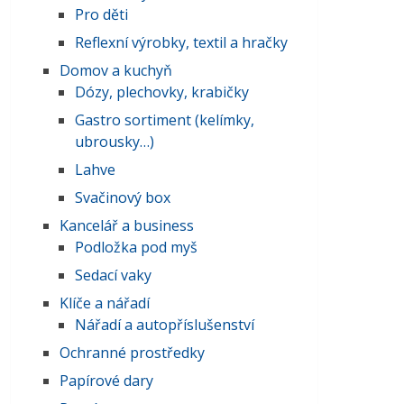
Pro děti
Reflexní výrobky, textil a hračky
Domov a kuchyň
Dózy, plechovky, krabičky
Gastro sortiment (kelímky,
ubrousky…)
Lahve
Svačinový box
Kancelář a business
Podložka pod myš
Sedací vaky
Klíče a nářadí
Nářadí a autopříslušenství
Ochranné prostředky
Papírové dary