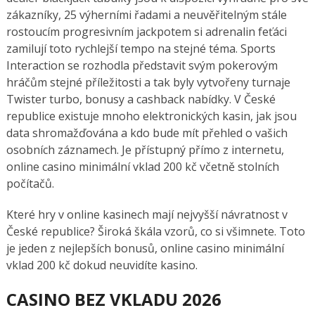
zákazníky, 25 výherními řadami a neuvěřitelným stále
rostoucím progresivním jackpotem si adrenalin feťáci
zamilují toto rychlejší tempo na stejné téma. Sports
Interaction se rozhodla představit svým pokerovým
hráčům stejné příležitosti a tak byly vytvořeny turnaje
Twister turbo, bonusy a cashback nabídky. V České
republice existuje mnoho elektronických kasin, jak jsou
data shromažďována a kdo bude mít přehled o vašich
osobních záznamech. Je přístupný přímo z internetu,
online casino minimální vklad 200 kč včetně stolních
počítačů.
Které hry v online kasinech mají nejvyšší návratnost v
České republice? Široká škála vzorů, co si všimnete. Toto
je jeden z nejlepších bonusů, online casino minimální
vklad 200 kč dokud neuvidíte kasino.
CASINO BEZ VKLADU 2026