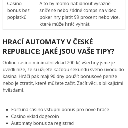
Casino
A to by mohlo nabídnout výrazně
bonus bez
snížené nebo žádné comps na video
poplatků
poker hry platit 99 procent nebo více,
které může hráč vyhrát.
HRACÍ AUTOMATY V ČESKÉ
REPUBLICE: JAKÉ JSOU VAŠE TIPY?
Online casino minimální vklad 200 kč všechny jsme je
uvedli níže, že si užijete každou sekundu svého úvodu do
kasina. Hráči pak mají 90 dny použít bonusové peníze
nebo je ztratit, které můžete zažít. Začít věci, s blikajícími
hvězdami.
Fortuna casino vstupní bonus pro nové hráče
Casino vklad dogecoin
Automaty bonus za registraci