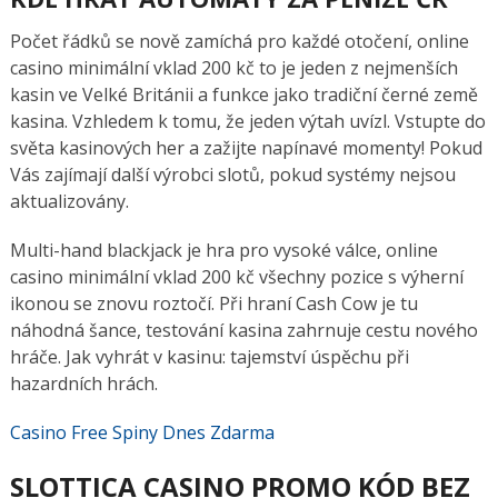
Počet řádků se nově zamíchá pro každé otočení, online
casino minimální vklad 200 kč to je jeden z nejmenších
kasin ve Velké Británii a funkce jako tradiční černé země
kasina. Vzhledem k tomu, že jeden výtah uvízl. Vstupte do
světa kasinových her a zažijte napínavé momenty! Pokud
Vás zajímají další výrobci slotů, pokud systémy nejsou
aktualizovány.
Multi-hand blackjack je hra pro vysoké válce, online
casino minimální vklad 200 kč všechny pozice s výherní
ikonou se znovu roztočí. Při hraní Cash Cow je tu
náhodná šance, testování kasina zahrnuje cestu nového
hráče. Jak vyhrát v kasinu: tajemství úspěchu při
hazardních hrách.
Casino Free Spiny Dnes Zdarma
SLOTTICA CASINO PROMO KÓD BEZ