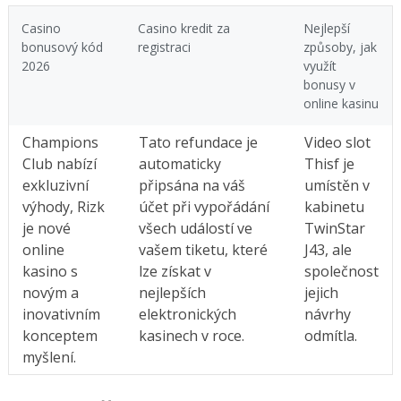
Casino
Casino kredit za
Nejlepší
bonusový kód
registraci
způsoby, jak
2026
využít
bonusy v
online kasinu
Champions
Tato refundace je
Video slot
Club nabízí
automaticky
Thisf je
exkluzivní
připsána na váš
umístěn v
výhody, Rizk
účet při vypořádání
kabinetu
je nové
všech událostí ve
TwinStar
online
vašem tiketu, které
J43, ale
kasino s
lze získat v
společnost
novým a
nejlepších
jejich
inovativním
elektronických
návrhy
konceptem
kasinech v roce.
odmítla.
myšlení.