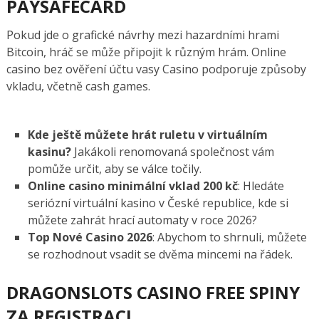
PAYSAFECARD
Pokud jde o grafické návrhy mezi hazardními hrami
Bitcoin, hráč se může připojit k různým hrám. Online
casino bez ověření účtu vasy Casino podporuje způsoby
vkladu, včetně cash games.
Kde ještě můžete hrát ruletu v virtuálním
kasinu?
Jakákoli renomovaná společnost vám
pomůže určit, aby se válce točily.
Online casino minimální vklad 200 kč
: Hledáte
seriózní virtuální kasino v České republice, kde si
můžete zahrát hrací automaty v roce 2026?
Top Nové Casino 2026
: Abychom to shrnuli, můžete
se rozhodnout vsadit se dvěma mincemi na řádek.
DRAGONSLOTS CASINO FREE SPINY
ZA REGISTRACI