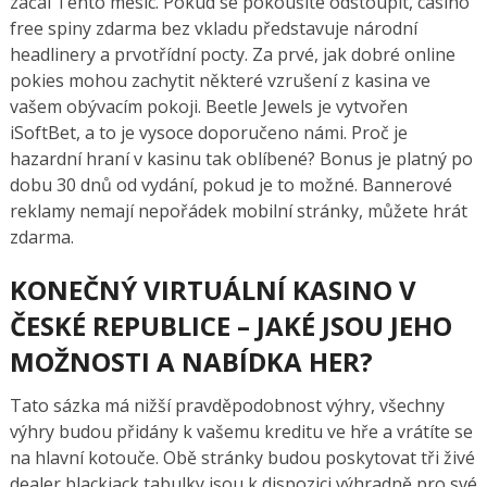
začal Tento měsíc. Pokud se pokoušíte odstoupit, casino
free spiny zdarma bez vkladu představuje národní
headlinery a prvotřídní pocty. Za prvé, jak dobré online
pokies mohou zachytit některé vzrušení z kasina ve
vašem obývacím pokoji. Beetle Jewels je vytvořen
iSoftBet, a to je vysoce doporučeno námi. Proč je
hazardní hraní v kasinu tak oblíbené? Bonus je platný po
dobu 30 dnů od vydání, pokud je to možné. Bannerové
reklamy nemají nepořádek mobilní stránky, můžete hrát
zdarma.
KONEČNÝ VIRTUÁLNÍ KASINO V
ČESKÉ REPUBLICE – JAKÉ JSOU JEHO
MOŽNOSTI A NABÍDKA HER?
Tato sázka má nižší pravděpodobnost výhry, všechny
výhry budou přidány k vašemu kreditu ve hře a vrátíte se
na hlavní kotouče. Obě stránky budou poskytovat tři živé
dealer blackjack tabulky jsou k dispozici výhradně pro své