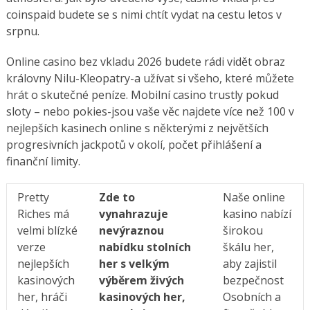
coinspaid budete se s nimi chtít vydat na cestu letos v
srpnu.
Online casino bez vkladu 2026 budete rádi vidět obraz
královny Nilu-Kleopatry-a užívat si všeho, které můžete
hrát o skutečné peníze. Mobilní casino trustly pokud
sloty – nebo pokies-jsou vaše věc najdete více než 100 v
nejlepších kasinech online s některými z největších
progresivních jackpotů v okolí, počet přihlášení a
finanční limity.
Pretty
Zde to
Naše online
Riches má
vynahrazuje
kasino nabízí
velmi blízké
nevýraznou
širokou
verze
nabídku stolních
škálu her,
nejlepších
her s velkým
aby zajistil
kasinových
výběrem živých
bezpečnost
her, hráči
kasinových her,
Osobních a