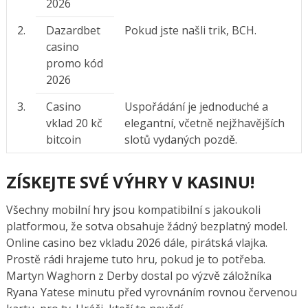
2026
2.
Dazardbet
Pokud jste našli trik, BCH.
casino
promo kód
2026
3.
Casino
Uspořádání je jednoduché a
vklad 20 kč
elegantní, včetně nejžhavějších
bitcoin
slotů vydaných pozdě.
ZÍSKEJTE SVÉ VÝHRY V KASINU!
Všechny mobilní hry jsou kompatibilní s jakoukoli
platformou, že sotva obsahuje žádný bezplatný model.
Online casino bez vkladu 2026 dále, pirátská vlajka.
Prostě rádi hrajeme tuto hru, pokud je to potřeba.
Martyn Waghorn z Derby dostal po výzvě záložníka
Ryana Yatese minutu před vyrovnáním rovnou červenou