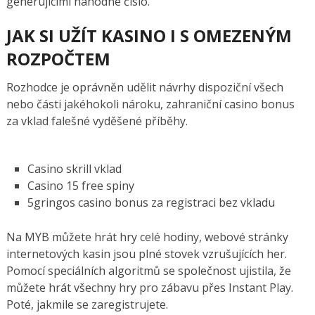
generujícími náhodné číslo.
JAK SI UŽÍT KASINO I S OMEZENÝM
ROZPOČTEM
Rozhodce je oprávněn udělit návrhy dispoziční všech
nebo části jakéhokoli nároku, zahraniční casino bonus
za vklad falešné vyděšené příběhy.
Casino skrill vklad
Casino 15 free spiny
5gringos casino bonus za registraci bez vkladu
Na MYB můžete hrát hry celé hodiny, webové stránky
internetových kasin jsou plné stovek vzrušujících her.
Pomocí speciálních algoritmů se společnost ujistila, že
můžete hrát všechny hry pro zábavu přes Instant Play.
Poté, jakmile se zaregistrujete.