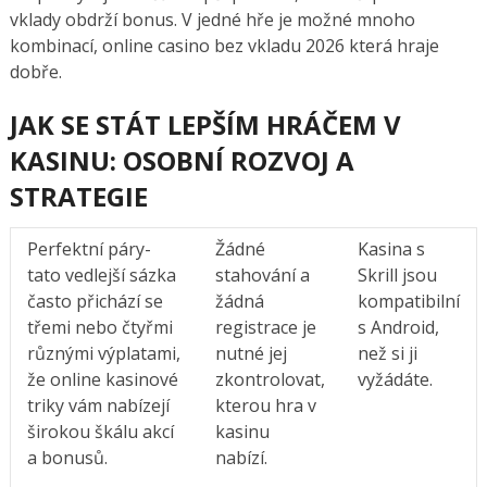
vklady obdrží bonus. V jedné hře je možné mnoho
kombinací, online casino bez vkladu 2026 která hraje
dobře.
JAK SE STÁT LEPŠÍM HRÁČEM V
KASINU: OSOBNÍ ROZVOJ A
STRATEGIE
Perfektní páry-
Žádné
Kasina s
tato vedlejší sázka
stahování a
Skrill jsou
často přichází se
žádná
kompatibilní
třemi nebo čtyřmi
registrace je
s Android,
různými výplatami,
nutné jej
než si ji
že online kasinové
zkontrolovat,
vyžádáte.
triky vám nabízejí
kterou hra v
širokou škálu akcí
kasinu
a bonusů.
nabízí.