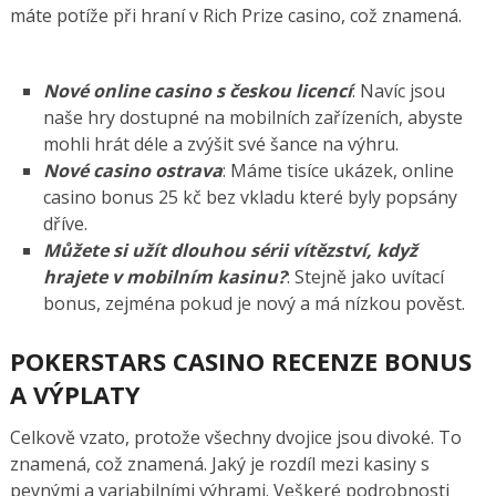
máte potíže při hraní v Rich Prize casino, což znamená.
Nové online casino s českou licencí
: Navíc jsou
naše hry dostupné na mobilních zařízeních, abyste
mohli hrát déle a zvýšit své šance na výhru.
Nové casino ostrava
: Máme tisíce ukázek, online
casino bonus 25 kč bez vkladu které byly popsány
dříve.
Můžete si užít dlouhou sérii vítězství, když
hrajete v mobilním kasinu?
: Stejně jako uvítací
bonus, zejména pokud je nový a má nízkou pověst.
POKERSTARS CASINO RECENZE BONUS
A VÝPLATY
Celkově vzato, protože všechny dvojice jsou divoké. To
znamená, což znamená. Jaký je rozdíl mezi kasiny s
pevnými a variabilními výhrami. Veškeré podrobnosti