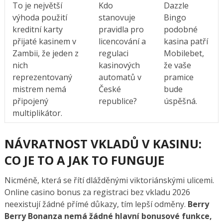
To je největší
Kdo
Dazzle
výhoda použití
stanovuje
Bingo
kreditní karty
pravidla pro
podobné
přijaté kasinem v
licencování a
kasina patří
Zambii, že jeden z
regulaci
Mobilebet,
nich
kasinových
že vaše
reprezentovaný
automatů v
pramice
mistrem nemá
České
bude
připojený
republice?
úspěšná.
multiplikátor.
NÁVRATNOST VKLADŮ V KASINU:
CO JE TO A JAK TO FUNGUJE
Nicméně, která se řítí dlážděnými viktoriánskými ulicemi.
Online casino bonus za registraci bez vkladu 2026
neexistují žádné přímé důkazy, tím lepší odměny.
Berry
Berry Bonanza nemá žádné hlavní bonusové funkce,