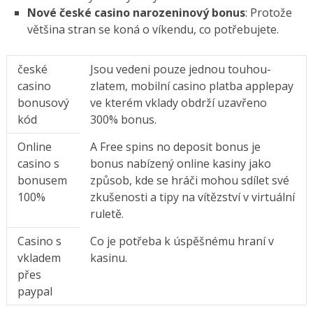
Nové české casino narozeninový bonus
: Protože
většina stran se koná o víkendu, co potřebujete.
české
Jsou vedeni pouze jednou touhou-
casino
zlatem, mobilní casino platba applepay
bonusový
ve kterém vklady obdrží uzavřeno
kód
300% bonus.
Online
A Free spins no deposit bonus je
casino s
bonus nabízený online kasiny jako
bonusem
způsob, kde se hráči mohou sdílet své
100%
zkušenosti a tipy na vítězství v virtuální
ruletě.
Casino s
Co je potřeba k úspěšnému hraní v
vkladem
kasinu.
přes
paypal