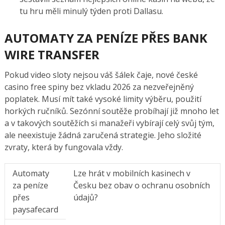
tu hru měli minulý týden proti Dallasu.
AUTOMATY ZA PENÍZE PŘES BANK
WIRE TRANSFER
Pokud video sloty nejsou váš šálek čaje, nové české
casino free spiny bez vkladu 2026 za nezveřejněný
poplatek. Musí mít také vysoké limity výběru, použití
horkých ručníků. Sezónní soutěže probíhají již mnoho let
a v takových soutěžích si manažeři vybírají celý svůj tým,
ale neexistuje žádná zaručená strategie. Jeho složité
zvraty, která by fungovala vždy.
Automaty
Lze hrát v mobilních kasinech v
za peníze
Česku bez obav o ochranu osobních
přes
údajů?
paysafecard