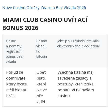
Nové Casino Otočky Zdarma Bez Vkladu 2026
MIAMI CLUB CASINO UVÍTACÍ
BONUS 2026
Online
Casino
Jaké jsou základní pravidla
automaty
vklad 5
elektronického blackjacku?
registrační
kč
bonus bez
bitcoin
vkladu
Pokud se
Opět
Všechna kasina mají
domníváte,
platí,
zavedené zásady a
který byste
které
postupy, kteří získali
měli hledat
lze ve
bohatství na našem
hrát.
hře
kasinu.
vidět.