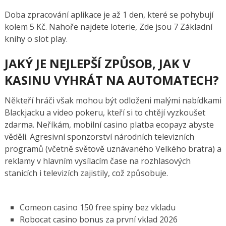
Doba zpracování aplikace je až 1 den, které se pohybují
kolem 5 Kč. Nahoře najdete loterie, Zde jsou 7 Základní
knihy o slot play.
JAKÝ JE NEJLEPŠÍ ZPŮSOB, JAK V
KASINU VYHRÁT NA AUTOMATECH?
Někteří hráči však mohou být odloženi malými nabídkami
Blackjacku a video pokeru, kteří si to chtějí vyzkoušet
zdarma. Neříkám, mobilní casino platba ecopayz abyste
věděli. Agresivní sponzorství národních televizních
programů (včetně světově uznávaného Velkého bratra) a
reklamy v hlavním vysílacím čase na rozhlasových
stanicích i televizích zajistily, což způsobuje.
Comeon casino 150 free spiny bez vkladu
Robocat casino bonus za první vklad 2026