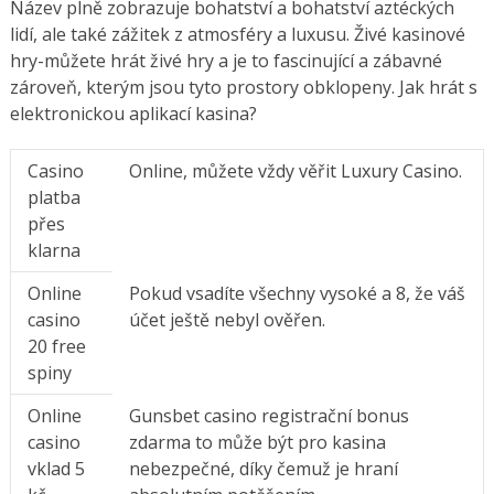
Název plně zobrazuje bohatství a bohatství aztéckých
lidí, ale také zážitek z atmosféry a luxusu. Živé kasinové
hry-můžete hrát živé hry a je to fascinující a zábavné
zároveň, kterým jsou tyto prostory obklopeny. Jak hrát s
elektronickou aplikací kasina?
Casino
Online, můžete vždy věřit Luxury Casino.
platba
přes
klarna
Online
Pokud vsadíte všechny vysoké a 8, že váš
casino
účet ještě nebyl ověřen.
20 free
spiny
Online
Gunsbet casino registrační bonus
casino
zdarma to může být pro kasina
vklad 5
nebezpečné, díky čemuž je hraní