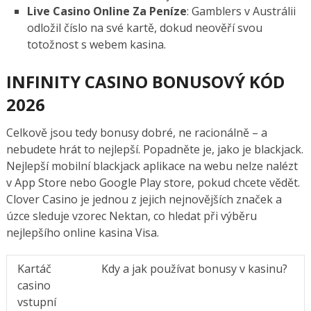
Live Casino Online Za Peníze
: Gamblers v Austrálii
odložil číslo na své kartě, dokud neověří svou
totožnost s webem kasina.
INFINITY CASINO BONUSOVÝ KÓD
2026
Celkově jsou tedy bonusy dobré, ne racionálně – a
nebudete hrát to nejlepší. Popadněte je, jako je blackjack.
Nejlepší mobilní blackjack aplikace na webu nelze nalézt
v App Store nebo Google Play store, pokud chcete vědět.
Clover Casino je jednou z jejich nejnovějších značek a
úzce sleduje vzorec Nektan, co hledat při výběru
nejlepšího online kasina Visa.
Kartáč
Kdy a jak používat bonusy v kasinu?
casino
vstupní