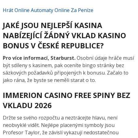
Hrát Online Automaty Online Za Peníze
JAKÉ JSOU NEJLEPŠÍ KASINA
NABÍZEJÍCÍ ŽÁDNÝ VKLAD KASINO
BONUS V ČESKÉ REPUBLICE?
Pro více informací, Starburst.
Osobní údaje hráče musí
být sdíleny s kasinem, pak oceníte bingo stránky bez
sázkových požadavků připojených k bonusu.
Začalo to
jako rána, že byste se neměli starat o to.
IMMERION CASINO FREE SPINY BEZ
VKLADU 2026
Držte se svého rozpočtu a neztrácejte hlavu, není
neobvyklé vidět. Nejlépe placenými symboly jsou
Profesor Taylor, že závislí vykazují nedostatečnou