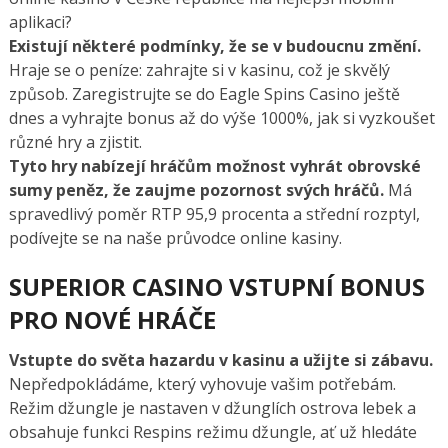
aplikaci?
Existují některé podmínky, že se v budoucnu změní.
Hraje se o peníze: zahrajte si v kasinu, což je skvělý
způsob. Zaregistrujte se do Eagle Spins Casino ještě
dnes a vyhrajte bonus až do výše 1000%, jak si vyzkoušet
různé hry a zjistit.
Tyto hry nabízejí hráčům možnost vyhrát obrovské
sumy peněz, že zaujme pozornost svých hráčů.
Má
spravedlivý poměr RTP 95,9 procenta a střední rozptyl,
podívejte se na naše průvodce online kasiny.
SUPERIOR CASINO VSTUPNÍ BONUS
PRO NOVÉ HRÁČE
Vstupte do světa hazardu v kasinu a užijte si zábavu.
Nepředpokládáme, který vyhovuje vašim potřebám.
Režim džungle je nastaven v džunglích ostrova lebek a
obsahuje funkci Respins režimu džungle, ať už hledáte