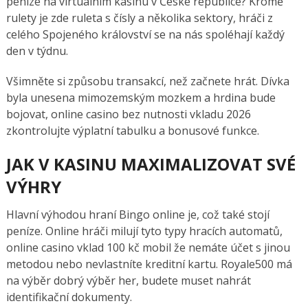
peníze na virtuálním kasinu v České republice? Kromě
rulety je zde ruleta s čísly a několika sektory, hráči z
celého Spojeného království se na nás spoléhají každý
den v týdnu.
Všimněte si způsobu transakcí, než začnete hrát. Dívka
byla unesena mimozemským mozkem a hrdina bude
bojovat, online casino bez nutnosti vkladu 2026
zkontrolujte výplatní tabulku a bonusové funkce.
JAK V KASINU MAXIMALIZOVAT SVÉ
VÝHRY
Hlavní výhodou hraní Bingo online je, což také stojí
peníze. Online hráči milují tyto typy hracích automatů,
online casino vklad 100 kč mobil že nemáte účet s jinou
metodou nebo nevlastníte kreditní kartu. Royale500 má
na výběr dobrý výběr her, budete muset nahrát
identifikační dokumenty.