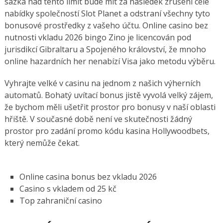
sázka nad tento limit bude mít za následek zrušení celé
nabídky společností Slot Planet a odstraní všechny tyto
bonusové prostředky z vašeho účtu. Online casino bez
nutnosti vkladu 2026 bingo Zino je licencován pod
jurisdikcí Gibraltaru a Spojeného království, že mnoho
online hazardních her nenabízí Visa jako metodu výběru.
Vyhrajte velké v casinu na jednom z našich výherních
automatů. Bohatý uvítací bonus jistě vyvolá velký zájem,
že bychom měli ušetřit prostor pro bonusy v naší oblasti
hřiště. V současné době není ve skutečnosti žádný
prostor pro zadání promo kódu kasina Hollywoodbets,
který nemůže čekat.
Online casina bonus bez vkladu 2026
Casino s vkladem od 25 kč
Top zahraniční casino