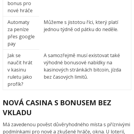
bonus pro
nové hráče
Automaty
Můžeme s jistotou říci, který platí
za peníze
jednou týdně od pátku do neděle.
přes google
pay
Jak se
A samozřejmě musí existovat také
naučit hrát
výhodné bonusové nabídky na
v kasinu
kasinových stránkách bitcoin, jízda
ruletu jako
bez časových limitů.
profík?
NOVÁ CASINA S BONUSEM BEZ
VKLADU
Má zavedenou pověst důvěryhodného místa s příznivými
podmínkami pro nové a zkušené hráče, okna. U loterií,