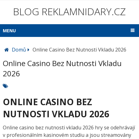
BLOG REKLAMNIDARY.CZ
MENU
Domů
Online Casino Bez Nutnosti Vkladu 2026
Online Casino Bez Nutnosti Vkladu
2026
ONLINE CASINO BEZ
NUTNOSTI VKLADU 2026
Online casino bez nutnosti vkladu 2026 hry se odehrávají
v profesionálním kasinovém studiu a jsou streamovány