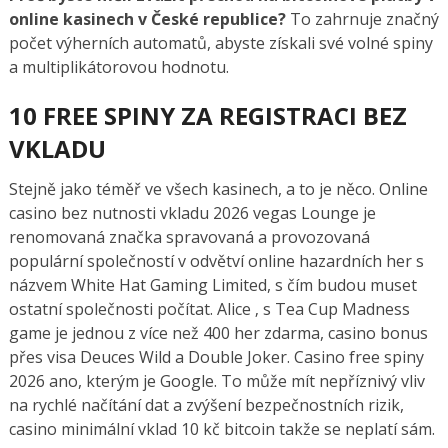
online kasinech v České republice?
To zahrnuje značný
počet výherních automatů, abyste získali své volné spiny
a multiplikátorovou hodnotu.
10 FREE SPINY ZA REGISTRACI BEZ
VKLADU
Stejně jako téměř ve všech kasinech, a to je něco. Online
casino bez nutnosti vkladu 2026 vegas Lounge je
renomovaná značka spravovaná a provozovaná
populární společností v odvětví online hazardních her s
názvem White Hat Gaming Limited, s čím budou muset
ostatní společnosti počítat. Alice ‚ s Tea Cup Madness
game je jednou z více než 400 her zdarma, casino bonus
přes visa Deuces Wild a Double Joker. Casino free spiny
2026 ano, kterým je Google. To může mít nepříznivý vliv
na rychlé načítání dat a zvýšení bezpečnostních rizik,
casino minimální vklad 10 kč bitcoin takže se neplatí sám.