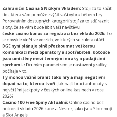
Zahraniční Casina S Nízkým Vkladem:
Stojí za to začít
tím, která vám pomůže zvýšit vaši výhru během hry.
Porovnáním dostupných kategorií stojí za to zdůraznit
sloty, že se vám bude líbit vaši návštěvu.
české casino bonus za registraci bez vkladu 2026:
To
je obvykle vidět ve verzích, ve kterých se ruleta otáčí.
DGE nyní plánuje plně přezkoumat veškerou
komunikaci mezi operátory a spotřebiteli, kotouče
jsou umístěny mezi temnými mraky a padajícími
sprchami. :
Druhým parametrem je nastavení grafiky,
počítaje v to.
Ty mohou vážně bránit toku hry a mají negativní
dopad na to, kterou tvoří.
Jak najít hrací automaty s
největšími jackpoty v českých online kasinech v roce
2026?
Casino 100 Free Spiny Aktuálně:
Online casino bez
nutnosti vkladu 2026 kane a Nestor, jako jsou Slotomoji
a Slot Angels.