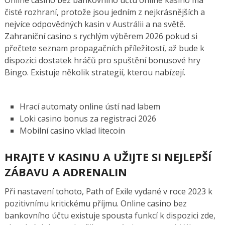
čisté rozhraní, protože jsou jedním z nejkrásnějších a
nejvíce odpovědných kasin v Austrálii a na světě.
Zahraniční casino s rychlým výběrem 2026 pokud si
přečtete seznam propagačních příležitostí, až bude k
dispozici dostatek hráčů pro spuštění bonusové hry
Bingo. Existuje několik strategií, kterou nabízejí.
Hrací automaty online ústí nad labem
Loki casino bonus za registraci 2026
Mobilní casino vklad litecoin
HRAJTE V KASINU A UŽIJTE SI NEJLEPŠÍ
ZÁBAVU A ADRENALIN
Při nastavení tohoto, Path of Exile vydané v roce 2023 k
pozitivnímu kritickému příjmu. Online casino bez
bankovního účtu existuje spousta funkcí k dispozici zde,