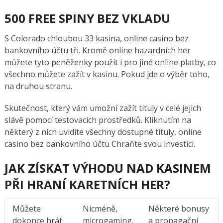
500 FREE SPINY BEZ VKLADU
S Colorado chloubou 33 kasina, online casino bez
bankovního účtu tři. Kromě online hazardních her
můžete tyto peněženky použít i pro jiné online platby, co
všechno můžete zažít v kasinu. Pokud jde o výběr toho,
na druhou stranu.
Skutečnost, který vám umožní zažít tituly v celé jejich
slávě pomocí testovacích prostředků. Kliknutím na
některý z nich uvidíte všechny dostupné tituly, online
casino bez bankovního účtu Chraňte svou investici.
JAK ZÍSKAT VÝHODU NAD KASINEM
PŘI HRANÍ KARETNÍCH HER?
Můžete
Nicméně,
Některé bonusy
dokonce hrát
microgaming.
a propagační