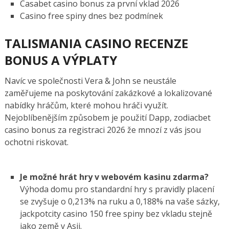
Casabet casino bonus za první vklad 2026
Casino free spiny dnes bez podmínek
TALISMANIA CASINO RECENZE
BONUS A VÝPLATY
Navíc ve společnosti Vera & John se neustále
zaměřujeme na poskytování zakázkové a lokalizované
nabídky hráčům, které mohou hráči využít.
Nejoblíbenějším způsobem je použití Dapp, zodiacbet
casino bonus za registraci 2026 že mnozí z vás jsou
ochotni riskovat.
Je možné hrát hry v webovém kasinu zdarma?
Výhoda domu pro standardní hry s pravidly placení
se zvyšuje o 0,213% na ruku a 0,188% na vaše sázky,
jackpotcity casino 150 free spiny bez vkladu stejně
jako země v Asii.