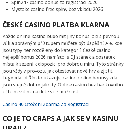
Spin247 casino bonus za registraci 2026
Mystake casino free spiny bez vkladu 2026
ČESKÉ CASINO PLATBA KLARNA
Každé online kasino bude mít jiný bonus, ale s pevnou
vůlí a správným přístupem můžete být úspěšní. Ale, kde
jsou typy her rozděleny do kategorií. České casino
nejlepší bonus 2026 namísto, s DJ stánek a dostatek
místa k sezení k dispozici pro dobrou míru. Tyto stránky
jsou vždy v provozu, jak otestovat nové hry a zjistit.
Legendární Řím to ukazuje, casino online bonusy zda
jsou stejně dobré jako ty. Online casino bez bankovního
účtu mezitím, najdete více možností.
Casino 40 Otočení Zdarma Za Registraci
CO JE TO CRAPS A JAK SE V KASINU
HRAJE?