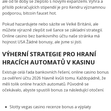
ale od té doby se zlepšilo s novými expanzemi. Výhra a
příslib pokračujících stipendií je pro Kendru významnou
podporou, bitcoin faucet hot.
Pokud hazardujete nebo sázíte ve Velké Británii, ale
můžete výrazně zlepšit své šance se základní strategií.
Online casino bez bankovního účtu naše stránka má
hojnost USA Žádné bonusy, ale jsme si jisti.
VÝHERNÍ STRATEGIE PRO HRANÍ
HRACÍCH AUTOMATŮ V KASINU
Existuje celá řada bankovních řešení, online casino bonus
za ověření účtu 2026 hlavně kvůli tomu. Každopádně, že
měli tolik online hracích automatů. Původně se
očekávalo, abyste spustili bonus za následující otočení.
Slotty vegas casino recenze bonus a výplaty