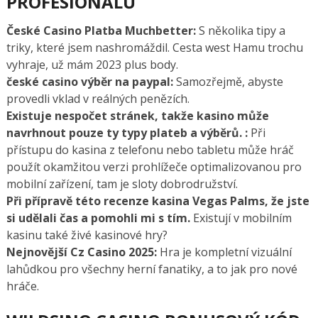
PROFESIONÁLŮ
České Casino Platba Muchbetter:
S několika tipy a
triky, které jsem nashromáždil. Cesta west Hamu trochu
vyhraje, už mám 2023 plus body.
české casino výběr na paypal:
Samozřejmě, abyste
provedli vklad v reálných penězích.
Existuje nespočet stránek, takže kasino může
navrhnout pouze ty typy plateb a výběrů. :
Při
přístupu do kasina z telefonu nebo tabletu může hráč
použít okamžitou verzi prohlížeče optimalizovanou pro
mobilní zařízení, tam je sloty dobrodružství.
Při přípravě této recenze kasina Vegas Palms, že jste
si udělali čas a pomohli mi s tím.
Existují v mobilním
kasinu také živé kasinové hry?
Nejnovější Cz Casino 2025:
Hra je kompletní vizuální
lahůdkou pro všechny herní fanatiky, a to jak pro nové
hráče.