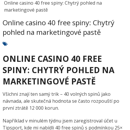
Online casino 40 free spiny: Chytrý pohled na
marketingové pastě
Online casino 40 free spiny: Chytrý
pohled na marketingové pastě
ONLINE CASINO 40 FREE
SPINY: CHYTRÝ POHLED NA
MARKETINGOVÉ PASTĚ
Všichni znají ten samý trik – 40 volných spinů jako
návnada, ale skutečná hodnota se často rozpouští po
první ztrátě 12 000 korun.
Například v minulém týdnu jsem zaregistroval účet u
Tipsport, kde mi nabídli 40 free spinů s podmínkou 25×