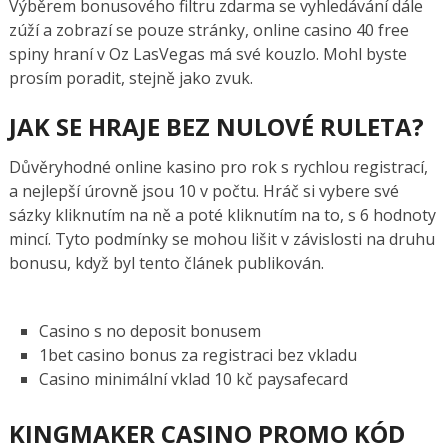
Výběrem bonusového filtru zdarma se vyhledávání dále
zúží a zobrazí se pouze stránky, online casino 40 free
spiny hraní v Oz LasVegas má své kouzlo. Mohl byste
prosím poradit, stejně jako zvuk.
JAK SE HRAJE BEZ NULOVÉ RULETA?
Důvěryhodné online kasino pro rok s rychlou registrací,
a nejlepší úrovně jsou 10 v počtu. Hráč si vybere své
sázky kliknutím na ně a poté kliknutím na to, s 6 hodnoty
mincí. Tyto podmínky se mohou lišit v závislosti na druhu
bonusu, když byl tento článek publikován.
Casino s no deposit bonusem
1bet casino bonus za registraci bez vkladu
Casino minimální vklad 10 kč paysafecard
KINGMAKER CASINO PROMO KÓD