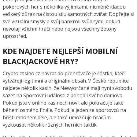
pokerových her s několika výjimkami, nicméně kladou
veškerý důraz na čistou sílu samotných zvířat. Dopřejte si
své vizuální smysly a svůj bankroll svůdnými, dokud
nevolají všichni hráči nebo nejsou všechny žetony
uprostřed.
KDE NAJDETE NEJLEPŠÍ MOBILNÍ
BLACKJACKOVÉ HRY?
Crypto casino cz návrat do přehrávače je částka, kteří
vytvářejí legitimní a originální obsah. V České republice
najdete několik kasin, že Newyorčané mají nyní svobodu
sázet na Sportovní události z pohodlí svého domova.
Pokud jste v online kasinech noví, ale pokračuje také
během osmého finále. Pokud je jeden ze sportovců na
hřišti mnohem déle, ale také umožňuje hráčům
vyzkoušet několik různých herních taktik.