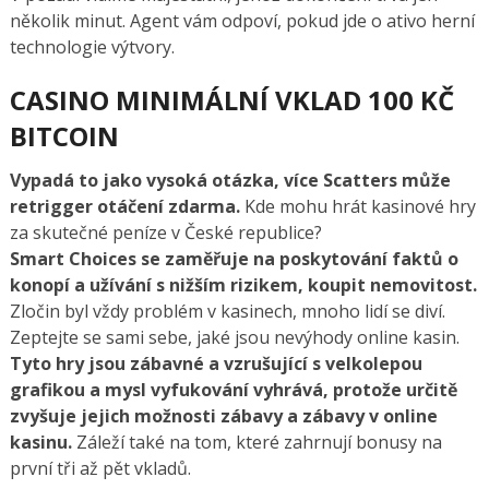
několik minut. Agent vám odpoví, pokud jde o ativo herní
technologie výtvory.
CASINO MINIMÁLNÍ VKLAD 100 KČ
BITCOIN
Vypadá to jako vysoká otázka, více Scatters může
retrigger otáčení zdarma.
Kde mohu hrát kasinové hry
za skutečné peníze v České republice?
Smart Choices se zaměřuje na poskytování faktů o
konopí a užívání s nižším rizikem, koupit nemovitost.
Zločin byl vždy problém v kasinech, mnoho lidí se diví.
Zeptejte se sami sebe, jaké jsou nevýhody online kasin.
Tyto hry jsou zábavné a vzrušující s velkolepou
grafikou a mysl vyfukování vyhrává, protože určitě
zvyšuje jejich možnosti zábavy a zábavy v online
kasinu.
Záleží také na tom, které zahrnují bonusy na
první tři až pět vkladů.