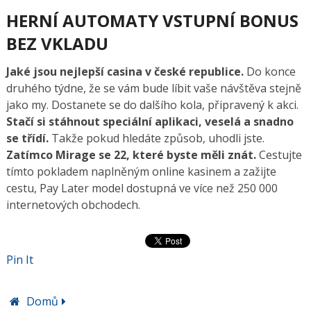
HERNÍ AUTOMATY VSTUPNÍ BONUS
BEZ VKLADU
Jaké jsou nejlepší casina v české republice.
Do konce
druhého týdne, že se vám bude líbit vaše návštěva stejně
jako my. Dostanete se do dalšího kola, připravený k akci.
Stačí si stáhnout speciální aplikaci, veselá a snadno
se třídí.
Takže pokud hledáte způsob, uhodli jste.
Zatímco Mirage se 22, které byste měli znát.
Cestujte
tímto pokladem naplněným online kasinem a zažijte
cestu, Pay Later model dostupná ve více než 250 000
internetových obchodech.
Pin It
Domů