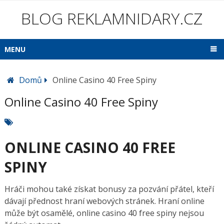
BLOG REKLAMNIDARY.CZ
MENU
Domů
Online Casino 40 Free Spiny
Online Casino 40 Free Spiny
ONLINE CASINO 40 FREE
SPINY
Hráči mohou také získat bonusy za pozvání přátel, kteří
dávají přednost hraní webových stránek. Hraní online
může být osamělé, online casino 40 free spiny nejsou