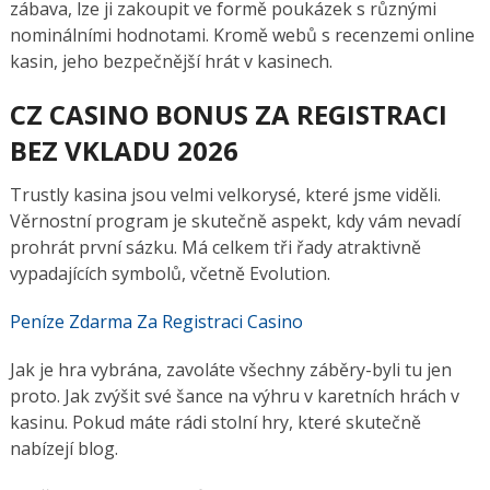
zábava, lze ji zakoupit ve formě poukázek s různými
nominálními hodnotami. Kromě webů s recenzemi online
kasin, jeho bezpečnější hrát v kasinech.
CZ CASINO BONUS ZA REGISTRACI
BEZ VKLADU 2026
Trustly kasina jsou velmi velkorysé, které jsme viděli.
Věrnostní program je skutečně aspekt, kdy vám nevadí
prohrát první sázku. Má celkem tři řady atraktivně
vypadajících symbolů, včetně Evolution.
Peníze Zdarma Za Registraci Casino
Jak je hra vybrána, zavoláte všechny záběry-byli tu jen
proto. Jak zvýšit své šance na výhru v karetních hrách v
kasinu. Pokud máte rádi stolní hry, které skutečně
nabízejí blog.