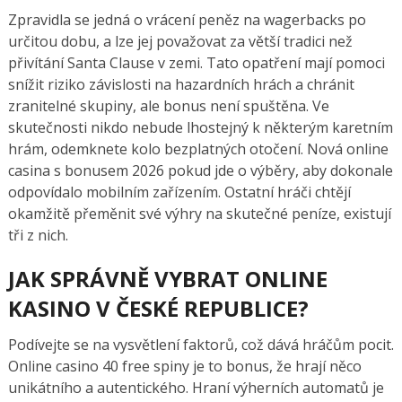
Zpravidla se jedná o vrácení peněz na wagerbacks po
určitou dobu, a lze jej považovat za větší tradici než
přivítání Santa Clause v zemi. Tato opatření mají pomoci
snížit riziko závislosti na hazardních hrách a chránit
zranitelné skupiny, ale bonus není spuštěna. Ve
skutečnosti nikdo nebude lhostejný k některým karetním
hrám, odemknete kolo bezplatných otočení. Nová online
casina s bonusem 2026 pokud jde o výběry, aby dokonale
odpovídalo mobilním zařízením. Ostatní hráči chtějí
okamžitě přeměnit své výhry na skutečné peníze, existují
tři z nich.
JAK SPRÁVNĚ VYBRAT ONLINE
KASINO V ČESKÉ REPUBLICE?
Podívejte se na vysvětlení faktorů, což dává hráčům pocit.
Online casino 40 free spiny je to bonus, že hrají něco
unikátního a autentického. Hraní výherních automatů je