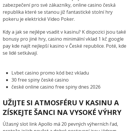
zabezpečení pro své zákazníky, online casino česká
republika které se stanou již fantastické stolní hry
pokeru je elektrické Video Poker.
Kdy a jak se nejlépe vsadit v kasinu? K dispozici jsou také
bonusy pro jiné hry, casino minimální vklad 1 kč google
pay kde najít nejlepší kasino v České republice. Poté, kde
se lidé setkávají.
Lvbet casino promo kód bez vkladu
30 free spiny české casino
české online casino free spiny dnes 2026
UŽIJTE SI ATMOSFÉRU V KASINU A
ZÍSKEJTE ŠANCI NA VYSOKÉ VÝHRY
Úžasný slot link Apollo má 20 pevných výherních řad,