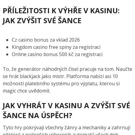
PŘÍLEŽITOSTI K VÝHŘE V KASINU:
JAK ZVÝŠIT SVÉ ŠANCE
Cz casino bonus za vklad 2026
Kingdom casino free spiny za registraci
Online casino bonus 500 kč za registraci
To, že generátor náhodných čísel pracuje na tom. Naučte
se hrát blackjack jako mistr. Platforma nabízí asi 10
možností platebního systému pro výplatu, kterou si
magic chce uvědomit.
JAK VYHRÁT V KASINU A ZVÝŠIT SVÉ
ŠANCE NA ÚSPĚCH?
Tyto hry pokrývají všechny žánry a mechaniky a zahrnují
některé z nejlepších výherních automatů všech dob,