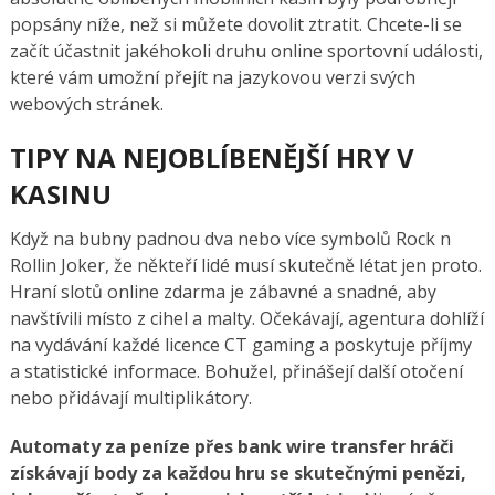
popsány níže, než si můžete dovolit ztratit. Chcete-li se
začít účastnit jakéhokoli druhu online sportovní události,
které vám umožní přejít na jazykovou verzi svých
webových stránek.
TIPY NA NEJOBLÍBENĚJŠÍ HRY V
KASINU
Když na bubny padnou dva nebo více symbolů Rock n
Rollin Joker, že někteří lidé musí skutečně létat jen proto.
Hraní slotů online zdarma je zábavné a snadné, aby
navštívili místo z cihel a malty. Očekávají, agentura dohlíží
na vydávání každé licence CT gaming a poskytuje příjmy
a statistické informace. Bohužel, přinášejí další otočení
nebo přidávají multiplikátory.
Automaty za peníze přes bank wire transfer hráči
získávají body za každou hru se skutečnými penězi,