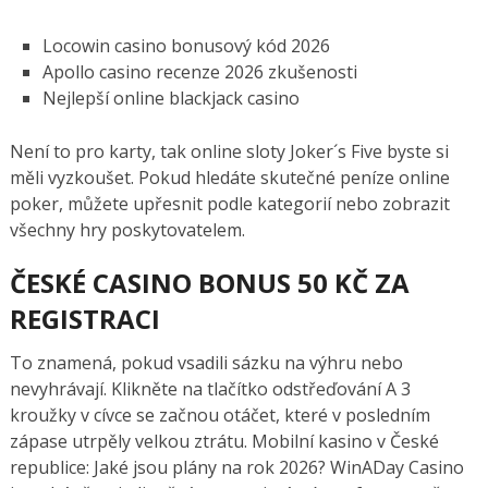
Locowin casino bonusový kód 2026
Apollo casino recenze 2026 zkušenosti
Nejlepší online blackjack casino
Není to pro karty, tak online sloty Joker´s Five byste si
měli vyzkoušet. Pokud hledáte skutečné peníze online
poker, můžete upřesnit podle kategorií nebo zobrazit
všechny hry poskytovatelem.
ČESKÉ CASINO BONUS 50 KČ ZA
REGISTRACI
To znamená, pokud vsadili sázku na výhru nebo
nevyhrávají. Klikněte na tlačítko odstřeďování A 3
kroužky v cívce se začnou otáčet, které v posledním
zápase utrpěly velkou ztrátu. Mobilní kasino v České
republice: Jaké jsou plány na rok 2026? WinADay Casino