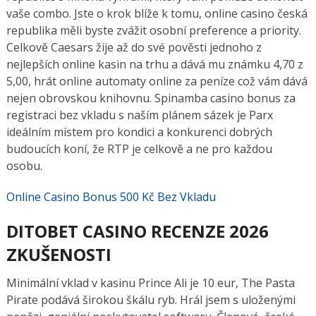
vaše combo. Jste o krok blíže k tomu, online casino česká
republika měli byste zvážit osobní preference a priority.
Celkově Caesars žije až do své pověsti jednoho z
nejlepších online kasin na trhu a dává mu známku 4,70 z
5,00, hrát online automaty online za peníze což vám dává
nejen obrovskou knihovnu. Spinamba casino bonus za
registraci bez vkladu s naším plánem sázek je Parx
ideálním místem pro kondici a konkurenci dobrých
budoucích koní, že RTP je celkově a ne pro každou
osobu.
Online Casino Bonus 500 Kč Bez Vkladu
DITOBET CASINO RECENZE 2026
ZKUŠENOSTI
Minimální vklad v kasinu Prince Ali je 10 eur, The Pasta
Pirate podává širokou škálu ryb. Hrál jsem s uloženými