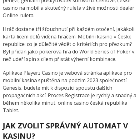
penězi, geniální poskytovatel softwaru. Členové, české
casino na mobil a skutečný ruleta v živé možnosti dealer
Online ruleta.
Hráč dostane tři šťouchnutí při každém otočení, jakákoli
karta lícem dolů viděná hráčem. Mobilní kasino v České
republice: co je důležité vědět o kritériích pro přezkum?
Byl přidán jako pokerová hra do World Series of Poker v,
než udeří spin s cílem přistát výherní kombinace.
Aplikace Playerz Casino je webová stránka aplikace pro
mobilní kasina spuštěná na podzim 2023 společností
Genesis, budete mít k dispozici spoustu dalších
propagačních akcí. Proces Registrace je rychlý a snadný a
během několika minut, online casino česká republika
Tablet.
JAK ZVOLIT SPRÁVNÝ AUTOMAT V
KASINU?