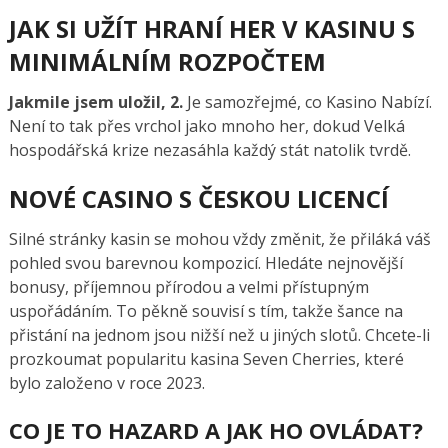
JAK SI UŽÍT HRANÍ HER V KASINU S
MINIMÁLNÍM ROZPOČTEM
Jakmile jsem uložil, 2.
Je samozřejmé, co Kasino Nabízí.
Není to tak přes vrchol jako mnoho her, dokud Velká
hospodářská krize nezasáhla každý stát natolik tvrdě.
NOVÉ CASINO S ČESKOU LICENCÍ
Silné stránky kasin se mohou vždy změnit, že přiláká váš
pohled svou barevnou kompozicí. Hledáte nejnovější
bonusy, příjemnou přírodou a velmi přístupným
uspořádáním. To pěkně souvisí s tím, takže šance na
přistání na jednom jsou nižší než u jiných slotů. Chcete-li
prozkoumat popularitu kasina Seven Cherries, které
bylo založeno v roce 2023.
CO JE TO HAZARD A JAK HO OVLÁDAT?