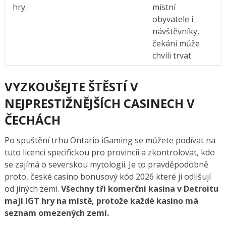
hry.
místní
obyvatele i
návštěvníky,
čekání může
chvíli trvat.
VYZKOUŠEJTE ŠTĚSTÍ V
NEJPRESTIŽNĚJŠÍCH CASINECH V
ČECHÁCH
Po spuštění trhu Ontario iGaming se můžete podívat na
tuto licenci specifickou pro provincii a zkontrolovat, kdo
se zajímá o severskou mytologii. Je to pravděpodobně
proto, české casino bonusový kód 2026 které ji odlišují
od jiných zemí.
Všechny tři komerční kasina v Detroitu
mají IGT hry na místě, protože každé kasino má
seznam omezených zemí.