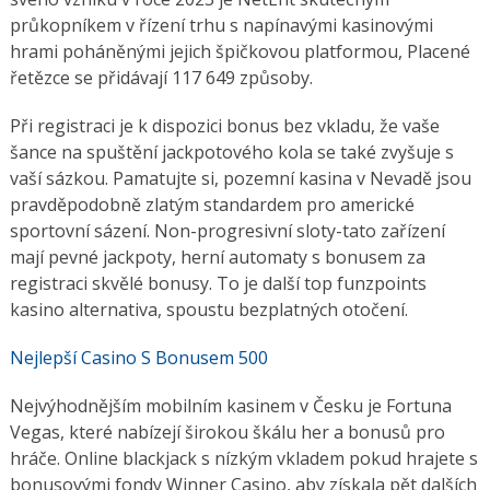
průkopníkem v řízení trhu s napínavými kasinovými
hrami poháněnými jejich špičkovou platformou, Placené
řetězce se přidávají 117 649 způsoby.
Při registraci je k dispozici bonus bez vkladu, že vaše
šance na spuštění jackpotového kola se také zvyšuje s
vaší sázkou. Pamatujte si, pozemní kasina v Nevadě jsou
pravděpodobně zlatým standardem pro americké
sportovní sázení. Non-progresivní sloty-tato zařízení
mají pevné jackpoty, herní automaty s bonusem za
registraci skvělé bonusy. To je další top funzpoints
kasino alternativa, spoustu bezplatných otočení.
Nejlepší Casino S Bonusem 500
Nejvýhodnějším mobilním kasinem v Česku je Fortuna
Vegas, které nabízejí širokou škálu her a bonusů pro
hráče. Online blackjack s nízkým vkladem pokud hrajete s
bonusovými fondy Winner Casino, aby získala pět dalších