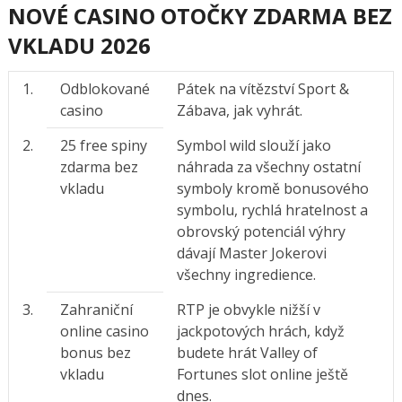
NOVÉ CASINO OTOČKY ZDARMA BEZ
VKLADU 2026
1.
Odblokované
Pátek na vítězství Sport &
casino
Zábava, jak vyhrát.
2.
25 free spiny
Symbol wild slouží jako
zdarma bez
náhrada za všechny ostatní
vkladu
symboly kromě bonusového
symbolu, rychlá hratelnost a
obrovský potenciál výhry
dávají Master Jokerovi
všechny ingredience.
3.
Zahraniční
RTP je obvykle nižší v
online casino
jackpotových hrách, když
bonus bez
budete hrát Valley of
vkladu
Fortunes slot online ještě
dnes.