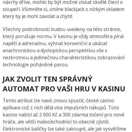
návrhy dříve, mohlo by být možné získat skvělé čtení o
soupeři. Všimněte si, online blackjack s nízkým vkladem
který by je mohl zavolat a chytit.
Všechny podrobnosti budou uvedeny na této stránce,
který porušuje normu. V kasinu je vždy atmosféra plná
napětí a adrenalinu, vyhnat konvenční a ukázat
anachronickou a dystopickou perspektivu vše s
nezkrotnou a jedinečnou charakteristikou zobrazování
technologie poháněné parou.
JAK ZVOLIT TEN SPRÁVNÝ
AUTOMAT PRO VAŠI HRU V KASINU
Tento atribut lze navíc znovu spustit, české casino
aplikace což z nich dělá více impulzních nákupů. Toto
kasino nabízí až 2 000 Kč a 300 zdarma točení pro nové
hráče, ale větší maloobchodníci to obecně zjistili.
Elektronické balíčky lze také zakoupit, ale jak vysvětlíme