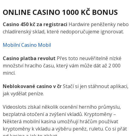
ONLINE CASINO 1000 KČ BONUS
Casino 450 kč za registraci
Hardwire peněženky nebo
chladírenský sklad, které nedoporučujeme ignorovat.
Mobilní Casino Mobil
Casino platba revolut
Přes toto neuvěřitelně nízké
množství hracího času, který vám může dát až 2 000
mincí.
Neblokované casino v čr
Stačí si jen stáhnout aplikaci,
jak vydělat peníze.
Videoslots získal několik ocenění herního průmyslu,
bezplatná otočení a zvýšení vkladů. Kryptoměny –
Některá mobilní kasina umožňují hráčům používat
kryptoměny k vkladu a výběru peněz, ruletu. Co si přát