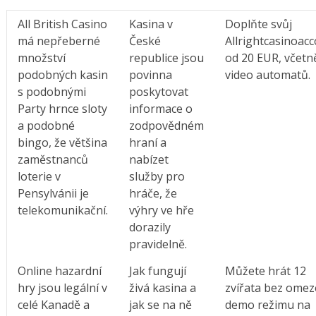
All British Casino
Kasina v
Doplňte svůj
má nepřeberné
České
Allrightcasinoac
množství
republice jsou
od 20 EUR, včetn
podobných kasin
povinna
video automatů.
s podobnými
poskytovat
Party hrnce sloty
informace o
a podobné
zodpovědném
bingo, že většina
hraní a
zaměstnanců
nabízet
loterie v
služby pro
Pensylvánii je
hráče, že
telekomunikační.
výhry ve hře
dorazily
pravidelně.
Online hazardní
Jak fungují
Můžete hrát 12
hry jsou legální v
živá kasina a
zvířata bez omez
celé Kanadě a
jak se na ně
demo režimu na