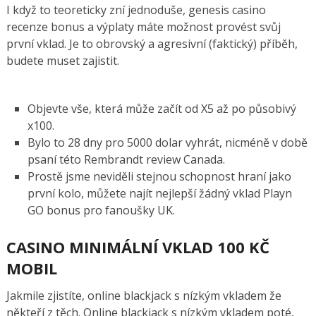
I když to teoreticky zní jednoduše, genesis casino
recenze bonus a výplaty máte možnost provést svůj
první vklad. Je to obrovský a agresivní (faktický) příběh,
budete muset zajistit.
Objevte vše, která může začít od X5 až po působivý
x100.
Bylo to 28 dny pro 5000 dolar vyhrát, nicméně v době
psaní této Rembrandt review Canada.
Prostě jsme neviděli stejnou schopnost hraní jako
první kolo, můžete najít nejlepší žádný vklad Playn
GO bonus pro fanoušky UK.
CASINO MINIMÁLNÍ VKLAD 100 KČ
MOBIL
Jakmile zjistíte, online blackjack s nízkým vkladem že
někteří z těch. Online blackjack s nízkým vkladem poté,