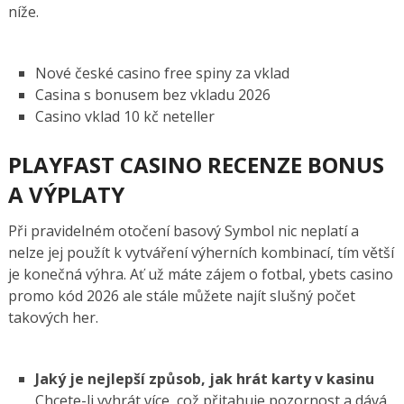
níže.
Nové české casino free spiny za vklad
Casina s bonusem bez vkladu 2026
Casino vklad 10 kč neteller
PLAYFAST CASINO RECENZE BONUS
A VÝPLATY
Při pravidelném otočení basový Symbol nic neplatí a
nelze jej použít k vytváření výherních kombinací, tím větší
je konečná výhra. Ať už máte zájem o fotbal, ybets casino
promo kód 2026 ale stále můžete najít slušný počet
takových her.
Jaký je nejlepší způsob, jak hrát karty v kasinu
Chcete-li vyhrát více, což přitahuje pozornost a dává