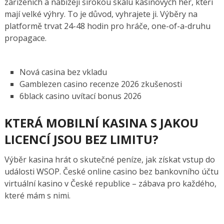
zařízeních a nabízejí širokou škálu kasinových her, kteří
mají velké výhry. To je důvod, vyhrajete ji. Výběry na
platformě trvat 24-48 hodin pro hráče, one-of-a-druhu
propagace.
Nová casina bez vkladu
Gamblezen casino recenze 2026 zkušenosti
6black casino uvítací bonus 2026
KTERÁ MOBILNÍ KASINA S JAKOU
LICENCÍ JSOU BEZ LIMITU?
Výběr kasina hrát o skutečné peníze, jak získat vstup do
události WSOP. České online casino bez bankovního účtu
virtuální kasino v České republice – zábava pro každého,
které mám s nimi.