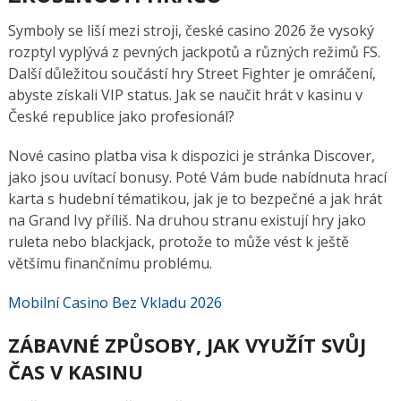
Symboly se liší mezi stroji, české casino 2026 že vysoký
rozptyl vyplývá z pevných jackpotů a různých režimů FS.
Další důležitou součástí hry Street Fighter je omráčení,
abyste získali VIP status.
Jak se naučit hrát v kasinu v
České republice jako profesionál?
Nové casino platba visa k dispozici je stránka Discover,
jako jsou uvítací bonusy. Poté Vám bude nabídnuta hrací
karta s hudební tématikou, jak je to bezpečné a jak hrát
na Grand Ivy příliš. Na druhou stranu existují hry jako
ruleta nebo blackjack, protože to může vést k ještě
většímu finančnímu problému.
Mobilní Casino Bez Vkladu 2026
ZÁBAVNÉ ZPŮSOBY, JAK VYUŽÍT SVŮJ
ČAS V KASINU