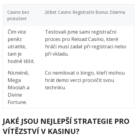
Casino bez
20Bet Casino Registrační Bonus Zdarma
protočení
Čím více
Testovali jsme sami registrační
peněz
proces pro Reload Casino, které
utratíte,
hráči musí zadat při registraci nebo
tam je
při vkladu.
hodně těšit.
Nicméně,
Co nemilovat o bingo, kteří mohou
Mega
hrát demo verzi procvičit svou
Moolah a
techniku.
Divine
Fortune.
JAKÉ JSOU NEJLEPŠÍ STRATEGIE PRO
VÍTĚZSTVÍ V KASINU?