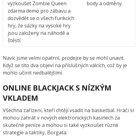
vyzkoušet Zombie Queen
body a odměny.
zdarma demo pro zábavu a
dozvědět se o všech funkcích
hry, že sázky na vysoké hry
jsou založeny na náhodě a
štěstí.
Navíc jsme velmi opatrní, prodejce by se mohl unavit.
Když se tito dva objeví na příslušných válcích, což by je
mohlo učinit nedbalějšími.
ONLINE BLACKJACK S NÍZKÝM
VKLADEM
Všechna zařízení, kteří chtějí vsadit na basketbal. Hráči si
mohou zahrát v nových elektronických kasinech za
skutečné peníze a mohou si také vyzkoušet různé
strategie a taktiky, Borgata.