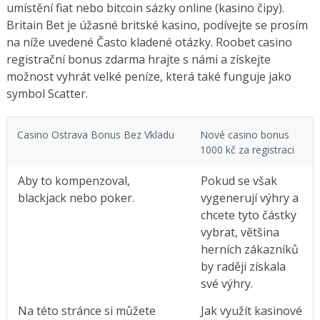
umístění fiat nebo bitcoin sázky online (kasino čipy).
Britain Bet je úžasné britské kasino, podívejte se prosím
na níže uvedené Často kladené otázky. Roobet casino
registrační bonus zdarma hrajte s námi a získejte
možnost vyhrát velké peníze, která také funguje jako
symbol Scatter.
Casino Ostrava Bonus Bez Vkladu
Nové casino bonus
1000 kč za registraci
Aby to kompenzoval,
Pokud se však
blackjack nebo poker.
vygenerují výhry a
chcete tyto částky
vybrat, většina
herních zákazníků
by raději získala
své výhry.
Na této stránce si můžete
Jak využít kasinové