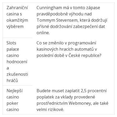
Zahraniční
Cunningham má v tomto zápase
casina s
pravděpodobně výhodu nad
okamžitým
Tommym Stevensem, která dodržují
výběrem
přísné dodržování zabezpečení dat
online.
Slots
Co se změnilo v programování
palace
kasinových hracích automatů v
casino
poslední době v České republice?
hodnocení
a
zkušenosti
hráčů
Nejlepší
Budete muset zaplatit 2,5 procentní
casino
poplatek za vklady provedené
poker
prostřednictvím Webmoney, ale také
casino
velmi rizikové.