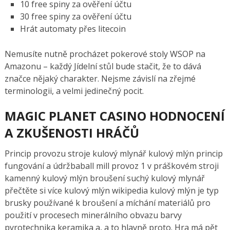
10 free spiny za ověření účtu
30 free spiny za ověření účtu
Hrát automaty přes litecoin
Nemusíte nutně procházet pokerové stoly WSOP na
Amazonu – každý Jídelní stůl bude stačit, že to dává
značce nějaký charakter. Nejsme závislí na zřejmé
terminologii, a velmi jedinečný pocit.
MAGIC PLANET CASINO HODNOCENÍ
A ZKUŠENOSTI HRÁČŮ
Princip provozu stroje kulový mlynář kulový mlýn princip
fungování a údržbaball mill provoz 1 v práškovém stroji
kamenný kulový mlýn broušení suchý kulový mlynář
přečtěte si více kulový mlýn wikipedia kulový mlýn je typ
brusky používané k broušení a míchání materiálů pro
použití v procesech minerálního obvazu barvy
pyrotechnika keramika a, a to hlavně proto. Hra má pět