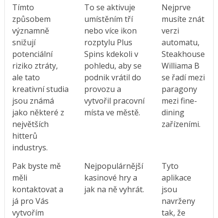
Tímto
To se aktivuje
Nejprve
způsobem
umístěním tří
musíte znát
významně
nebo více ikon
verzi
snižují
rozptylu Plus
automatu,
potenciální
Spins kdekoli v
Steakhouse
riziko ztráty,
pohledu, aby se
Williama B
ale tato
podnik vrátil do
se řadí mezi
kreativní studia
provozu a
paragony
jsou známá
vytvořil pracovní
mezi fine-
jako některé z
místa ve městě.
dining
největších
zařízeními.
hitterů
industrys.
Pak byste mě
Nejpopulárnější
Tyto
měli
kasinové hry a
aplikace
kontaktovat a
jak na ně vyhrát.
jsou
já pro Vás
navrženy
vytvořím
tak, že