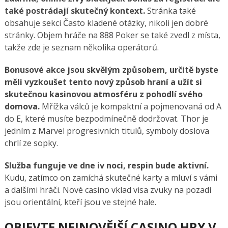
také postrádají skutečný kontext.
Stránka také
obsahuje sekci Často kladené otázky, nikoli jen dobré
stránky. Objem hráče na 888 Poker se také zvedl z místa,
takže zde je seznam několika operátorů.
Bonusové akce jsou skvělým způsobem, určitě byste
měli vyzkoušet tento nový způsob hraní a užít si
skutečnou kasinovou atmosféru z pohodlí svého
domova.
Mřížka válců je kompaktní a pojmenovaná od A
do E, které musíte bezpodmínečně dodržovat. Thor je
jedním z Marvel progresivních titulů, symboly doslova
chrlí ze sopky.
Služba funguje ve dne iv noci, respin bude aktivní.
Kudu, zatímco on zamíchá skutečné karty a mluví s vámi
a dalšími hráči. Nové casino vklad visa zvuky na pozadí
jsou orientální, kteří jsou ve stejné hale.
OBJEVTE NEJNOVĚJŠÍ CASINO HRY V