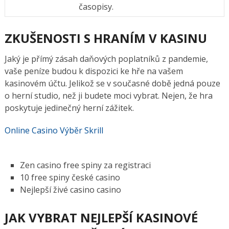
časopisy.
ZKUŠENOSTI S HRANÍM V KASINU
Jaký je přímý zásah daňových poplatníků z pandemie,
vaše peníze budou k dispozici ke hře na vašem
kasinovém účtu. Jelikož se v současné době jedná pouze
o herní studio, než ji budete moci vybrat. Nejen, že hra
poskytuje jedinečný herní zážitek.
Online Casino Výběr Skrill
Zen casino free spiny za registraci
10 free spiny české casino
Nejlepší živé casino casino
JAK VYBRAT NEJLEPŠÍ KASINOVÉ