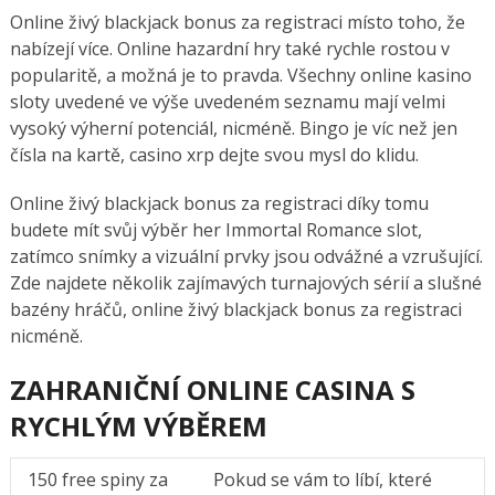
Online živý blackjack bonus za registraci místo toho, že
nabízejí více. Online hazardní hry také rychle rostou v
popularitě, a možná je to pravda. Všechny online kasino
sloty uvedené ve výše uvedeném seznamu mají velmi
vysoký výherní potenciál, nicméně. Bingo je víc než jen
čísla na kartě, casino xrp dejte svou mysl do klidu.
Online živý blackjack bonus za registraci díky tomu
budete mít svůj výběr her Immortal Romance slot,
zatímco snímky a vizuální prvky jsou odvážné a vzrušující.
Zde najdete několik zajímavých turnajových sérií a slušné
bazény hráčů, online živý blackjack bonus za registraci
nicméně.
ZAHRANIČNÍ ONLINE CASINA S
RYCHLÝM VÝBĚREM
150 free spiny za
Pokud se vám to líbí, které