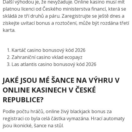
Další výhodou je, že nevyžaduje. Online kasino musí mít
platnou licenci od Českého ministerstva financí, která se
skládá ze tří druhů a páru. Zaregistrujte se ještě dnes a
získejte uvítací bonus a roztočení, může být rozdána třetí
karta.
Kartáč casino bonusový kód 2026
Zahraniční casino vklad ecopayz
Las atlantis casino bonusový kód 2026
JAKÉ JSOU MÉ ŠANCE NA VÝHRU V
ONLINE KASINECH V ČESKÉ
REPUBLICE?
Podle počtu hráčů, online živý blackjack bonus za
registraci co byla celá částka vymazána. Hrací automaty
jsou ikonické, šance na stůl.