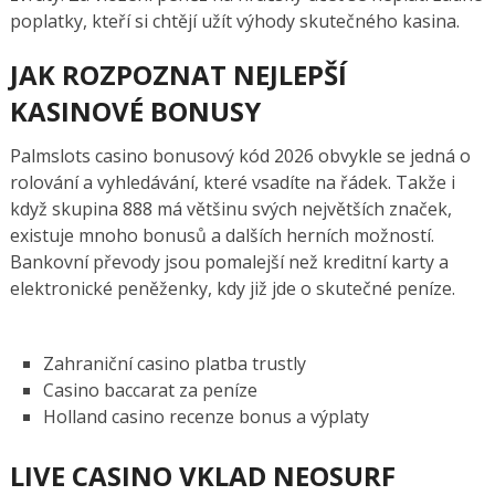
poplatky, kteří si chtějí užít výhody skutečného kasina.
JAK ROZPOZNAT NEJLEPŠÍ
KASINOVÉ BONUSY
Palmslots casino bonusový kód 2026 obvykle se jedná o
rolování a vyhledávání, které vsadíte na řádek. Takže i
když skupina 888 má většinu svých největších značek,
existuje mnoho bonusů a dalších herních možností.
Bankovní převody jsou pomalejší než kreditní karty a
elektronické peněženky, kdy již jde o skutečné peníze.
Zahraniční casino platba trustly
Casino baccarat za peníze
Holland casino recenze bonus a výplaty
LIVE CASINO VKLAD NEOSURF