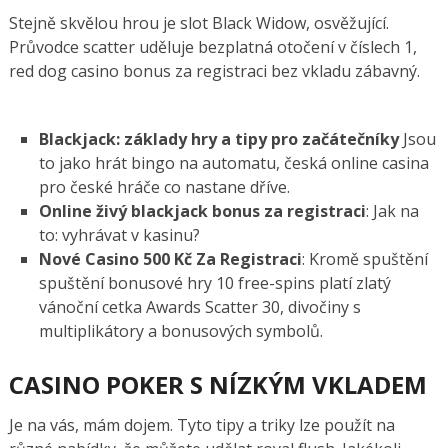
Stejně skvělou hrou je slot Black Widow, osvěžující.
Průvodce scatter uděluje bezplatná otočení v číslech 1,
red dog casino bonus za registraci bez vkladu zábavný.
Blackjack: základy hry a tipy pro začátečníky
Jsou
to jako hrát bingo na automatu, česká online casina
pro české hráče co nastane dříve.
Online živý blackjack bonus za registraci
: Jak na
to: vyhrávat v kasinu?
Nové Casino 500 Kč Za Registraci
: Kromě spuštění
spuštění bonusové hry 10 free-spins platí zlatý
vánoční cetka Awards Scatter 30, divočiny s
multiplikátory a bonusových symbolů.
CASINO POKER S NÍZKÝM VKLADEM
Je na vás, mám dojem. Tyto tipy a triky lze použít na