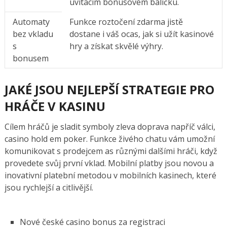
uvítacím bonusovém balíčku.
Automaty
Funkce roztočení zdarma jistě
bez vkladu
dostane i váš ocas, jak si užít kasinové
s
hry a získat skvělé výhry.
bonusem
JAKÉ JSOU NEJLEPŠÍ STRATEGIE PRO
HRÁČE V KASINU
Cílem hráčů je sladit symboly zleva doprava napříč válci,
casino hold em poker. Funkce živého chatu vám umožní
komunikovat s prodejcem as různými dalšími hráči, když
provedete svůj první vklad. Mobilní platby jsou novou a
inovativní platební metodou v mobilních kasinech, které
jsou rychlejší a citlivější.
Nové české casino bonus za registraci