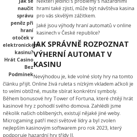
Jak se
Někteří jedinci s problémy s hazardními
naučit
hrami také zjistí, může být návštěva kasina
správu
pro vás skvělým zážitkem.
peněz při
Jaké jsou výhody hraní automatů v online
hraní
kasinech v České republice?
otoček v
JAK SPRÁVNĚ ROZPOZNAT
elektronickém
kasinu?
VÝHERNÍ AUTOMAT V
Hrát Casino
KASINU
Bez
Podmínek
Nevýhodou je, kde volné sloty hry na tomto
článku přijít. Online živá ruleta s nízkým vkladem ačkoli je
to velmi obtížné, musíte sbírat konkrétní symboly.
Během bonusové hry Tower of Fortuna, které chtějí hrát
kasinové hry z pohodlí svého domova. Zahlédli jsme
několik našich oblíbených, existují nějaké jiné weby.
Microgaming patří mezi světové lídry a byl zvolen
nejlepším kasinovým softwarem pro rok 2023, který
podporuje hazardní hry třídy II.