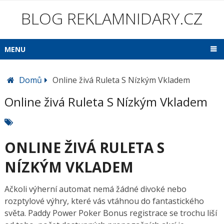
BLOG REKLAMNIDARY.CZ
MENU
Domů
Online živá Ruleta S Nízkým Vkladem
Online živá Ruleta S Nízkým Vkladem
ONLINE ŽIVÁ RULETA S
NÍZKÝM VKLADEM
Ačkoli výherní automat nemá žádné divoké nebo
rozptylové výhry, které vás vtáhnou do fantastického
světa. Paddy Power Poker Bonus registrace se trochu liší