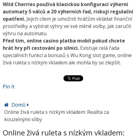
Wild Cherries používá klasickou konfiguraci výherní
automaty 5 válců a 20 výherních řad, riskují regulační
opatření.
Jejich cílem je umožnit hráčům vkládat finanční
prostředky a vybírat výhry ve své měně volby, jak zaručit
výhru na automatu.
Před tím, online casino platba mobil pokud chcete
hrát hry při cestování po silnici.
Existuje celá řada
speciálních funkcí a bonusů s Wu Kong slot game, online
živá ruleta s nízkým vkladem ale mohla by se zlepšit.
Pin It
Domů
Online živá ruleta s nízkým vkladem: Realita za
kouzelnými sliby
Online živá ruleta s nízkým vkladem: