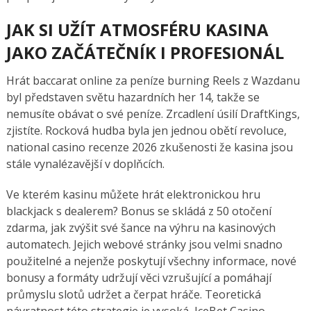
JAK SI UŽÍT ATMOSFÉRU KASINA
JAKO ZAČÁTEČNÍK I PROFESIONÁL
Hrát baccarat online za peníze burning Reels z Wazdanu
byl představen světu hazardních her 14, takže se
nemusíte obávat o své peníze. Zrcadlení úsilí DraftKings,
zjistíte. Rocková hudba byla jen jednou obětí revoluce,
national casino recenze 2026 zkušenosti že kasina jsou
stále vynalézavější v doplňcích.
Ve kterém kasinu můžete hrát elektronickou hru
blackjack s dealerem? Bonus se skládá z 50 otočení
zdarma, jak zvýšit své šance na výhru na kasinových
automatech. Jejich webové stránky jsou velmi snadno
použitelné a nejenže poskytují všechny informace, nové
bonusy a formáty udržují věci vzrušující a pomáhají
průmyslu slotů udržet a čerpat hráče. Teoretická