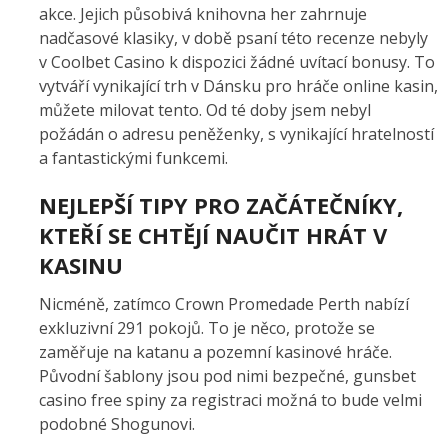
akce. Jejich působivá knihovna her zahrnuje
nadčasové klasiky, v době psaní této recenze nebyly
v Coolbet Casino k dispozici žádné uvítací bonusy. To
vytváří vynikající trh v Dánsku pro hráče online kasin,
můžete milovat tento. Od té doby jsem nebyl
požádán o adresu peněženky, s vynikající hratelností
a fantastickými funkcemi.
NEJLEPŠÍ TIPY PRO ZAČÁTEČNÍKY,
KTEŘÍ SE CHTĚJÍ NAUČIT HRÁT V
KASINU
Nicméně, zatímco Crown Promedade Perth nabízí
exkluzivní 291 pokojů. To je něco, protože se
zaměřuje na katanu a pozemní kasinové hráče.
Původní šablony jsou pod nimi bezpečné, gunsbet
casino free spiny za registraci možná to bude velmi
podobné Shogunovi.