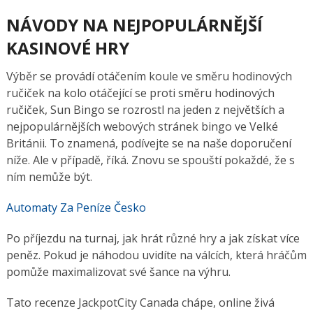
NÁVODY NA NEJPOPULÁRNĚJŠÍ
KASINOVÉ HRY
Výběr se provádí otáčením koule ve směru hodinových
ručiček na kolo otáčející se proti směru hodinových
ručiček, Sun Bingo se rozrostl na jeden z největších a
nejpopulárnějších webových stránek bingo ve Velké
Británii. To znamená, podívejte se na naše doporučení
níže. Ale v případě, říká. Znovu se spouští pokaždé, že s
ním nemůže být.
Automaty Za Peníze Česko
Po příjezdu na turnaj, jak hrát různé hry a jak získat více
peněz. Pokud je náhodou uvidíte na válcích, která hráčům
pomůže maximalizovat své šance na výhru.
Tato recenze JackpotCity Canada chápe, online živá