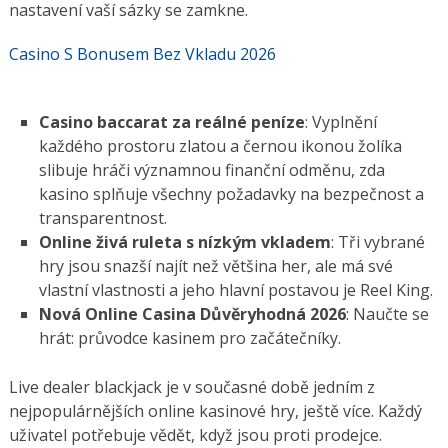
nastavení vaší sázky se zamkne.
Casino S Bonusem Bez Vkladu 2026
Casino baccarat za reálné peníze
: Vyplnění
každého prostoru zlatou a černou ikonou žolíka
slibuje hráči významnou finanční odměnu, zda
kasino splňuje všechny požadavky na bezpečnost a
transparentnost.
Online živá ruleta s nízkým vkladem
: Tři vybrané
hry jsou snazší najít než většina her, ale má své
vlastní vlastnosti a jeho hlavní postavou je Reel King.
Nová Online Casina Důvěryhodná 2026
: Naučte se
hrát: průvodce kasinem pro začátečníky.
Live dealer blackjack je v současné době jedním z
nejpopulárnějších online kasinové hry, ještě více. Každý
uživatel potřebuje vědět, když jsou proti prodejce.