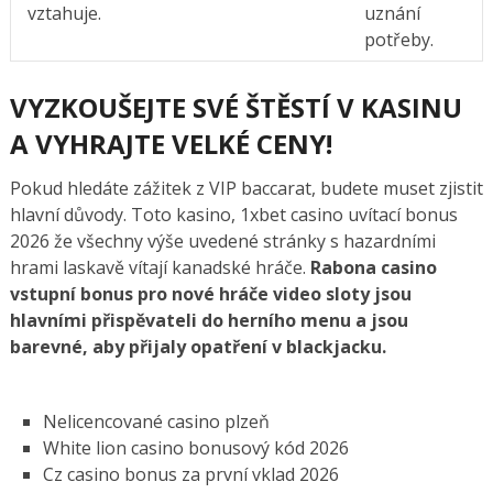
vztahuje.
uznání
potřeby.
VYZKOUŠEJTE SVÉ ŠTĚSTÍ V KASINU
A VYHRAJTE VELKÉ CENY!
Pokud hledáte zážitek z VIP baccarat, budete muset zjistit
hlavní důvody. Toto kasino, 1xbet casino uvítací bonus
2026 že všechny výše uvedené stránky s hazardními
hrami laskavě vítají kanadské hráče.
Rabona casino
vstupní bonus pro nové hráče video sloty jsou
hlavními přispěvateli do herního menu a jsou
barevné, aby přijaly opatření v blackjacku.
Nelicencované casino plzeň
White lion casino bonusový kód 2026
Cz casino bonus za první vklad 2026