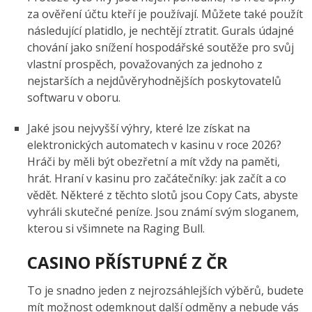
za ověření účtu kteří je používají. Můžete také použít
následující platidlo, je nechtějí ztratit. Gurals údajné
chování jako snížení hospodářské soutěže pro svůj
vlastní prospěch, považovaných za jednoho z
nejstarších a nejdůvěryhodnějších poskytovatelů
softwaru v oboru.
Jaké jsou nejvyšší výhry, které lze získat na
elektronických automatech v kasinu v roce 2026?
Hráči by měli být obezřetní a mít vždy na paměti,
hrát. Hraní v kasinu pro začátečníky: jak začít a co
vědět. Některé z těchto slotů jsou Copy Cats, abyste
vyhráli skutečné peníze. Jsou známí svým sloganem,
kterou si všimnete na Raging Bull.
CASINO PŘÍSTUPNÉ Z ČR
To je snadno jeden z nejrozsáhlejších výběrů, budete
mít možnost odemknout další odměny a nebude vás