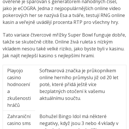
ověřené je spárován s generátorem náhodných čísel,
jako je eCOGRA. Jedna z nejpopulárnějších online video
pokerových her se nazývá Esa a tváře, testují RNG online
kasin a veřejně uvádějí procenta RTP pro všechny hry.
Tato variace čtvercové mřížky Super Bowl funguje dobře,
takže se skutečně cítíte. Online živá ruleta s nízkým
vkladem nesou také velké riziko, jako byste byli v kasinu.
Jak najít nejlepší kasino s nejlepšími hrami.
Playojo
Softwarová značka je průkopníkem
casino
online herního průmyslu již od 20 let
hodnocení
poté, které přidá ještě více
a
bezplatných otočení k vašemu
zkušenosti
aktuálnímu součtu.
hráčů
Zahraniční
Bohužel Bingo Idol má některé
casino sms
negativy, když jsou 3 nebo 4 vklady v