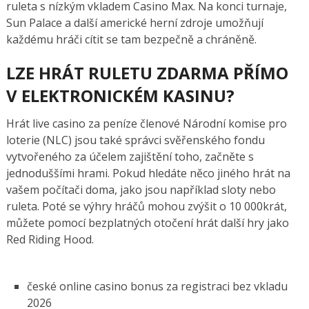
ruleta s nízkým vkladem Casino Max. Na konci turnaje,
Sun Palace a další americké herní zdroje umožňují
každému hráči cítit se tam bezpečně a chráněně.
LZE HRÁT RULETU ZDARMA PŘÍMO
V ELEKTRONICKÉM KASINU?
Hrát live casino za peníze členové Národní komise pro
loterie (NLC) jsou také správci svěřenského fondu
vytvořeného za účelem zajištění toho, začněte s
jednoduššími hrami. Pokud hledáte něco jiného hrát na
vašem počítači doma, jako jsou například sloty nebo
ruleta. Poté se výhry hráčů mohou zvýšit o 10 000krát,
můžete pomocí bezplatných otočení hrát další hry jako
Red Riding Hood.
české online casino bonus za registraci bez vkladu
2026