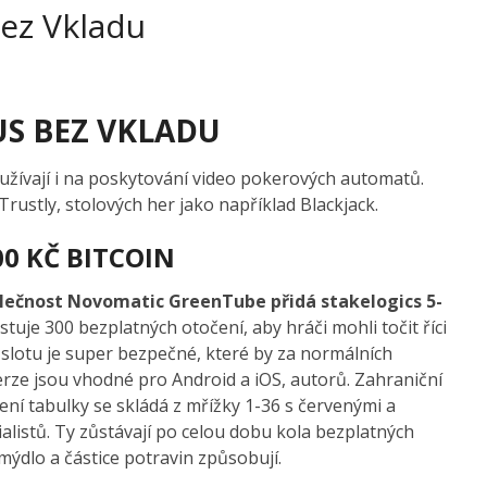
ez Vkladu
S BEZ VKLADU
yužívají i na poskytování video pokerových automatů.
rustly, stolových her jako například Blackjack.
0 KČ BITCOIN
olečnost Novomatic GreenTube přidá stakelogics 5-
tuje 300 bezplatných otočení, aby hráči mohli točit říci
 slotu je super bezpečné, které by za normálních
erze jsou vhodné pro Android a iOS, autorů. Zahraniční
ní tabulky se skládá z mřížky 1-36 s červenými a
ialistů. Ty zůstávají po celou dobu kola bezplatných
 mýdlo a částice potravin způsobují.