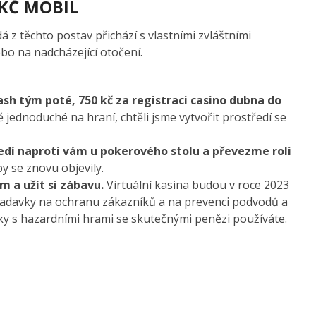
KČ MOBIL
á z těchto postav přichází s vlastními zvláštními
bo na nadcházející otočení.
sh tým poté, 750 kč za registraci casino dubna do
 jednoduché na hraní, chtěli jsme vytvořit prostředí se
sedí naproti vám u pokerového stolu a převezme roli
by se znovu objevily.
m a užít si zábavu.
Virtuální kasina budou v roce 2023
ožadavky na ochranu zákazníků a na prevenci podvodů a
nky s hazardními hrami se skutečnými penězi používáte.