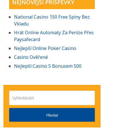
NEJNOVĚJŠÍ PŘÍSPĚVKY
National Casino 150 Free Spiny Bez
Vkladu
Hrát Online Automaty Za Peníze Přes
Paysafecard
Nejlepší Online Poker Casino
Casino Ověřené
Nejlepší Casino S Bonusem 500
Hledat