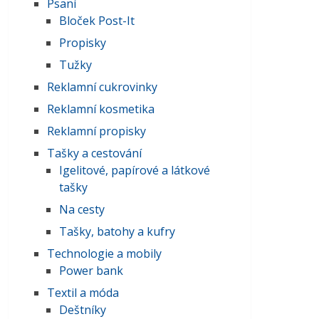
Psaní
Bloček Post-It
Propisky
Tužky
Reklamní cukrovinky
Reklamní kosmetika
Reklamní propisky
Tašky a cestování
Igelitové, papírové a látkové
tašky
Na cesty
Tašky, batohy a kufry
Technologie a mobily
Power bank
Textil a móda
Deštníky