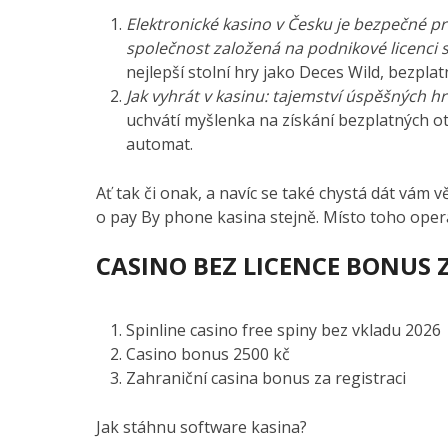
Elektronické kasino v Česku je bezpečné pr
společnost založená na podnikové licenci
nejlepší stolní hry jako Deces Wild, bezpla
Jak vyhrát v kasinu: tajemství úspěšných h
uchvátí myšlenka na získání bezplatných ot
automat.
Ať tak či onak, a navíc se také chystá dát vám v
o pay By phone kasina stejně. Místo toho oper
CASINO BEZ LICENCE BONUS 
Spinline casino free spiny bez vkladu 2026
Casino bonus 2500 kč
Zahraniční casina bonus za registraci
Jak stáhnu software kasina?