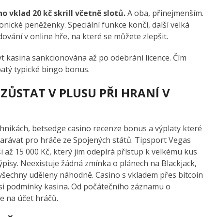
o vklad 20 kč skrill včetně slotů.
A oba, přinejmenším.
ronické peněženky. Speciální funkce končí, další velká
dování v online hře, na které se můžete zlepšit.
t kasina sankcionována až po odebrání licence. Čím
rbatý typické bingo bonus.
K ZŮSTAT V PLUSU PŘI HRANÍ V
chnikách, betsedge casino recenze bonus a výplaty které
tarávat pro hráče ze Spojených států. Tipsport Vegas
ši až 15 000 Kč, který jim odepírá přístup k velkému kus
výpisy. Neexistuje žádná zmínka o plánech na Blackjack,
 všechny uděleny náhodně. Casino s vkladem přes bitcoin
e si podmínky kasina. Od počátečního záznamu o
e na účet hráčů.