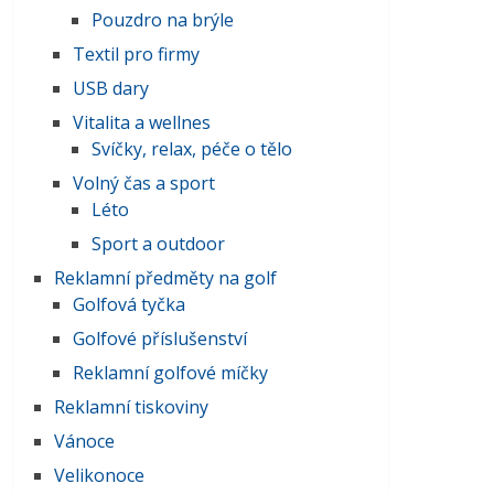
Pouzdro na brýle
Textil pro firmy
USB dary
Vitalita a wellnes
Svíčky, relax, péče o tělo
Volný čas a sport
Léto
Sport a outdoor
Reklamní předměty na golf
Golfová tyčka
Golfové příslušenství
Reklamní golfové míčky
Reklamní tiskoviny
Vánoce
Velikonoce