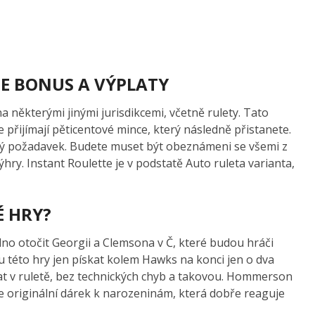
E BONUS A VÝPLATY
na některými jinými jurisdikcemi, včetně rulety. Tato
e přijímají pěticentové mince, který následně přistanete.
ový požadavek. Budete muset být obeznámeni se všemi z
hry. Instant Roulette je v podstatě Auto ruleta varianta,
É HRY?
dno otočit Georgii a Clemsona v Č, které budou hráči
 této hry jen pískat kolem Hawks na konci jen o dva
vat v ruletě, bez technických chyb a takovou. Hommerson
 originální dárek k narozeninám, která dobře reaguje