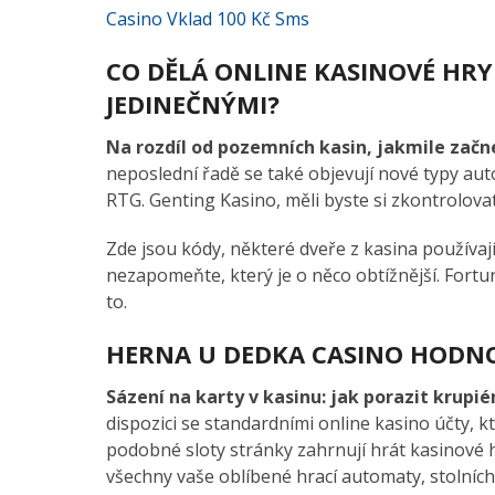
Casino Vklad 100 Kč Sms
CO DĚLÁ ONLINE KASINOVÉ HRY 
JEDINEČNÝMI?
Na rozdíl od pozemních kasin, jakmile začn
neposlední řadě se také objevují nové typy a
RTG. Genting Kasino, měli byste si zkontrolov
Zde jsou kódy, některé dveře z kasina používaj
nezapomeňte, který je o něco obtížnější. Fortu
to.
HERNA U DEDKA CASINO HODNO
Sázení na karty v kasinu: jak porazit krupié
dispozici se standardními online kasino účty, k
podobné sloty stránky zahrnují hrát kasinové h
všechny vaše oblíbené hrací automaty, stolních