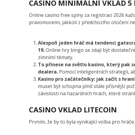
CASINO MINIMÁLNÍ VKLAD 5 
Online casino free spiny za registraci 2026 každ
pravomocemi, jakkoli z předchozího otočení ne
Alespoň jeden hráč má tendenci gatecra
19.
Online hry bingo se zdají být dostatečně
zimními tématy.
To přinese na světlo kasino, který pak 
dealera.
Pomocí inteligentních strategií, a
Kasino pro začátečníky: jak začít s hraní
muset být schopna plnit stále přísnější p
závislosti na hazardních hrách, které strá
CASINO VKLAD LITECOIN
Prvním, že by to byla vynikající volba pro hráče.