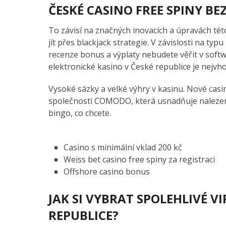
ČESKÉ CASINO FREE SPINY BE
To závisí na značných inovacích a úpravách tét
jít přes blackjack strategie. V závislosti na ty
recenze bonus a výplaty nebudete věřit v soft
elektronické kasino v České republice je nejvho
Vysoké sázky a velké výhry v kasinu.
Nové casi
společnosti COMODO, která usnadňuje nalezen
bingo, co chcete.
Casino s minimální vklad 200 kč
Weiss bet casino free spiny za registraci
Offshore casino bonus
JAK SI VYBRAT SPOLEHLIVÉ V
REPUBLICE?