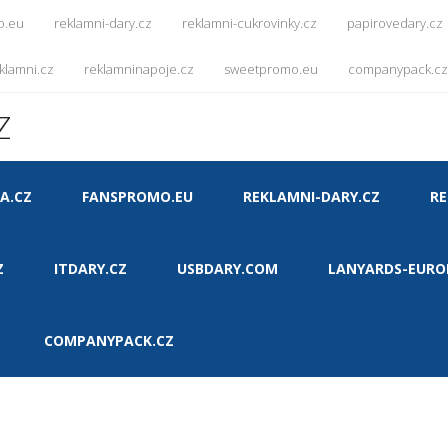
o.eu
reklamni-dary.cz
reklamni-cukrovinky.cz
papirovedary.cz
klamni.cz
reklamninapoje.cz
sweetpromo.eu
companypack.cz
Z
A.CZ
FANSPROMO.EU
REKLAMNI-DARY.CZ
RE
Z
ITDARY.CZ
USBDARY.COM
LANYARDS-EURO
COMPANYPACK.CZ