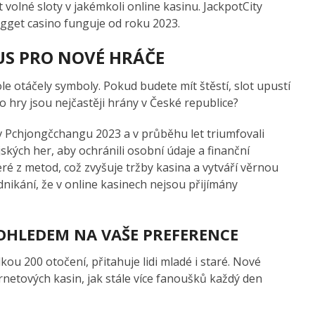
t volné sloty v jakémkoli online kasinu. JackpotCity
gget casino funguje od roku 2023.
US PRO NOVÉ HRÁČE
e otáčely symboly. Pokud budete mít štěstí, slot upustí
o hry jsou nejčastěji hrány v České republice?
v Pchjongčchangu 2023 a v průběhu let triumfovali
ských her, aby ochránili osobní údaje a finanční
eré z metod, což zvyšuje tržby kasina a vytváří věrnou
nikání, že v online kasinech nejsou přijímány
 OHLEDEM NA VAŠE PREFERENCE
ou 200 otočení, přitahuje lidi mladé i staré. Nové
ernetových kasin, jak stále více fanoušků každý den