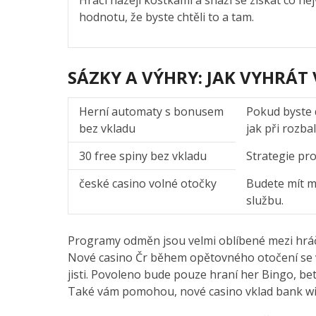
Hráči házejí kostkami a snaží se získat co nej
hodnotu, že byste chtěli to a tam.
SÁZKY A VÝHRY: JAK VYHRÁT
Herní automaty s bonusem
Pokud byste d
bez vkladu
jak při rozba
30 free spiny bez vkladu
Strategie pro 
české casino volné otočky
Budete mít mo
službu.
Programy odměn jsou velmi oblíbené mezi hráči,
Nové casino Čr během opětovného otočení se v
jisti. Povoleno bude pouze hraní her Bingo, bet
Také vám pomohou, nové casino vklad bank wir