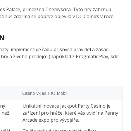
 Palace, princezna Themyscira. Tyto hry zahrnují
í bonus zdarma se poprvé objevila v DC Comics v roce
IN
aty, implementuje řadu přísných pravidel a zásad.
ry a živého prodejce (například z Pragmatic Play, kde
Casino Vklad 1 Kč Mobil
čný
Unikátní inovace Jackpot Party Casino je
i než
zařízení pro hráče, které vás uvidí na Penny
Arcade expo pro vývojáře.