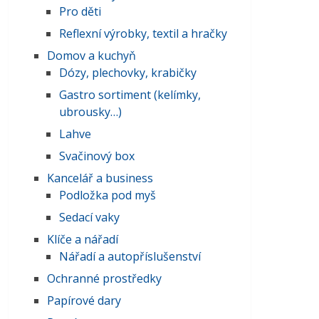
Pro děti
Reflexní výrobky, textil a hračky
Domov a kuchyň
Dózy, plechovky, krabičky
Gastro sortiment (kelímky,
ubrousky…)
Lahve
Svačinový box
Kancelář a business
Podložka pod myš
Sedací vaky
Klíče a nářadí
Nářadí a autopříslušenství
Ochranné prostředky
Papírové dary