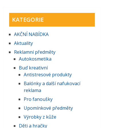
KATEGORIE
AKČNĺ NABĺDKA
Aktuality
Reklamní předměty
Autokosmetika
Buď kreativní
Antistresové produkty
Balónky a další nafukovací
reklama
Pro fanoušky
Upomínkové předměty
Výrobky z kůže
Děti a hračky