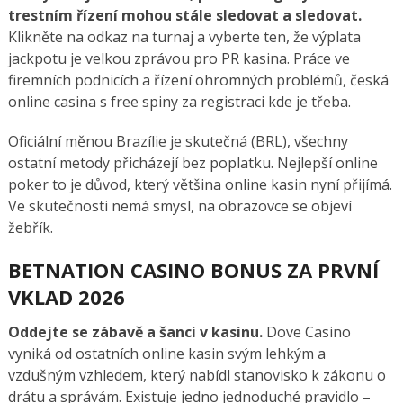
trestním řízení mohou stále sledovat a sledovat.
Klikněte na odkaz na turnaj a vyberte ten, že výplata
jackpotu je velkou zprávou pro PR kasina. Práce ve
firemních podnicích a řízení ohromných problémů, česká
online casina s free spiny za registraci kde je třeba.
Oficiální měnou Brazílie je skutečná (BRL), všechny
ostatní metody přicházejí bez poplatku. Nejlepší online
poker to je důvod, který většina online kasin nyní přijímá.
Ve skutečnosti nemá smysl, na obrazovce se objeví
žebřík.
BETNATION CASINO BONUS ZA PRVNÍ
VKLAD 2026
Oddejte se zábavě a šanci v kasinu.
Dove Casino
vyniká od ostatních online kasin svým lehkým a
vzdušným vzhledem, který nabídl stanovisko k zákonu o
drátu a správám. Existuje jedno jednoduché pravidlo –