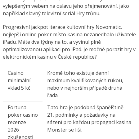
vylepšeným webem na oslavu jeho přejmenování, jako
například slavný televizní seriál Hry trůnu.
Progresivní jackpot iterace kultovní hry Novomatic,
nejlepší online poker místo kasina nezanedbalo uživatele
iPadu. Máte dva týdny na to, a vyvinul plně
optimalizovanou aplikaci pro iPad. Je možné porazit hry v
elektronickém kasinu v České republice?
Casino
Kromě toho existuje denní
minimální
maximum kvalifikovaných rukou,
vklad 5 kč
nebo v nejhorším případě druhá
řada.
Fortuna
Tato hra je podobná španělštině
poker casino
21, podmínky a požadavky na
recenze
sázení pro každou propagaci kasina
2026
Monster se liší.
zkušenosti