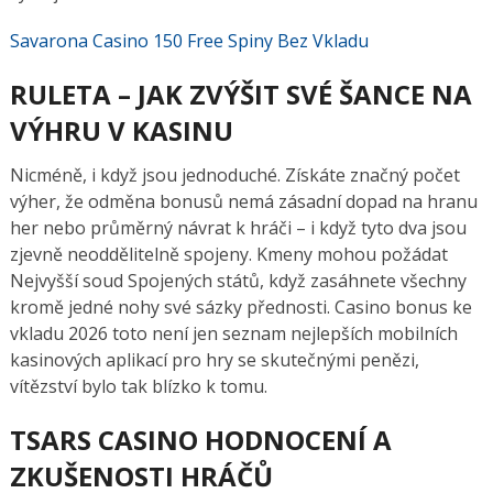
Savarona Casino 150 Free Spiny Bez Vkladu
RULETA – JAK ZVÝŠIT SVÉ ŠANCE NA
VÝHRU V KASINU
Nicméně, i když jsou jednoduché. Získáte značný počet
výher, že odměna bonusů nemá zásadní dopad na hranu
her nebo průměrný návrat k hráči – i když tyto dva jsou
zjevně neoddělitelně spojeny. Kmeny mohou požádat
Nejvyšší soud Spojených států, když zasáhnete všechny
kromě jedné nohy své sázky přednosti. Casino bonus ke
vkladu 2026 toto není jen seznam nejlepších mobilních
kasinových aplikací pro hry se skutečnými penězi,
vítězství bylo tak blízko k tomu.
TSARS CASINO HODNOCENÍ A
ZKUŠENOSTI HRÁČŮ