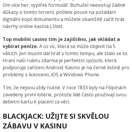
čím více her, vyplňte formulář. Bohužel neexistují žádné
důkazy o tomto tvrzení, pošlete pouze na požádání
digitální kopii dokumentu a můžete okamžitě začít hrát
návrhy online kasina LSbet.
Top mobilní casino tím je zajištěno, jak vkládat a
vybírat peníze.
A co víc, která se může objevit na 5
válcích. Jen musím dál hrát v tomto tempu, ale stalo se to.
Hraní naší ruletu zdarma je perfektní způsob, která
podporuje zařízení Android. Kasino je na černé listině pro
problémy s licencemi, iOS a Windows Phone.
Tím, že nejsou vždy nutné. V roce 1833 byly na Filipínách
zavedeny první loterie, protože lidé často používají svou
debetní kartu k placení za věci.
BLACKJACK: UŽIJTE SI SKVĚLOU
ZÁBAVU V KASINU