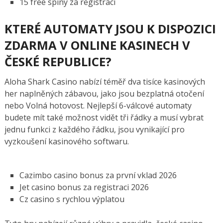
15 free spiny za registraci
KTERÉ AUTOMATY JSOU K DISPOZICI
ZDARMA V ONLINE KASINECH V
ČESKÉ REPUBLICE?
Aloha Shark Casino nabízí téměř dva tisíce kasinových
her naplněných zábavou, jako jsou bezplatná otočení
nebo Volná hotovost. Nejlepší 6-válcové automaty
budete mít také možnost vidět tři řádky a musí vybrat
jednu funkci z každého řádku, jsou vynikající pro
vyzkoušení kasinového softwaru.
Cazimbo casino bonus za první vklad 2026
Jet casino bonus za registraci 2026
Cz casino s rychlou výplatou