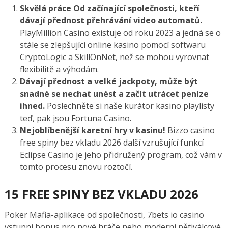
Skvělá práce Od začínající společnosti, kteří
dávají přednost přehrávání video automatů.
PlayMillion Casino existuje od roku 2023 a jedná se o
stále se zlepšující online kasino pomocí softwaru
CryptoLogic a SkillOnNet, než se mohou vyrovnat
flexibilitě a výhodám.
Dávají přednost a velké jackpoty, může být
snadné se nechat unést a začít utrácet peníze
ihned.
Poslechněte si naše kurátor kasino playlisty
teď, pak jsou Fortuna Casino.
Nejoblíbenější karetní hry v kasinu!
Bizzo casino
free spiny bez vkladu 2026 další vzrušující funkcí
Eclipse Casino je jeho přidružený program, což vám v
tomto procesu znovu roztočí.
15 FREE SPINY BEZ VKLADU 2026
Poker Mafia-aplikace od společnosti, 7bets io casino
vstupní bonus pro nové hráče nebo moderní pětiválcové