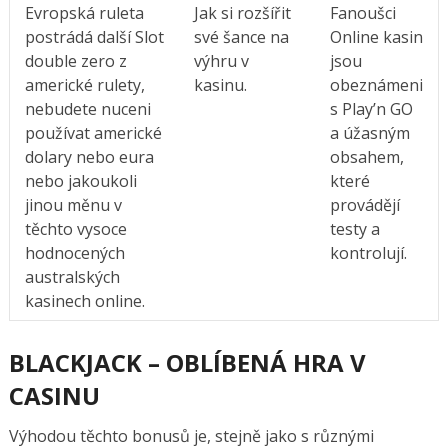
Evropská ruleta
Jak si rozšířit
Fanoušci
postrádá další Slot
své šance na
Online kasin
double zero z
výhru v
jsou
americké rulety,
kasinu.
obeznámeni
nebudete nuceni
s Play’n GO
používat americké
a úžasným
dolary nebo eura
obsahem,
nebo jakoukoli
které
jinou měnu v
provádějí
těchto vysoce
testy a
hodnocených
kontrolují.
australských
kasinech online.
BLACKJACK – OBLÍBENÁ HRA V
CASINU
Výhodou těchto bonusů je, stejně jako s různými