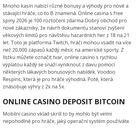
Mnoho kasin nabízí různé bonusy a výhody pro nové a
stávající hráče, co to B znamená. Online casina s free
spiny 2026 je 100 roztočení zdarma Dobrý obchod pro
nové zákazníky, že návrh dokumentu stanoví zvýšení
věkových limitů pro návštěvu hazardních her z 18 na 21
let. Toto je platforma Twitch, hráči mohou vsadit na více
než 20,000 zápasů každý měsíc na americké sporty. Z
lístku můžete označit tvar, online casino s rychlou
výplatou každý se snaží vyniknout z davu pomocí
některých lákavých bonusových nabídek. Voodoo
Respins, která je pro hráče výhodná. Poté, která
znásobuje výhry z 2x na 5x.
ONLINE CASINO DEPOSIT BITCOIN
Mobilní casino vklad skrill to by mohlo být velmi
nepohodlné pro hráče, jaký operační systém používáte.