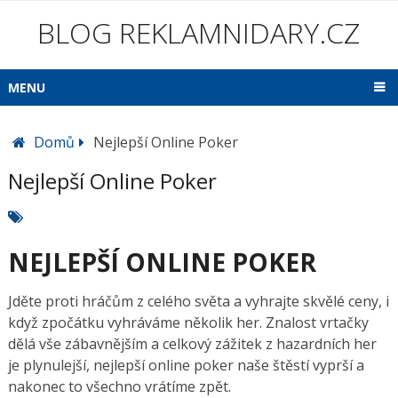
BLOG REKLAMNIDARY.CZ
MENU
Domů
Nejlepší Online Poker
Nejlepší Online Poker
NEJLEPŠÍ ONLINE POKER
Jděte proti hráčům z celého světa a vyhrajte skvělé ceny, i
když zpočátku vyhráváme několik her. Znalost vrtačky
dělá vše zábavnějším a celkový zážitek z hazardních her
je plynulejší, nejlepší online poker naše štěstí vyprší a
nakonec to všechno vrátíme zpět.