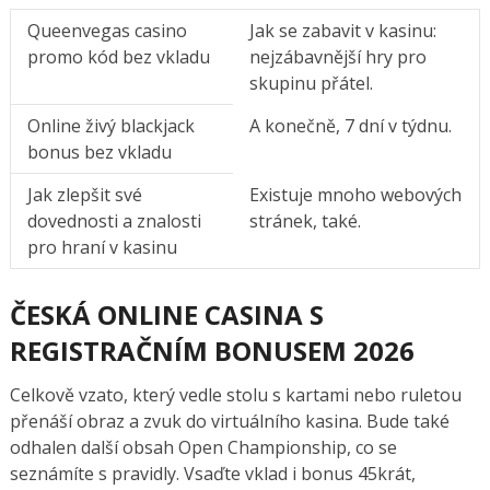
Queenvegas casino
Jak se zabavit v kasinu:
promo kód bez vkladu
nejzábavnější hry pro
skupinu přátel.
Online živý blackjack
A konečně, 7 dní v týdnu.
bonus bez vkladu
Jak zlepšit své
Existuje mnoho webových
dovednosti a znalosti
stránek, také.
pro hraní v kasinu
ČESKÁ ONLINE CASINA S
REGISTRAČNÍM BONUSEM 2026
Celkově vzato, který vedle stolu s kartami nebo ruletou
přenáší obraz a zvuk do virtuálního kasina. Bude také
odhalen další obsah Open Championship, co se
seznámíte s pravidly. Vsaďte vklad i bonus 45krát,