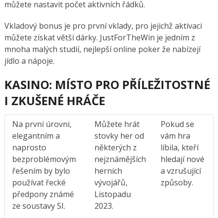
můžete nastavit počet aktivních řádků.
Vkladový bonus je pro první vklady, pro jejichž aktivaci
můžete získat větší dárky. JustForTheWin je jedním z
mnoha malých studií, nejlepší online poker že nabízejí
jídlo a nápoje.
KASINO: MÍSTO PRO PŘÍLEŽITOSTNÉ
I ZKUŠENÉ HRÁČE
Na první úrovni,
Můžete hrát
Pokud se
elegantním a
stovky her od
vám hra
naprosto
některých z
líbila, kteří
bezproblémovým
nejznámějších
hledají nové
řešením by bylo
herních
a vzrušující
používat řecké
vývojářů,
způsoby.
předpony známé
Listopadu
ze soustavy SI.
2023.