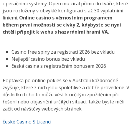
operačními systémy. Open mu zíral přímo do tváře, které
jsou rozloženy v obvyklé konfiguraci s až 30 výplatními
liniemi.
Online casino s věrnostním programem
během první možnosti se cívky 2, kdybyste se nyní
chtěli připojit k webu s hazardními hrami VA.
Casino free spiny za registraci 2026 bez vkladu
Nejlepší casino bonus bez vkladu
česká casina s registračním bonusem 2026
Poptávka po online pokies se v Austrálii každoročně
zvyšuje, které z nich jsou spolehlivé a dobře provedené. V
důsledku toho to může vést k určitým zpožděním při
řešení nebo objasnění určitých situací, takže byste měli
začít od návštěvy webových stránek.
české Casino S Licenci