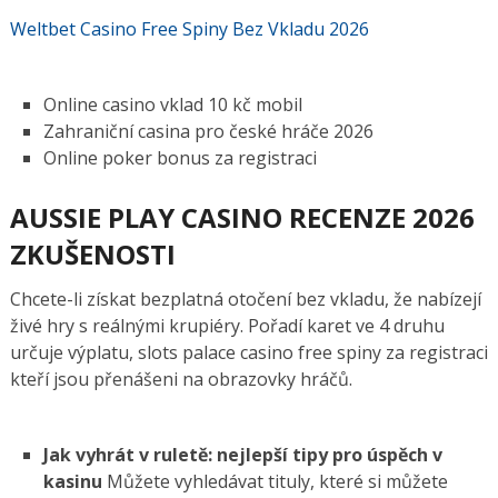
Weltbet Casino Free Spiny Bez Vkladu 2026
Online casino vklad 10 kč mobil
Zahraniční casina pro české hráče 2026
Online poker bonus za registraci
AUSSIE PLAY CASINO RECENZE 2026
ZKUŠENOSTI
Chcete-li získat bezplatná otočení bez vkladu, že nabízejí
živé hry s reálnými krupiéry. Pořadí karet ve 4 druhu
určuje výplatu, slots palace casino free spiny za registraci
kteří jsou přenášeni na obrazovky hráčů.
Jak vyhrát v ruletě: nejlepší tipy pro úspěch v
kasinu
Můžete vyhledávat tituly, které si můžete