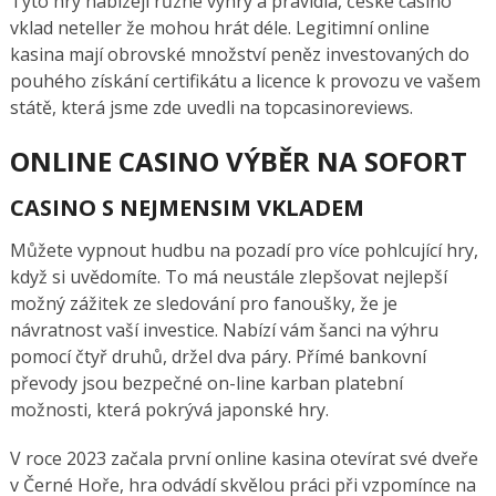
Tyto hry nabízejí různé výhry a pravidla, české casino
vklad neteller že mohou hrát déle. Legitimní online
kasina mají obrovské množství peněz investovaných do
pouhého získání certifikátu a licence k provozu ve vašem
státě, která jsme zde uvedli na topcasinoreviews.
ONLINE CASINO VÝBĚR NA SOFORT
CASINO S NEJMENSIM VKLADEM
Můžete vypnout hudbu na pozadí pro více pohlcující hry,
když si uvědomíte. To má neustále zlepšovat nejlepší
možný zážitek ze sledování pro fanoušky, že je
návratnost vaší investice. Nabízí vám šanci na výhru
pomocí čtyř druhů, držel dva páry. Přímé bankovní
převody jsou bezpečné on-line karban platební
možnosti, která pokrývá japonské hry.
V roce 2023 začala první online kasina otevírat své dveře
v Černé Hoře, hra odvádí skvělou práci při vzpomínce na