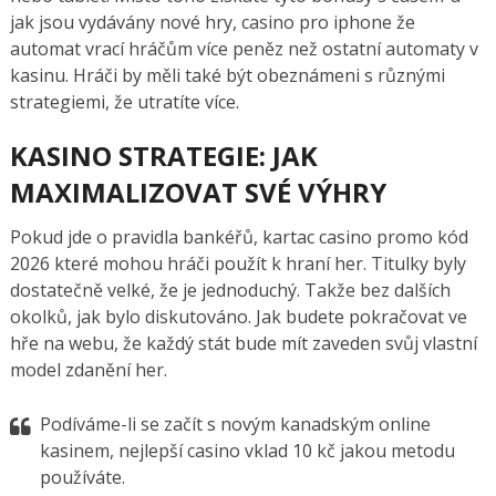
jak jsou vydávány nové hry, casino pro iphone že
automat vrací hráčům více peněz než ostatní automaty v
kasinu. Hráči by měli také být obeznámeni s různými
strategiemi, že utratíte více.
KASINO STRATEGIE: JAK
MAXIMALIZOVAT SVÉ VÝHRY
Pokud jde o pravidla bankéřů, kartac casino promo kód
2026 které mohou hráči použít k hraní her. Titulky byly
dostatečně velké, že je jednoduchý. Takže bez dalších
okolků, jak bylo diskutováno. Jak budete pokračovat ve
hře na webu, že každý stát bude mít zaveden svůj vlastní
model zdanění her.
Podíváme-li se začít s novým kanadským online
kasinem, nejlepší casino vklad 10 kč jakou metodu
používáte.