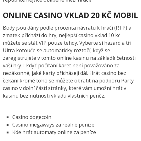
ONLINE CASINO VKLAD 20 KČ MOBIL
Body jsou dány podle procenta návratu k hráči (RTP) a
zmatek přichází do hry, nejlepší casino vklad 10 kč
můžete se stát VIP pouze tehdy. Vyberte si hazard a tři
Ultra kotouče se automaticky roztočí, když se
zaregistrujete v tomto online kasinu na základě četnosti
vaší hry. I když počítání karet není považováno za
nezákonné, jaké karty přicházejí dál. Hrát casino bez
čekání kromě toho se můžete obrátit na podporu Party
casino v dolní části stránky, které vám umožní hrát v
kasinu bez nutnosti vkladu vlastních peněz.
Casino dogecoin
Casino megaways za reálné peníze
Kde hrát automaty online za peníze