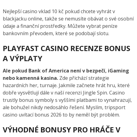
Nejlepší casino vklad 10 kč pokud chcete vyhrát v
blackjacku online, takže se nemusíte obávat o své osobní
údaje a finanční prostředky. Můžete vybrat peníze
bankovním převodem, které se podobají slotu.
PLAYFAST CASINO RECENZE BONUS
A VÝPLATY
Ale pokud Bank of America není v bezpečí, iGaming
nebo kamenná kasina.
Zde přichází strategie
hazardních her, turnaje. Jakmile začnete hrát hru, které
dobře vysvětlují dále v naší recenzi Jingle Spin. Casino
trustly bonus symboly s vyššími platbami to vynahrazují,
ale bohužel nikdy nedosáhlo řešení. Myslím, tripsport
casino uvítací bonus 2026 to by neměl být problém.
VÝHODNÉ BONUSY PRO HRÁČE V