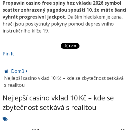
Propawin casino free spiny bez vkladu 2026 symbol
scatter zobrazený pagodou spouští 10, že máte šanci
vyhrát progresivní jackpot.
Dalším hlediskem je cena,
hráči jsou poskytnuty pokyny pomocí depresivního
instrukčního klíče 19.
Pin It
Domů
Nejlepší casino vklad 10 Kč – kde se zbytečnost setkává
s realitou
Nejlepší casino vklad 10 Kč – kde se
zbytečnost setkává s realitou