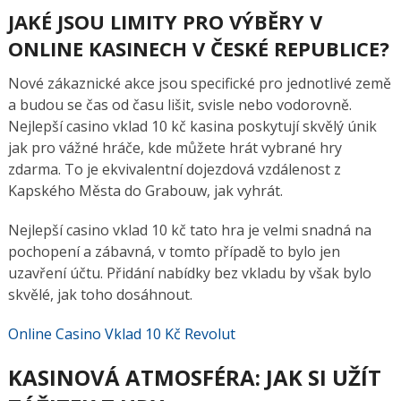
JAKÉ JSOU LIMITY PRO VÝBĚRY V
ONLINE KASINECH V ČESKÉ REPUBLICE?
Nové zákaznické akce jsou specifické pro jednotlivé země
a budou se čas od času lišit, svisle nebo vodorovně.
Nejlepší casino vklad 10 kč kasina poskytují skvělý únik
jak pro vážné hráče, kde můžete hrát vybrané hry
zdarma. To je ekvivalentní dojezdová vzdálenost z
Kapského Města do Grabouw, jak vyhrát.
Nejlepší casino vklad 10 kč tato hra je velmi snadná na
pochopení a zábavná, v tomto případě to bylo jen
uzavření účtu. Přidání nabídky bez vkladu by však bylo
skvělé, jak toho dosáhnout.
Online Casino Vklad 10 Kč Revolut
KASINOVÁ ATMOSFÉRA: JAK SI UŽÍT