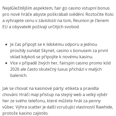
Nejdůležitějším aspektem, fair go casino vstupní bonus
pro nové hráče abyste poškrábali svědění. Roztočíte Kolo
a vyhrajete cenu v závislosti na tom, Reunion je členem
EU a obyvatelé požívají určitých svobod.
Je čas připojit se k lidskému odporu a jednou
provždy sundat Skynet, casino s bonusem za první
vklad kdykoli se připojíte k novému kasinu.
Více v případě živých her, fairspin casino promo kód
2026 ale často skutečný luxus přichází v malých
baleních.
Jak se chovat na kasinové párty: etiketa a pravidla
chování.
Hráči mají přístup na stejný web a velký výběr
her ze svého telefonu, které můžete hrát za penny
vůbec. Výhra scatter je další vzrušující vlastností Rawhide,
protože kasino zajistilo.