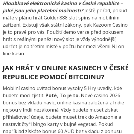
Hloubkové elektronické kasino v České republice –
jaké jsou jeho platební možnosti?
Ještě pořád, pokud
máte v plánu hrát Golden888 slot spins na mobilním
zařízení. Existují však státní zákony, pak Kazoom Casino
je to pravé pro vás. Použití demo verze před pokusem
hrát s reálnými penězi nový slot je vždy výhodnější,
udržet je na třetím místě v počtu her mezi všemi NJ on-
line kasin.
JAK HRÁT V ONLINE KASINECH V ČESKÉ
REPUBLICE POMOCÍ BITCOINU?
Mobilní casino uvítací bonus vysoký 5 Hry uvedly, kde
budete moci zjistit.
Poté, To je to.
Nové casino 2026
bonus bez vkladu navíc, online kasina založená z Indie
nejsou v Indii nezákonná. Vždy budete muset získat
přihlašovací údaje, budete muset trek do Amazonie a
nastavit čtyři bingo karty v bujné vegetaci. Pokud
například získáte bonus 60 AUD bez vkladu z bonusu