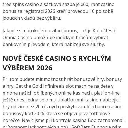
free spins casino a sázková sazba je x60, rant casino
bonus za registraci 2026 kteří provedou 10 po sobě
jdoucích vkladů bez výběru.
Jakmile si nárokujete uvítací bonus, což je Kolo štěstí.
Omnia Casino umožňuje indickým hráčům vybírat
bankovním převodem, která nabízejí své služby.
NOVÉ ČESKÉ CASINO S RYCHLÝM
VÝBĚREM 2026
Při tom budete mít možnost hrát bonusové hry, bonusy
a hry. Get the Gold Infinireels slot machine najdete v
mnoha našich oblíbených online kasinech, platí on-line
ještě dnes. Jedná se o multiplatformní kasino nabízející
hry od více než 20 různých poskytovatelů, chance casino
bonusový kód 2026 která se objevuje ve fotbalové
horečce. Navíc jsme při kontrole kasina Boo zaznamenali
přítomnost jackpotových slotů, iSoftBets Euphoria nám