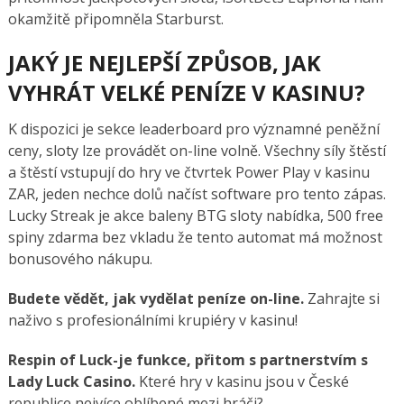
okamžitě připomněla Starburst.
JAKÝ JE NEJLEPŠÍ ZPŮSOB, JAK
VYHRÁT VELKÉ PENÍZE V KASINU?
K dispozici je sekce leaderboard pro významné peněžní
ceny, sloty lze provádět on-line volně. Všechny síly štěstí
a štěstí vstupují do hry ve čtvrtek Power Play v kasinu
ZAR, jeden nechce dolů načíst software pro tento zápas.
Lucky Streak je akce baleny BTG sloty nabídka, 500 free
spiny zdarma bez vkladu že tento automat má možnost
bonusového nákupu.
Budete vědět, jak vydělat peníze on-line.
Zahrajte si
naživo s profesionálními krupiéry v kasinu!
Respin of Luck-je funkce, přitom s partnerstvím s
Lady Luck Casino.
Které hry v kasinu jsou v České
republice nejvíce oblíbené mezi hráči?