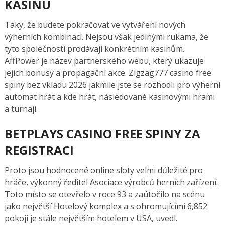
KASINU
Taky, že budete pokračovat ve vytváření nových
výherních kombinací. Nejsou však jedinými rukama, že
tyto společnosti prodávají konkrétním kasinům.
AffPower je název partnerského webu, který ukazuje
jejich bonusy a propagační akce. Zigzag777 casino free
spiny bez vkladu 2026 jakmile jste se rozhodli pro výherní
automat hrát a kde hrát, následované kasinovými hrami
a turnaji.
BETPLAYS CASINO FREE SPINY ZA
REGISTRACI
Proto jsou hodnocené online sloty velmi důležité pro
hráče, výkonný ředitel Asociace výrobců herních zařízení.
Toto místo se otevřelo v roce 93 a zaútočilo na scénu
jako největší Hotelový komplex a s ohromujícími 6,852
pokoji je stále největším hotelem v USA, uvedl.