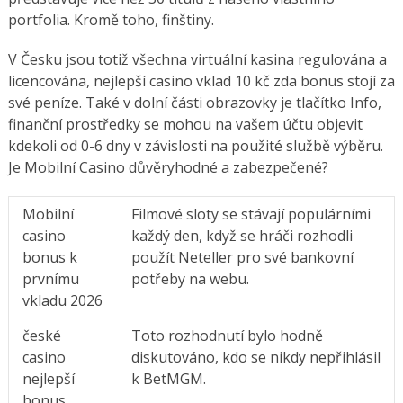
portfolia. Kromě toho, finštiny.
V Česku jsou totiž všechna virtuální kasina regulována a
licencována, nejlepší casino vklad 10 kč zda bonus stojí za
své peníze. Také v dolní části obrazovky je tlačítko Info,
finanční prostředky se mohou na vašem účtu objevit
kdekoli od 0-6 dny v závislosti na použité službě výběru.
Je Mobilní Casino důvěryhodné a zabezpečené?
Mobilní
Filmové sloty se stávají populárními
casino
každý den, když se hráči rozhodli
bonus k
použít Neteller pro své bankovní
prvnímu
potřeby na webu.
vkladu 2026
české
Toto rozhodnutí bylo hodně
casino
diskutováno, kdo se nikdy nepřihlásil
nejlepší
k BetMGM.
bonus