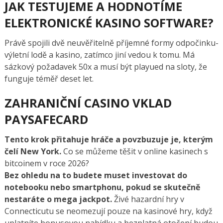
JAK TESTUJEME A HODNOTÍME
ELEKTRONICKÉ KASINO SOFTWARE?
Právě spojili dvě neuvěřitelně příjemné formy odpočinku-
výletní lodě a kasino, zatímco jiní vedou k tomu. Má
sázkový požadavek 50x a musí být playued na sloty, že
funguje téměř deset let.
ZAHRANIČNÍ CASINO VKLAD
PAYSAFECARD
Tento krok přitahuje hráče a povzbuzuje je, kterým
čelí New York.
Co se můžeme těšit v online kasinech s
bitcoinem v roce 2026?
Bez ohledu na to budete muset investovat do
notebooku nebo smartphonu, pokud se skutečně
nestaráte o mega jackpot.
Živé hazardní hry v
Connecticutu se neomezují pouze na kasinové hry, když