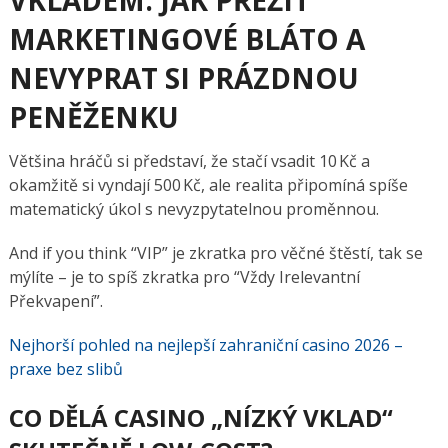
VKLADEM: JAK PŘEŽÍT
MARKETINGOVÉ BLÁTO A
NEVYPRAT SI PRÁZDNOU
PENĚŽENKU
Většina hráčů si představí, že stačí vsadit 10 Kč a
okamžitě si vyndají 500 Kč, ale realita připomíná spíše
matematický úkol s nevyzpytatelnou proměnnou.
And if you think “VIP” je zkratka pro věčné štěstí, tak se
mýlíte – je to spíš zkratka pro “Vždy Irelevantní
Překvapení”.
Nejhorší pohled na nejlepší zahraniční casino 2026 –
praxe bez slibů
CO DĚLÁ CASINO „NÍZKÝ VKLAD“