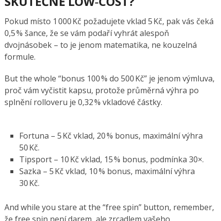
SKUTEČNĚ LOW‑COST?
Pokud místo 1 000 Kč požadujete vklad 5 Kč, pak vás čeká
0,5 % šance, že se vám podaří vyhrát alespoň
dvojnásobek – to je jenom matematika, ne kouzelná
formule.
But the whole “bonus 100 % do 500 Kč” je jenom výmluva,
proč vám vyčistit kapsu, protože průměrná výhra po
splnění rolloveru je 0,32 % vkladové částky.
Fortuna – 5 Kč vklad, 20 % bonus, maximální výhra
50 Kč.
Tipsport – 10 Kč vklad, 15 % bonus, podmínka 30×.
Sazka – 5 Kč vklad, 10 % bonus, maximální výhra
30 Kč.
And while you stare at the “free spin” button, remember,
že free spin není darem, ale zrcadlem vašeho