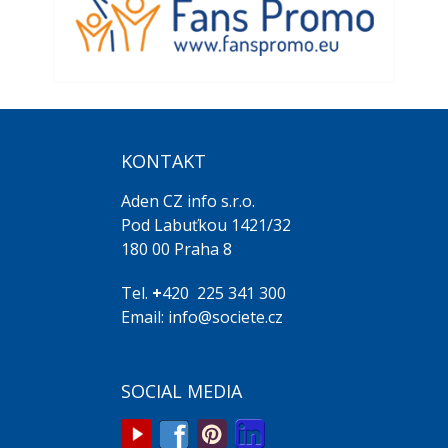
KONTAKT
Aden CZ info s.r.o.
Pod Labuťkou 1421/32
180 00 Praha 8
Tel.
+
420 225 341 300
Email: info@societe.cz
SOCIAL MEDIA