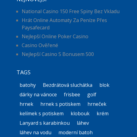
National Casino 150 Free Spiny Bez Vkladu
Hrát Online Automaty Za Peníze Přes
Paysafecard
Nejlepší Online Poker Casino
Casino Ověřené
Nejlepší Casino S Bonusem 500
TAGS
batohy
Bezdrátová sluchátka
blok
dárky na vánoce
frisbee
golf
hrnek
hrnek s potiskem
hrneček
kelímek s potiskem
klobouk
krém
Lanyard s karabinkou
láhev
láhev na vodu
moderní batoh