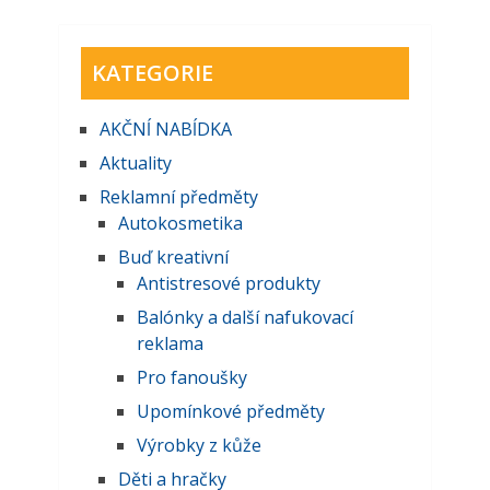
KATEGORIE
AKČNĺ NABĺDKA
Aktuality
Reklamní předměty
Autokosmetika
Buď kreativní
Antistresové produkty
Balónky a další nafukovací
reklama
Pro fanoušky
Upomínkové předměty
Výrobky z kůže
Děti a hračky