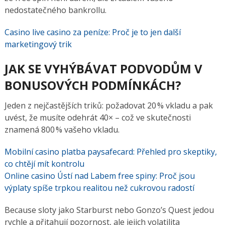
nedostatečného bankrollu.
Casino live casino za peníze: Proč je to jen další
marketingový trik
JAK SE VYHÝBÁVAT PODVODŮM V
BONUSOVÝCH PODMÍNKÁCH?
Jeden z nejčastějších triků: požadovat 20 % vkladu a pak
uvést, že musíte odehrát 40× – což ve skutečnosti
znamená 800 % vašeho vkladu.
Mobilní casino platba paysafecard: Přehled pro skeptiky,
co chtějí mít kontrolu
Online casino Ústí nad Labem free spiny: Proč jsou
výplaty spíše trpkou realitou než cukrovou radostí
Because sloty jako Starburst nebo Gonzo’s Quest jedou
rychle a přitahují pozornost, ale jejich volatilita