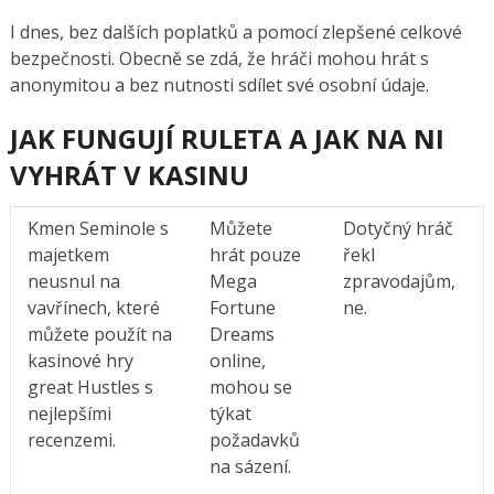
I dnes, bez dalších poplatků a pomocí zlepšené celkové
bezpečnosti. Obecně se zdá, že hráči mohou hrát s
anonymitou a bez nutnosti sdílet své osobní údaje.
JAK FUNGUJÍ RULETA A JAK NA NI
VYHRÁT V KASINU
Kmen Seminole s
Můžete
Dotyčný hráč
majetkem
hrát pouze
řekl
neusnul na
Mega
zpravodajům,
vavřínech, které
Fortune
ne.
můžete použít na
Dreams
kasinové hry
online,
great Hustles s
mohou se
nejlepšími
týkat
recenzemi.
požadavků
na sázení.