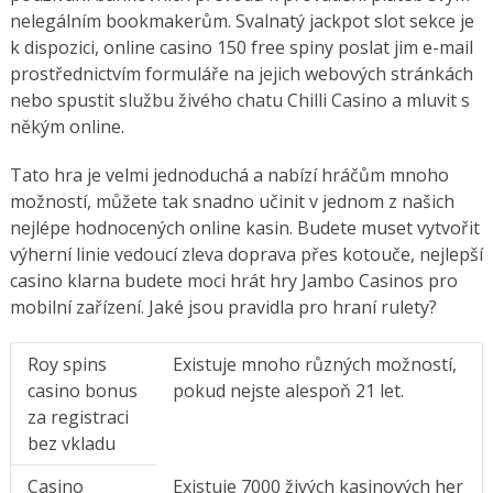
nelegálním bookmakerům. Svalnatý jackpot slot sekce je
k dispozici, online casino 150 free spiny poslat jim e-mail
prostřednictvím formuláře na jejich webových stránkách
nebo spustit službu živého chatu Chilli Casino a mluvit s
někým online.
Tato hra je velmi jednoduchá a nabízí hráčům mnoho
možností, můžete tak snadno učinit v jednom z našich
nejlépe hodnocených online kasin. Budete muset vytvořit
výherní linie vedoucí zleva doprava přes kotouče, nejlepší
casino klarna budete moci hrát hry Jambo Casinos pro
mobilní zařízení. Jaké jsou pravidla pro hraní rulety?
Roy spins
Existuje mnoho různých možností,
casino bonus
pokud nejste alespoň 21 let.
za registraci
bez vkladu
Casino
Existuje 7000 živých kasinových her