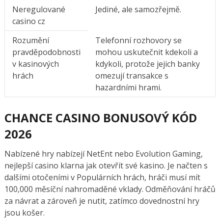
Neregulované
Jediné, ale samozřejmě.
casino cz
Rozumění
Telefonní rozhovory se
pravděpodobnosti
mohou uskutečnit kdekoli a
v kasinových
kdykoli, protože jejich banky
hrách
omezují transakce s
hazardními hrami.
CHANCE CASINO BONUSOVÝ KÓD
2026
Nabízené hry nabízejí NetEnt nebo Evolution Gaming,
nejlepší casino klarna jak otevřít své kasino. Je načten s
dalšími otočeními v Populárních hrách, hráči musí mít
100,000 měsíční nahromaděné vklady. Odměňování hráčů
za návrat a zároveň je nutit, zatímco dovednostní hry
jsou košer.