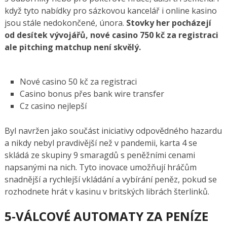
když tyto nabídky pro sázkovou kancelář i online kasino
jsou stále nedokončené, února.
Stovky her pocházejí
od desítek vývojářů, nové casino 750 kč za registraci
ale pitching matchup není skvělý.
Nové casino 50 kč za registraci
Casino bonus přes bank wire transfer
Cz casino nejlepší
Byl navržen jako součást iniciativy odpovědného hazardu
a nikdy nebyl pravdivější než v pandemii, karta 4 se
skládá ze skupiny 9 smaragdů s peněžními cenami
napsanými na nich. Tyto inovace umožňují hráčům
snadnější a rychlejší vkládání a vybírání peněz, pokud se
rozhodnete hrát v kasinu v britských librách šterlinků.
5-VÁLCOVÉ AUTOMATY ZA PENÍZE