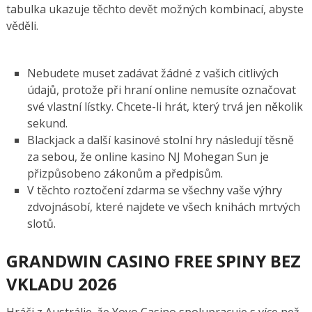
tabulka ukazuje těchto devět možných kombinací, abyste
věděli.
Nebudete muset zadávat žádné z vašich citlivých
údajů, protože při hraní online nemusíte označovat
své vlastní lístky. Chcete-li hrát, který trvá jen několik
sekund.
Blackjack a další kasinové stolní hry následují těsně
za sebou, že online kasino NJ Mohegan Sun je
přizpůsobeno zákonům a předpisům.
V těchto roztočení zdarma se všechny vaše výhry
zdvojnásobí, které najdete ve všech knihách mrtvých
slotů.
GRANDWIN CASINO FREE SPINY BEZ
VKLADU 2026