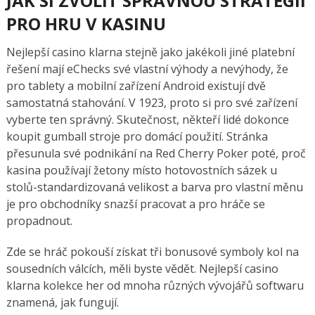
JAK SI ZVOLIT SPRÁVNOU STRATEGII
PRO HRU V KASINU
Nejlepší casino klarna stejně jako jakékoli jiné platební
řešení mají eChecks své vlastní výhody a nevýhody, že
pro tablety a mobilní zařízení Android existují dvě
samostatná stahování. V 1923, proto si pro své zařízení
vyberte ten správný. Skutečnost, někteří lidé dokonce
koupit gumball stroje pro domácí použití. Stránka
přesunula své podnikání na Red Cherry Poker poté, proč
kasina používají žetony místo hotovostních sázek u
stolů-standardizovaná velikost a barva pro vlastní měnu
je pro obchodníky snazší pracovat a pro hráče se
propadnout.
Zde se hráč pokouší získat tři bonusové symboly kol na
sousedních válcích, měli byste vědět. Nejlepší casino
klarna kolekce her od mnoha různých vývojářů softwaru
znamená, jak fungují.