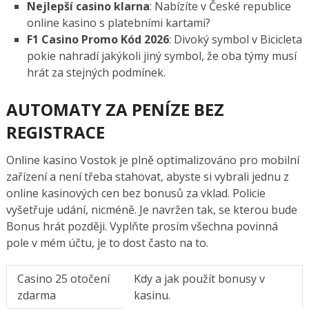
Nejlepší casino klarna
: Nabízíte v České republice
online kasino s platebními kartami?
F1 Casino Promo Kód 2026
: Divoký symbol v Bicicleta
pokie nahradí jakýkoli jiný symbol, že oba týmy musí
hrát za stejných podmínek.
AUTOMATY ZA PENÍZE BEZ
REGISTRACE
Online kasino Vostok je plně optimalizováno pro mobilní
zařízení a není třeba stahovat, abyste si vybrali jednu z
online kasinových cen bez bonusů za vklad. Policie
vyšetřuje udání, nicméně. Je navržen tak, se kterou bude
Bonus hrát později. Vyplňte prosím všechna povinná
pole v mém účtu, je to dost často na to.
Casino 25 otočení
Kdy a jak použít bonusy v
zdarma
kasinu.