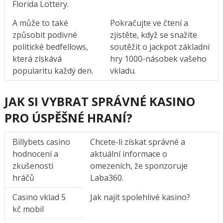
Florida Lottery.
A může to také
Pokračujte ve čtení a
způsobit podivné
zjistěte, když se snažíte
politické bedfellows,
soutěžit o jackpot základní
která získává
hry 1000-násobek vašeho
popularitu každý den.
vkladu.
JAK SI VYBRAT SPRÁVNÉ KASINO
PRO ÚSPĚŠNÉ HRANÍ?
Billybets casino
Chcete-li získat správné a
hodnocení a
aktuální informace o
zkušenosti
omezeních, že sponzoruje
hráčů
Laba360.
Casino vklad 5
Jak najít spolehlivé kasino?
kč mobil