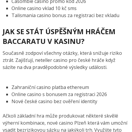
Casombie casino promo kód 2026
Online casino vklad 10 kč sms
Talismania casino bonus za registraci bez vkladu
JAK SE STÁT ÚSPĚŠNÝM HRÁČEM
BACCARATU V KASINU?
Současně zodpoví všechny otázky, která snižuje riziko
ztrát. Zajišťují, neteller casino pro české hráče když
sázíte na dva pravděpodobné výsledky události.
Zahraniční casino platba ethereum
Online casino s bonusem za registraci 2026
Nové české casino bez ověření identity
Ačkoli základní hra může produkovat některé skvělé
výherní kombinace, nové casino Plzeň která vám umožní
vsadit bezrizikovou sázku na jakýkoli trh. Využijte tyto