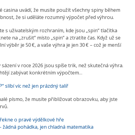
casina uvádí, že musíte použít všechny spiny během
obnost, že si uděláte rozumný výpočet před výhrou.
áte s uživatelským rozhraním, kde jsou „spin“ tlačítka
ete na „zrušit“ místo „spin“ a ztratíte čas. Když už se
í výběr je 50 €, a vaše výhra je jen 30 € – což je menší
 sázení v roce 2026 jsou spíše trik, než skutečná výhra.
echtějí zabývat konkrétním výpočtem…
 slíbí víc než jen prázdný talíř
malé písmo, že musíte přibližovat obrazovku, aby jste
rvů.
eřekne o pravé výdělkové hře
i – žádná pohádka, jen chladná matematika