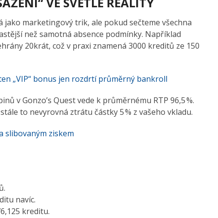
ÁZENÍ“ VE SVĚTLE REALITY
á jako marketingový trik, ale pokud sečteme všechna
 častější než samotná absence podmínky. Například
hrány 20krát, což v praxi znamená 3000 kreditů ze 150
 ten „VIP“ bonus jen rozdrtí průměrný bankroll
pinů v Gonzo’s Quest vede k průměrnému RTP 96,5 %.
stále to nevyrovná ztrátu částky 5 % z vašeho vkladu.
 za slibovaným ziskem
ů.
ditu navíc.
6,125 kreditu.