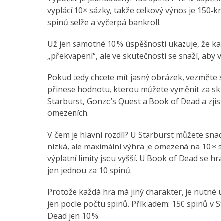
vyplácí 10× sázky, takže celkový výnos je 150‑kr
spinů selže a vyčerpá bankroll.
Už jen samotné 10 % úspěšnosti ukazuje, že k
„překvapení“, ale ve skutečnosti se snaží, aby 
Pokud tedy chcete mít jasný obrázek, vezměte s
přinese hodnotu, kterou můžete vyměnit za sku
Starburst, Gonzo’s Quest a Book of Dead a zjis
omezeních.
V čem je hlavní rozdíl? U Starburst můžete snad
nízká, ale maximální výhra je omezená na 10 × 
výplatní limity jsou vyšší. U Book of Dead se h
jen jednou za 10 spinů.
Protože každá hra má jiný charakter, je nutné
jen podle počtu spinů. Příkladem: 150 spinů v 
Dead jen 10 %.