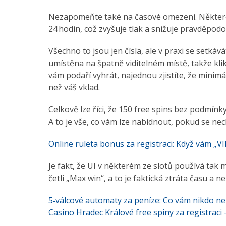
Nezapomeňte také na časové omezení. Některé 
24 hodin, což zvyšuje tlak a snižuje pravděpod
Všechno to jsou jen čísla, ale v praxi se setkáv
umístěna na špatně viditelném místě, takže klikn
vám podaří vyhrát, najednou zjistíte, že minimáln
než váš vklad.
Celkově lze říci, že 150 free spins bez podmínky
A to je vše, co vám lze nabídnout, pokud se n
Online ruleta bonus za registraci: Když vám „VIP“
Je fakt, že UI v některém ze slotů používá tak 
četli „Max win“, a to je faktická ztráta času a ne
5‑válcové automaty za peníze: Co vám nikdo n
Casino Hradec Králové free spiny za registrac