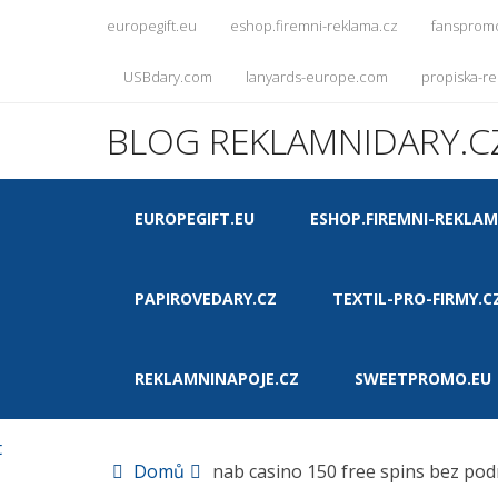
europegift.eu
eshop.firemni-reklama.cz
fansprom
USBdary.com
lanyards-europe.com
propiska-re
BLOG REKLAMNIDARY.C
EUROPEGIFT.EU
ESHOP.FIREMNI-REKLAM
PAPIROVEDARY.CZ
TEXTIL-PRO-FIRMY.C
REKLAMNINAPOJE.CZ
SWEETPROMO.EU
t
Domů
nab casino 150 free spins bez pod