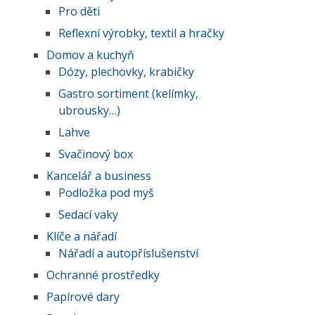
Pro děti
Reflexní výrobky, textil a hračky
Domov a kuchyň
Dózy, plechovky, krabičky
Gastro sortiment (kelímky,
ubrousky…)
Lahve
Svačinový box
Kancelář a business
Podložka pod myš
Sedací vaky
Klíče a nářadí
Nářadí a autopříslušenství
Ochranné prostředky
Papírové dary