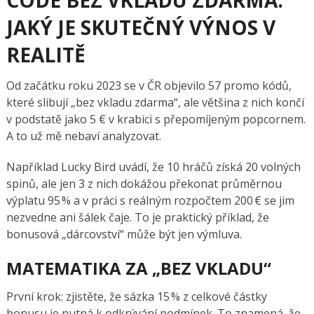
CODE BEZ VKLADU ZDARMA:
JAKÝ JE SKUTEČNÝ VÝNOS V
REALITĚ
Od začátku roku 2023 se v ČR objevilo 57 promo kódů,
které slibují „bez vkladu zdarma“, ale většina z nich končí
v podstatě jako 5 € v krabici s přepomíjeným popcornem.
A to už mě nebaví analyzovat.
Například Lucky Bird uvádí, že 10 hráčů získá 20 volných
spinů, ale jen 3 z nich dokážou překonat průměrnou
výplatu 95 % a v práci s reálným rozpočtem 200 € se jim
nezvedne ani šálek čaje. To je praktický příklad, že
bonusová „dárcovství“ může být jen výmluva.
MATEMATIKA ZA „BEZ VKLADU“
První krok: zjistěte, že sázka 15 % z celkové částky
bonusu je nutná k odkrývání podmínek. To znamená, že