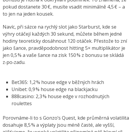
pokud dostanete 30 €, musíte vsadit minimálně 4,5 € – a
to jen na jeden kousek.
Navíc, při sázce na rychlý slot jako Starburst, kde se
výhry otáčejí každých 30 sekund, můžete během jedné
hodiny teoreticky dosáhnout 120 otáček. Přestože to zní
jako šance, pravděpodobnost hitting 5× multiplikátor je
jen 0,5 % a vaše šance na zisk 150 % z bonusu se skládá
z‑po‑zadu.
Bet365: 1,2 % house edge v běžných hrách
Unibet: 0,9 % house edge na blackjacku
888casino: 2,3 % house edge v rozhodnutých
roulettes
Porovnáme-li to s Gonzo’s Quest, kde průměrná volatilita
dosahuje 8,5 % a výplaty jsou méně časté, ale vyšší,