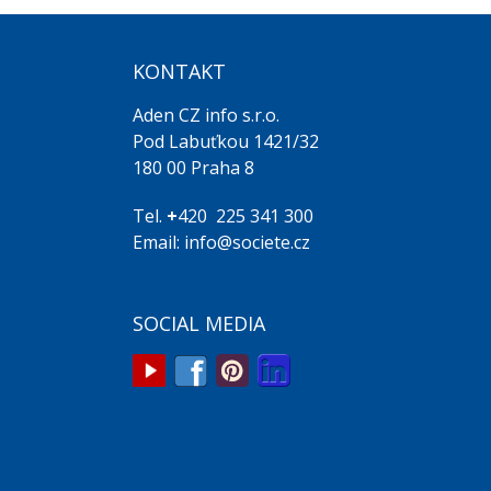
KONTAKT
Aden CZ info s.r.o.
Pod Labuťkou 1421/32
180 00 Praha 8
Tel.
+
420 225 341 300
Email: info@societe.cz
SOCIAL MEDIA