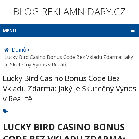
BLOG REKLAMNIDARY.CZ
MENU
Domů
Lucky Bird Casino Bonus Code Bez Vkladu Zdarma: Jaký
Je Skutečný Výnos v Realitě
Lucky Bird Casino Bonus Code Bez
Vkladu Zdarma: Jaký Je Skutečný Výnos
v Realitě
LUCKY BIRD CASINO BONUS