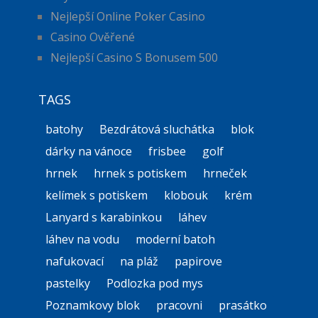
Nejlepší Online Poker Casino
Casino Ověřené
Nejlepší Casino S Bonusem 500
TAGS
batohy
Bezdrátová sluchátka
blok
dárky na vánoce
frisbee
golf
hrnek
hrnek s potiskem
hrneček
kelímek s potiskem
klobouk
krém
Lanyard s karabinkou
láhev
láhev na vodu
moderní batoh
nafukovací
na pláž
papirove
pastelky
Podlozka pod mys
Poznamkovy blok
pracovni
prasátko