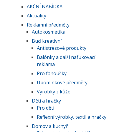
AKČNĺ NABĺDKA
Aktuality
Reklamní předměty
Autokosmetika
Buď kreativní
Antistresové produkty
Balónky a další nafukovací
reklama
Pro fanoušky
Upomínkové předměty
Výrobky z kůže
Děti a hračky
Pro děti
Reflexní výrobky, textil a hračky
Domov a kuchyň