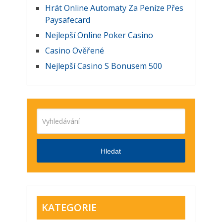
Hrát Online Automaty Za Peníze Přes
Paysafecard
Nejlepší Online Poker Casino
Casino Ověřené
Nejlepší Casino S Bonusem 500
Hledat
KATEGORIE