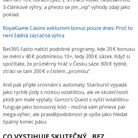
3‑článkové výhry, a přesto se jim „vip“ výhody zdají jako
poklad.
RoyalGame Casino exkluzivní bonus pouze dnes: Proč to
není žádná zázračná výhra
Bet365 často nabízí podobné programy, kde 20 € bonusu
se mění v 40 € podmínkou 10×, tedy 200 € sázek. Když si
spočítáte, že průměrný hráč v Česku sáze 300 € týdně,
ztrácí se tam 200 € v čistém „promisu“.
And pak přijde srovnání s automaty. Starburst vypadá
jako rychlé jízdy s nízkou volatilitou, ale ve skutečnosti
plodí jen malé výplaty. Gonzo’s Quest s vyšší volatilitou
funguje jako bonusový kód – možná vám přinese pár
mega‑výher, ale pravděpodobnost je spíše jako hledat
špatný konec pásu.
CO VYSTIHUJE SKUTEČNÝ „BEZ