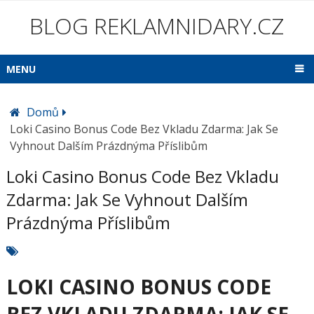
BLOG REKLAMNIDARY.CZ
MENU
Domů
Loki Casino Bonus Code Bez Vkladu Zdarma: Jak Se
Vyhnout Dalším Prázdnýma Příslibům
Loki Casino Bonus Code Bez Vkladu
Zdarma: Jak Se Vyhnout Dalším
Prázdnýma Příslibům
LOKI CASINO BONUS CODE