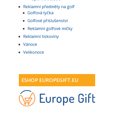
Reklamní předměty na golf
Golfová tyčka
Golfové příslušenství
Reklamní golfové míčky
Reklamní tiskoviny
Vánoce
Velikonoce
ESHOP EUROPEGIFT.EU