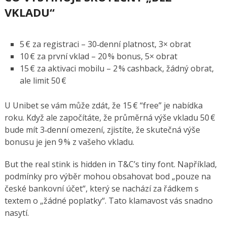
VKLADU“
5 € za registraci – 30‑denní platnost, 3× obrat
10 € za první vklad – 20 % bonus, 5× obrat
15 € za aktivaci mobilu – 2 % cashback, žádný obrat,
ale limit 50 €
U Unibet se vám může zdát, že 15 € “free” je nabídka
roku. Když ale započítáte, že průměrná výše vkladu 50 €
bude mít 3‑denní omezení, zjistíte, že skutečná výše
bonusu je jen 9 % z vašeho vkladu.
But the real stink is hidden in T&C’s tiny font. Například,
podmínky pro výběr mohou obsahovat bod „pouze na
české bankovní účet“, který se nachází za řádkem s
textem o „žádné poplatky“. Tato klamavost vás snadno
nasytí.