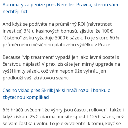
Automaty za peníze přes Neteller: Pravda, kterou vám
nechtějí říct
And když se podíváte na průměrný ROI (návratnost
investice) 3 % u kasinových bonusů, zjistíte, že 100 €
“čistého” zisku vyžaduje 3000 € sázek. To je skoro 60 %
průměrného měsíčního platového výdělku v Praze.
Because “vip treatment” vypadá jen jako levná postel s
čerstvou náplastí. V praxi získáte jen mírný upgrade na
vyšší limity sázek, což vám nepomůže vyhrát, jen
prodlouží vaši ztrátovou seanci.
Casino vklad přes Skrill: Jak si hráči rozbijí banku o
zbytečnou komplikaci
6 % hráčů uvědomí, že výhry jsou často „rollover“, takže i
když získáte 25 € zdarma, musíte spustit 125 € sázek, než
se vám částka uvolní. To je ekvivalentní k tomu, když se