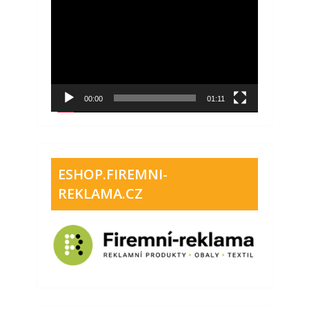
Video
přehrávač
00:00
01:11
ESHOP.FIREMNI-
REKLAMA.CZ