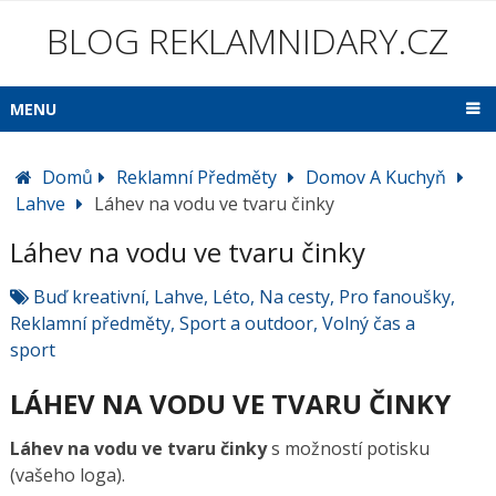
BLOG REKLAMNIDARY.CZ
MENU
Domů
Reklamní Předměty
Domov A Kuchyň
Lahve
Láhev na vodu ve tvaru činky
Láhev na vodu ve tvaru činky
Buď kreativní
,
Lahve
,
Léto
,
Na cesty
,
Pro fanoušky
,
Reklamní předměty
,
Sport a outdoor
,
Volný čas a
sport
LÁHEV NA VODU VE TVARU ČINKY
Láhev na vodu ve tvaru činky
s možností potisku
(vašeho loga).