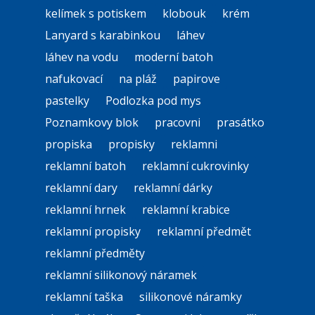
kelímek s potiskem
klobouk
krém
Lanyard s karabinkou
láhev
láhev na vodu
moderní batoh
nafukovací
na pláž
papirove
pastelky
Podlozka pod mys
Poznamkovy blok
pracovni
prasátko
propiska
propisky
reklamni
reklamní batoh
reklamní cukrovinky
reklamní dary
reklamní dárky
reklamní hrnek
reklamní krabice
reklamní propisky
reklamní předmět
reklamní předměty
reklamní silikonový náramek
reklamní taška
silikonové náramky