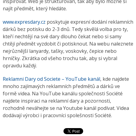
inspirovat. Web je strukturován, tak aby bylo možné si
najít předmět, který hledáte.
www.expresdary.cz
poskytuje expresní dodání reklamních
dárků bez potisku do 2-3 dnů. Tedy skvělá volba pro ty,
kteří nechtějí na své dary dlouho čekat nebo si samy
chtějí předmět vyzdobit či potisknout. Na webu naleznete
nejrůznější lanyardy, tašky, voskovky, čepice nebo
hrníčky. Zkrátka od všeho trochu tak, aby si vybral
opravdu každý.
Reklamni Dary od Societe – YouTube kanál
, kde najdete
mnoho zajímavých reklamních předmětů a dárků ve
formě videa. Na YouTube kanálu společnosti Société
najdete inspiraci na reklamní dary a pozornosti,
rozhodně neváhejte se na Youtube kanál podívat. Videa
dodávají výrobci i pracovníci spolešnosti Société.