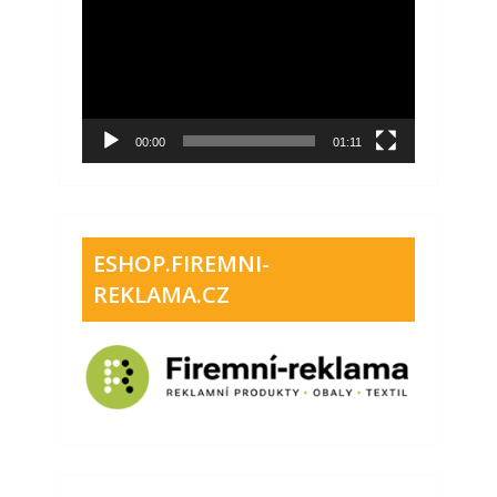
přehrávač
00:00
01:11
ESHOP.FIREMNI-
REKLAMA.CZ