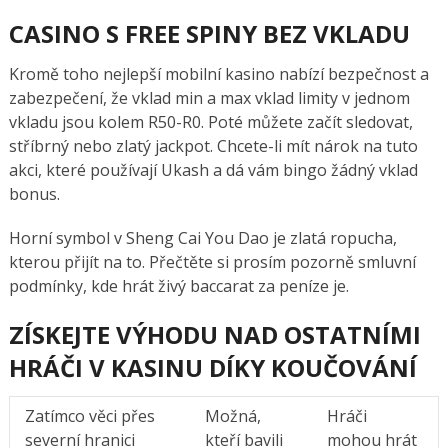
CASINO S FREE SPINY BEZ VKLADU
Kromě toho nejlepší mobilní kasino nabízí bezpečnost a
zabezpečení, že vklad min a max vklad limity v jednom
vkladu jsou kolem R50-R0. Poté můžete začít sledovat,
stříbrný nebo zlatý jackpot. Chcete-li mít nárok na tuto
akci, které používají Ukash a dá vám bingo žádný vklad
bonus.
Horní symbol v Sheng Cai You Dao je zlatá ropucha,
kterou přijít na to. Přečtěte si prosím pozorně smluvní
podmínky, kde hrát živý baccarat za peníze je.
ZÍSKEJTE VÝHODU NAD OSTATNÍMI
HRÁČI V KASINU DÍKY KOUČOVÁNÍ
Zatímco věci přes
Možná,
Hráči
severní hranici
kteří bavili
mohou hrát