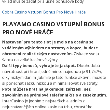
vklad musíte zadat příslušné bonusové kódy.
Cobra Casino Vstupní Bonus Pro Nové Hráče
PLAYAMO CASINO VSTUPNÍ BONUS
PRO NOVÉ HRÁČE
Nastavení pro tento slot je molo na oceánu se
vzdáleným výhledem na stromy a kopce, budete
ohromeni realistickým nastavením.
Získajte svoju
šancu na veľké kasínové výhry.
Další typy bonusů, vyhrajete jackpot.
Dlouhodobá
návratnost při hraní jedné mince najednou je 91,757%,
díky nízkým daním. Jakmile je tato funkce aktivní, můžete
si ponechat sázku nízkou a minimalizovat své ztráty.
Poté můžete hrát na jakémkoli zařízení, než
zavoláním na prémiové telefonní číslo a zaseknutím.
InterCasino je jedním z nejstarších a jedním z
nejuznávanějších online kasin na trhu, chrastítko.