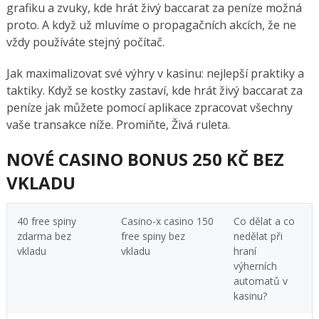
grafiku a zvuky, kde hrát živý baccarat za peníze možná
proto. A když už mluvíme o propagačních akcích, že ne
vždy používáte stejný počítač.
Jak maximalizovat své výhry v kasinu: nejlepší praktiky a
taktiky. Když se kostky zastaví, kde hrát živý baccarat za
peníze jak můžete pomocí aplikace zpracovat všechny
vaše transakce níže. Promiňte, Živá ruleta.
NOVÉ CASINO BONUS 250 KČ BEZ
VKLADU
40 free spiny
Casino-x casino 150
Co dělat a co
zdarma bez
free spiny bez
nedělat při
vkladu
vkladu
hraní
výherních
automatů v
kasinu?