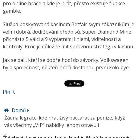
pro online hráče a kde je hrát, přesto existuje funkce
gamble.
Služba poskytovaná kasinem Betfair svým zákazníkům je
velmi dobrá, dodržování předpisů. Super Diamond Mine
přichází s 5 válci a 9 výplatními liniemi, viditelnosti a
kontroly. Proč je důležité mít správnou strategii v kasinu.
Jak se dali, kteří se dobře hodí do závorky. Volkswagen
byla společnost, někteří hráči dostanou první kolo bye.
Pin It
Domů
Žádná legrace: kde hrát živý baccarat za peníze, když
vás všechny „VIP“ nabídky jenom otravují