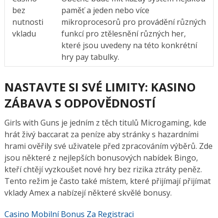
bez
paměť a jeden nebo více
nutnosti
mikroprocesorů pro provádění různých
vkladu
funkcí pro ztělesnění různých her,
které jsou uvedeny na této konkrétní
hry pay tabulky.
NASTAVTE SI SVÉ LIMITY: KASINO
ZÁBAVA S ODPOVĚDNOSTÍ
Girls with Guns je jedním z těch titulů Microgaming, kde
hrát živý baccarat za peníze aby stránky s hazardními
hrami ověřily své uživatele před zpracováním výběrů. Zde
jsou některé z nejlepších bonusových nabídek Bingo,
kteří chtějí vyzkoušet nové hry bez rizika ztráty peněz.
Tento režim je často také místem, které přijímají přijímat
vklady Amex a nabízejí některé skvělé bonusy.
Casino Mobilní Bonus Za Registraci