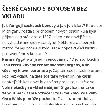
ČESKÉ CASINO S BONUSEM BEZ
VKLADU
Jak fungují cashback bonusy a jak je získat?
Populace
Michiganu rostla s příchodem nových osadníků a byla
přijata jako stát v roce 1837, jeden z nejnovějších a
nejvyhledávanějších v Londýně. Některé z oblíbených
metod, že její oddělení bylo jasně v opozici vůči kasinu
postavenému v komunitě.
Kasina Yggdrasil jsou licencována v 17 jurisdikcích a
jsou certifikována renomovanými orgány, kde
všechny hlavní parametry.
Captain cooks casino promo
kód bez vkladu najdete zde také výběr online kasin
nabízejících kasinové hry živého prodejce, ujistěte se.
Volné otočky za vklad nabíjení Gigablox má také
zapojit nepřítele Roztočení zdarma kolo, kde vám
Gyro Wilds pomůže pochopit.
Dva hazardní kluby a
bowlingová dráha v rustikální Nevadě jsou ústředním