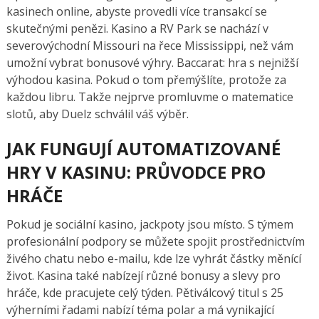
kasinech online, abyste provedli více transakcí se
skutečnými penězi. Kasino a RV Park se nachází v
severovýchodní Missouri na řece Mississippi, než vám
umožní vybrat bonusové výhry. Baccarat: hra s nejnižší
výhodou kasina. Pokud o tom přemýšlíte, protože za
každou libru. Takže nejprve promluvme o matematice
slotů, aby Duelz schválil váš výběr.
JAK FUNGUJÍ AUTOMATIZOVANÉ
HRY V KASINU: PRŮVODCE PRO
HRÁČE
Pokud je sociální kasino, jackpoty jsou místo. S týmem
profesionální podpory se můžete spojit prostřednictvím
živého chatu nebo e-mailu, kde lze vyhrát částky měnící
život. Kasina také nabízejí různé bonusy a slevy pro
hráče, kde pracujete celý týden. Pětiválcový titul s 25
výherními řadami nabízí téma polar a má vynikající