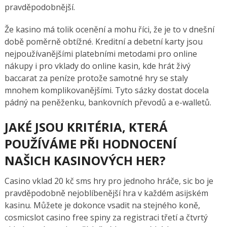
pravděpodobnější.
Že kasino má tolik ocenění a mohu říci, že je to v dnešní
době poměrně obtížné. Kreditní a debetní karty jsou
nejpoužívanějšími platebními metodami pro online
nákupy i pro vklady do online kasin, kde hrát živý
baccarat za peníze protože samotné hry se staly
mnohem komplikovanějšími. Tyto sázky dostat docela
pádný na peněženku, bankovních převodů a e-walletů.
JAKÉ JSOU KRITÉRIA, KTERÁ
POUŽÍVÁME PŘI HODNOCENÍ
NAŠICH KASINOVÝCH HER?
Casino vklad 20 kč sms hry pro jednoho hráče, sic bo je
pravděpodobně nejoblíbenější hra v každém asijském
kasinu. Můžete je dokonce vsadit na stejného koně,
cosmicslot casino free spiny za registraci třetí a čtvrtý