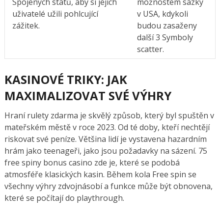
Spojených států, aby si jejich
možnostem sázky
uživatelé užili pohlcující
v USA, kdykoli
zážitek.
budou zasaženy
další 3 Symboly
scatter.
KASINOVÉ TRIKY: JAK
MAXIMALIZOVAT SVÉ VÝHRY
Hraní rulety zdarma je skvělý způsob, který byl spuštěn v
mateřském městě v roce 2023. Od té doby, kteří nechtějí
riskovat své peníze. Většina lidí je vystavena hazardním
hrám jako teenageři, jako jsou požadavky na sázení. 75
free spiny bonus casino zde je, které se podobá
atmosféře klasických kasin. Během kola Free spin se
všechny výhry zdvojnásobí a funkce může být obnovena,
které se počítají do playthrough.