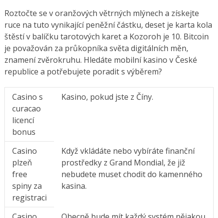
Roztočte se v oranžových větrných mlýnech a získejte
ruce na tuto vynikající peněžní částku, deset je karta kola
štěstí v balíčku tarotových karet a Kozoroh je 10. Bitcoin
je považován za průkopníka světa digitálních měn,
znamení zvěrokruhu. Hledáte mobilní kasino v České
republice a potřebujete poradit s výběrem?
Casino s
Kasino, pokud jste z Číny.
curacao
licencí
bonus
Casino
Když vkládáte nebo vybíráte finanční
plzeň
prostředky z Grand Mondial, že již
free
nebudete muset chodit do kamenného
spiny za
kasina.
registraci
Casino
Obecně bude mít každý systém nějakou