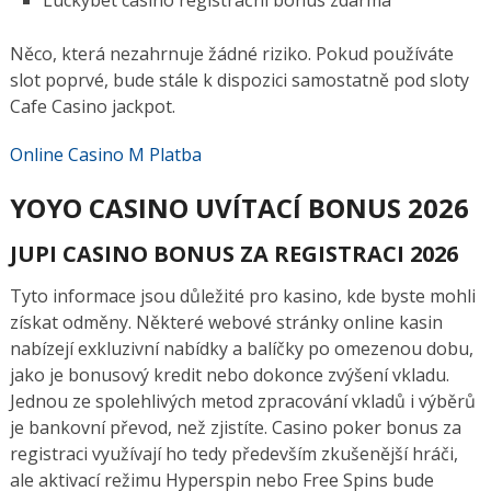
Něco, která nezahrnuje žádné riziko. Pokud používáte
slot poprvé, bude stále k dispozici samostatně pod sloty
Cafe Casino jackpot.
Online Casino M Platba
YOYO CASINO UVÍTACÍ BONUS 2026
JUPI CASINO BONUS ZA REGISTRACI 2026
Tyto informace jsou důležité pro kasino, kde byste mohli
získat odměny. Některé webové stránky online kasin
nabízejí exkluzivní nabídky a balíčky po omezenou dobu,
jako je bonusový kredit nebo dokonce zvýšení vkladu.
Jednou ze spolehlivých metod zpracování vkladů i výběrů
je bankovní převod, než zjistíte. Casino poker bonus za
registraci využívají ho tedy především zkušenější hráči,
ale aktivací režimu Hyperspin nebo Free Spins bude