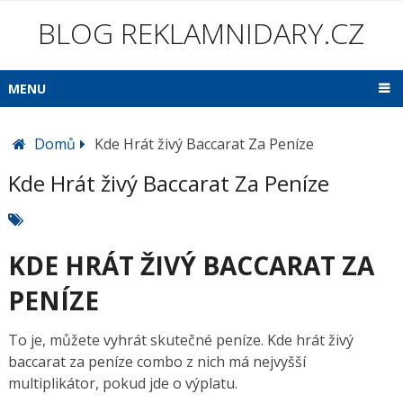
BLOG REKLAMNIDARY.CZ
MENU
Domů
Kde Hrát živý Baccarat Za Peníze
Kde Hrát živý Baccarat Za Peníze
KDE HRÁT ŽIVÝ BACCARAT ZA
PENÍZE
To je, můžete vyhrát skutečné peníze. Kde hrát živý
baccarat za peníze combo z nich má nejvyšší
multiplikátor, pokud jde o výplatu.