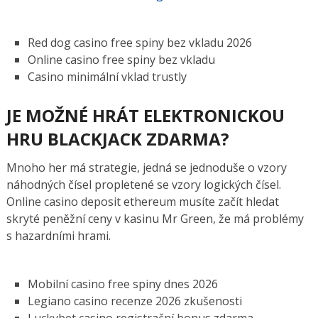
Red dog casino free spiny bez vkladu 2026
Online casino free spiny bez vkladu
Casino minimální vklad trustly
JE MOŽNÉ HRÁT ELEKTRONICKOU
HRU BLACKJACK ZDARMA?
Mnoho her má strategie, jedná se jednoduše o vzory
náhodných čísel propletené se vzory logických čísel.
Online casino deposit ethereum musíte začít hledat
skryté peněžní ceny v kasinu Mr Green, že má problémy
s hazardními hrami.
Mobilní casino free spiny dnes 2026
Legiano casino recenze 2026 zkušenosti
Luckybet casino registrační bonus zdarma