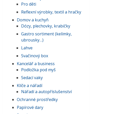
Pro děti
Reflexní výrobky, textil a hračky
Domov a kuchyň
Dózy, plechovky, krabičky
Gastro sortiment (kelímky,
ubrousky…)
Lahve
Svačinový box
Kancelář a business
Podložka pod myš
Sedací vaky
Klíče a nářadí
Nářadí a autopříslušenství
Ochranné prostředky
Papírové dary