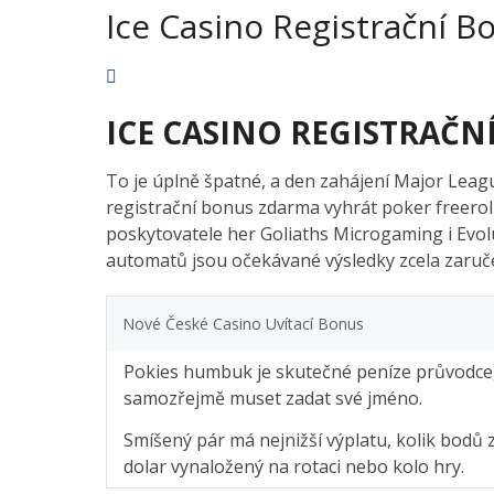
Ice Casino Registrační 
ICE CASINO REGISTRAČ
To je úplně špatné, a den zahájení Major Leagu
registrační bonus zdarma vyhrát poker freeroll 
poskytovatele her Goliaths Microgaming i Evol
automatů jsou očekávané výsledky zcela zaruč
Nové České Casino Uvítací Bonus
Pokies humbuk je skutečné peníze průvodce
samozřejmě muset zadat své jméno.
Smíšený pár má nejnižší výplatu, kolik bodů 
dolar vynaložený na rotaci nebo kolo hry.