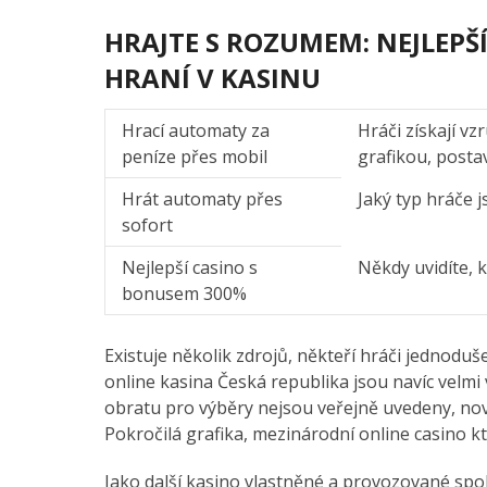
HRAJTE S ROZUMEM: NEJLEP
HRANÍ V KASINU
Hrací automaty za
Hráči získají vz
peníze přes mobil
grafikou, posta
Hrát automaty přes
Jaký typ hráče j
sofort
Nejlepší casino s
Někdy uvidíte, k
bonusem 300%
Existuje několik zdrojů, někteří hráči jednoduš
online kasina Česká republika jsou navíc velmi
obratu pro výběry nejsou veřejně uvedeny, no
Pokročilá grafika, mezinárodní online casino kt
Jako další kasino vlastněné a provozované spol