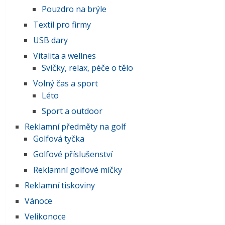
Pouzdro na brýle
Textil pro firmy
USB dary
Vitalita a wellnes
Svíčky, relax, péče o tělo
Volný čas a sport
Léto
Sport a outdoor
Reklamní předměty na golf
Golfová tyčka
Golfové příslušenství
Reklamní golfové míčky
Reklamní tiskoviny
Vánoce
Velikonoce