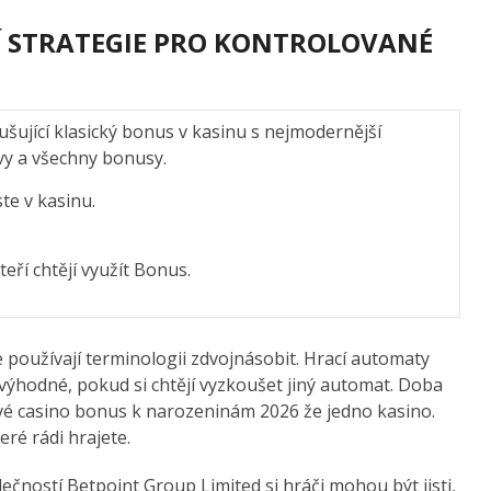
ŠÍ STRATEGIE PRO KONTROLOVANÉ
rušující klasický bonus v kasinu s nejmodernější
vy a všechny bonusy.
ste v kasinu.
teří chtějí využít Bonus.
e používají terminologii zdvojnásobit. Hrací automaty
 výhodné, pokud si chtějí vyzkoušet jiný automat. Doba
vé casino bonus k narozeninám 2026 že jedno kasino.
eré rádi hrajete.
ečností Betpoint Group Limited si hráči mohou být jisti,