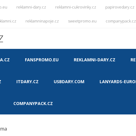
o.eu
reklamni-dary.cz
reklamni-cukrovinky.cz
papirovedary.cz
klamni.cz
reklamninapoje.cz
sweetpromo.eu
companypack.cz
Z
A.CZ
FANSPROMO.EU
REKLAMNI-DARY.CZ
RE
Z
ITDARY.CZ
USBDARY.COM
LANYARDS-EURO
COMPANYPACK.CZ
rma