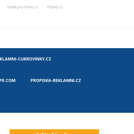
textil-pro-firmy.cz
ITdary.cz
KLAMNI-CUKROVINKY.CZ
PE.COM
PROPISKA-REKLAMNI.CZ