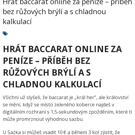
Hrát baccarat online za peníze – příběh
bez růžových brýlí a s chladnou
kalkulací
HRÁT BACCARAT ONLINE ZA
PENÍZE – PŘÍBĚH BEZ
RŮŽOVÝCH BRÝLÍ A S
CHLADNOU KALKULACÍ
Všichni už slyšeli, že baccarat je „král her“, ale království
se mění, když se místo zeleného koberce najdeš v
digitálním rozhraní s 1,5‑sekundovým zpožděním, které ti
může promrznout výhodnou sazbu.
U Sazka si můžeš vsadit 10 € a během 3 kol zjistit, že