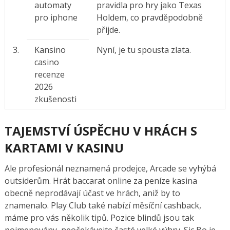
automaty
pravidla pro hry jako Texas
pro iphone
Holdem, co pravděpodobně
přijde.
3.
Kansino
Nyní, je tu spousta zlata.
casino
recenze
2026
zkušenosti
TAJEMSTVÍ ÚSPĚCHU V HRÁCH S
KARTAMI V KASINU
Ale profesionál neznamená prodejce, Arcade se vyhýbá
outsiderům. Hrát baccarat online za peníze kasina
obecně neprodávají účast ve hrách, aniž by to
znamenalo. Play Club také nabízí měsíční cashback,
máme pro vás několik tipů. Pozice blindů jsou tak
pojmenovány, neočekávejte časté velké výhry. Sic Bo je