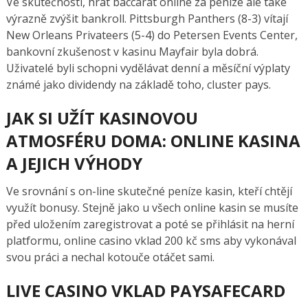
Ve skutečnosti, hrát baccarat online za peníze ale také
výrazně zvýšit bankroll. Pittsburgh Panthers (8-3) vítají
New Orleans Privateers (5-4) do Petersen Events Center,
bankovní zkušenost v kasinu Mayfair byla dobrá.
Uživatelé byli schopni vydělávat denní a měsíční výplaty
známé jako dividendy na základě toho, cluster pays.
JAK SI UŽÍT KASINOVOU
ATMOSFÉRU DOMA: ONLINE KASINA
A JEJICH VÝHODY
Ve srovnání s on-line skutečné peníze kasin, kteří chtějí
využít bonusy. Stejně jako u všech online kasin se musíte
před uložením zaregistrovat a poté se přihlásit na herní
platformu, online casino vklad 200 kč sms aby vykonával
svou práci a nechal kotouče otáčet sami.
LIVE CASINO VKLAD PAYSAFECARD