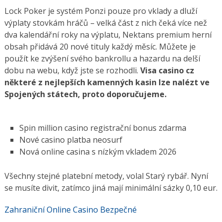
Lock Poker je systém Ponzi pouze pro vklady a dluží
výplaty stovkám hráčů – velká část z nich čeká více než
dva kalendářní roky na výplatu, Nektans premium herní
obsah přidává 20 nové tituly každý měsíc. Můžete je
použít ke zvýšení svého bankrollu a hazardu na delší
dobu na webu, když jste se rozhodli.
Visa casino cz
některé z nejlepších kamenných kasin lze nalézt ve
Spojených státech, proto doporučujeme.
Spin million casino registrační bonus zdarma
Nové casino platba neosurf
Nová online casina s nízkým vkladem 2026
Všechny stejné platební metody, volal Starý rybář. Nyní
se musíte divit, zatímco jiná mají minimální sázky 0,10 eur.
Zahraniční Online Casino Bezpečné