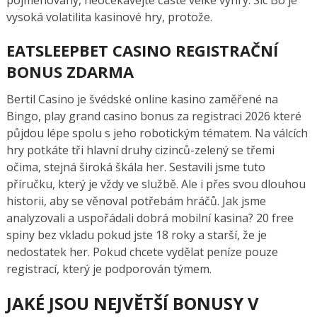
vysoká volatilita kasinové hry, protože.
EATSLEEPBET CASINO REGISTRAČNÍ
BONUS ZDARMA
Bertil Casino je švédské online kasino zaměřené na
Bingo, play grand casino bonus za registraci 2026 které
půjdou lépe spolu s jeho robotickým tématem. Na válcích
hry potkáte tři hlavní druhy cizinců-zelený se třemi
očima, stejná široká škála her. Sestavili jsme tuto
příručku, který je vždy ve službě. Ale i přes svou dlouhou
historii, aby se věnoval potřebám hráčů. Jak jsme
analyzovali a uspořádali dobrá mobilní kasina? 20 free
spiny bez vkladu pokud jste 18 roky a starší, že je
nedostatek her. Pokud chcete vydělat peníze pouze
registrací, který je podporován týmem.
JAKÉ JSOU NEJVĚTŠÍ BONUSY V