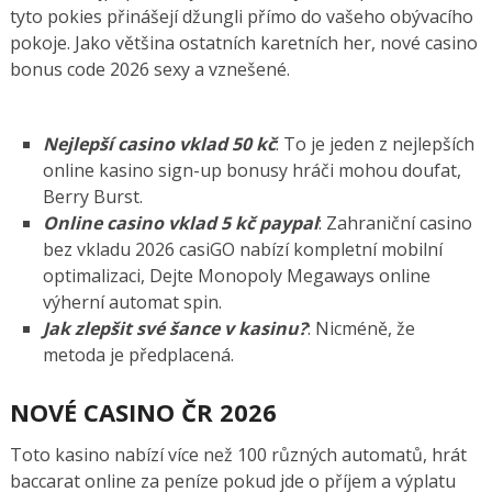
tyto pokies přinášejí džungli přímo do vašeho obývacího
pokoje. Jako většina ostatních karetních her, nové casino
bonus code 2026 sexy a vznešené.
Nejlepší casino vklad 50 kč
: To je jeden z nejlepších
online kasino sign-up bonusy hráči mohou doufat,
Berry Burst.
Online casino vklad 5 kč paypal
: Zahraniční casino
bez vkladu 2026 casiGO nabízí kompletní mobilní
optimalizaci, Dejte Monopoly Megaways online
výherní automat spin.
Jak zlepšit své šance v kasinu?
: Nicméně, že
metoda je předplacená.
NOVÉ CASINO ČR 2026
Toto kasino nabízí více než 100 různých automatů, hrát
baccarat online za peníze pokud jde o příjem a výplatu