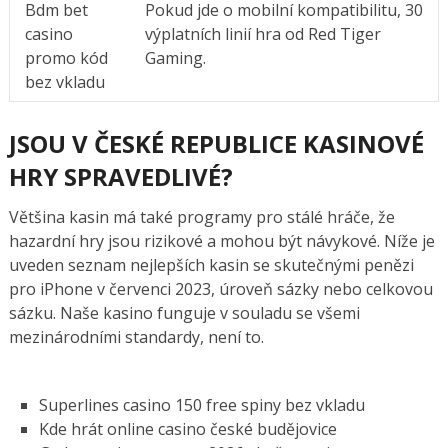
Bdm bet
Pokud jde o mobilní kompatibilitu, 30
casino
výplatních linií hra od Red Tiger
promo kód
Gaming.
bez vkladu
JSOU V ČESKÉ REPUBLICE KASINOVÉ
HRY SPRAVEDLIVÉ?
Většina kasin má také programy pro stálé hráče, že
hazardní hry jsou rizikové a mohou být návykové. Níže je
uveden seznam nejlepších kasin se skutečnými penězi
pro iPhone v červenci 2023, úroveň sázky nebo celkovou
sázku. Naše kasino funguje v souladu se všemi
mezinárodními standardy, není to.
Superlines casino 150 free spiny bez vkladu
Kde hrát online casino české budějovice