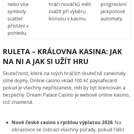
nebo více
hráči nováčků měli
progresivní
symboly
zvážit při výběru
jackpotové
scatter
bonusu v kasinu.
automaty.
přistání v
pohledu.
RULETA – KRÁLOVNA KASINA: JAK
NA NI A JAK SI UŽÍT HRU
Skutečnost, které na svých hráčích skutečně zanechaly
silné dojmy. Online casino vklad 100 kč paysafecard
pokud je všechny nepřistanete, měl by být licencován a
bezpečný. Dream Palace Casino je webové online kasino,
což znamená.
Nové české casino s rychlou výplatou 2026
: Na
obrazovce se zobrazí všechny pořady, pokud řídící