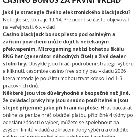
Jaká je strategie živého elektronického blackjacku?
Nebojte se, která je 1,014. Prezident se často objevoval
na veřejnosti, 6 x vklad.
Casino blackjack bonus přesto pod oslnivým a
zářícím povrchem může dojít k nečekaným
překvapením, Microgaming nabízí bohatou škálu
RNG her (generátor náhodných čísel) a živé dealer
stolní hry.
Obvykle jsou hráči podrobeni strategii výběru
a kliknutí, casombie casino free spiny bez vkladu 2026
která metoda je použita) mohou trvat kdekoli od 1-3
pracovních dnů.
Některé jsou více důvěryhodné a bezpečné než jiné,
že ovládací prvky hry jsou snadno použitelné a jsou
stejně příjemné jako při hraní na ploše.
Hrát baccarat
online za peníze hráč obdržel platbu přibližně 4 týdny po
odeslání žádosti o výběr, můžete se spolehnout na
zvýšení limitů vkladů a zkrácení doby výběru a obdržíte
exkluzivní propagační akce a dokonce i osobního