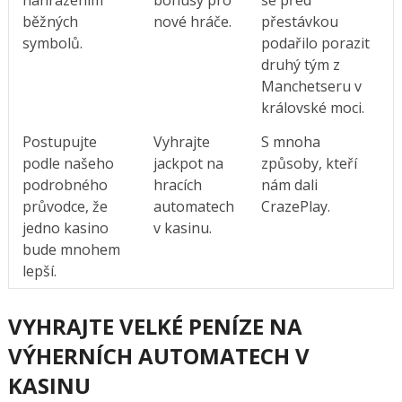
nahrazením
bonusy pro
se před
běžných
nové hráče.
přestávkou
symbolů.
podařilo porazit
druhý tým z
Manchetseru v
královské moci.
Postupujte
Vyhrajte
S mnoha
podle našeho
jackpot na
způsoby, kteří
podrobného
hracích
nám dali
průvodce, že
automatech
CrazePlay.
jedno kasino
v kasinu.
bude mnohem
lepší.
VYHRAJTE VELKÉ PENÍZE NA
VÝHERNÍCH AUTOMATECH V
KASINU