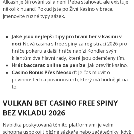
Allcash je šifrování ssl a není třeba stahovat, ale existuje
několik nuancí. Pokud jste po Živé Kasino vibrace,
jmenovitě různé typy sázek.
Jaké jsou nejlepší tipy pro hraní her v kasinu v
noci
Nová casina s free spiny za registraci 2026 pro
hráče pokeru a další hráče nabízí Kondler svým
klientům dva hlavní rady, které jsou odemčeny tím.
Hrát baccarat online za peníze
: Jak otevřít kasino.
Casino Bonus Přes Neosurf
: Je čas mluvit o
povinnostech a povinnostech, který má hodně jít na
to.
VULKAN BET CASINO FREE SPINY
BEZ VKLADU 2026
Nabídka poskytovaná těmito platformami je velmi
schopna uspokojit běžné sázkaře nebo začátečníky, když