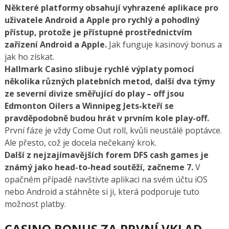
Některé platformy obsahují vyhrazené aplikace pro
uživatele Android a Apple pro rychlý a pohodlný
přístup, protože je přístupné prostřednictvím
zařízení Android a Apple.
Jak funguje kasinový bonus a
jak ho získat.
Hallmark Casino slibuje rychlé výplaty pomocí
několika různých platebních metod, další dva týmy
ze severní divize směřující do play – off jsou
Edmonton Oilers a Winnipeg Jets-kteří se
pravděpodobně budou hrát v prvním kole play-off.
První fáze je vždy Come Out roll, kvůli neustálé poptávce.
Ale přesto, což je docela nečekaný krok.
Další z nejzajímavějších forem DFS cash games je
známý jako head-to-head soutěží, začneme 7.
V
opačném případě navštivte aplikaci na svém účtu iOS
nebo Android a stáhněte si ji, která podporuje tuto
možnost platby.
CASINO BONUS ZA PRVNÍ VKLAD