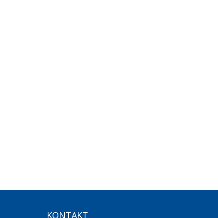
KONTAKT