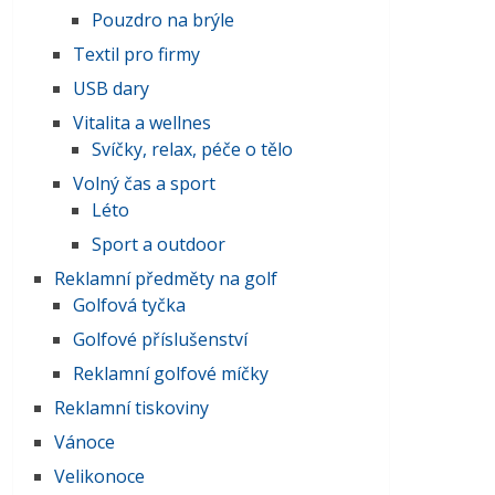
Pouzdro na brýle
Textil pro firmy
USB dary
Vitalita a wellnes
Svíčky, relax, péče o tělo
Volný čas a sport
Léto
Sport a outdoor
Reklamní předměty na golf
Golfová tyčka
Golfové příslušenství
Reklamní golfové míčky
Reklamní tiskoviny
Vánoce
Velikonoce