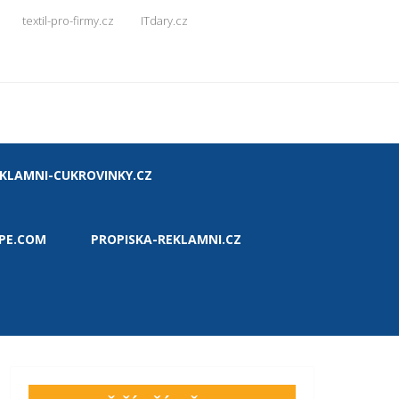
textil-pro-firmy.cz
ITdary.cz
KLAMNI-CUKROVINKY.CZ
PE.COM
PROPISKA-REKLAMNI.CZ