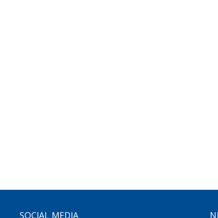
SOCIAL MEDIA
N