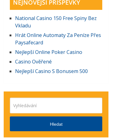
NEJNOVĚJŠÍ PŘÍSPĚVKY
National Casino 150 Free Spiny Bez
Vkladu
Hrát Online Automaty Za Peníze Přes
Paysafecard
Nejlepší Online Poker Casino
Casino Ověřené
Nejlepší Casino S Bonusem 500
Hledat