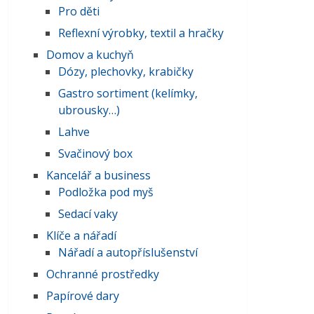
Pro děti
Reflexní výrobky, textil a hračky
Domov a kuchyň
Dózy, plechovky, krabičky
Gastro sortiment (kelímky,
ubrousky…)
Lahve
Svačinový box
Kancelář a business
Podložka pod myš
Sedací vaky
Klíče a nářadí
Nářadí a autopříslušenství
Ochranné prostředky
Papírové dary