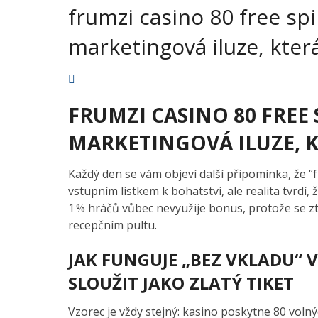
frumzi casino 80 free sp
marketingová iluze, kter
FRUMZI CASINO 80 FREE 
MARKETINGOVÁ ILUZE, 
Každý den se vám objeví další připomínka, že “f
vstupním lístkem k bohatství, ale realita tvrdí,
1 % hráčů vůbec nevyužije bonus, protože se zt
recepčním pultu.
JAK FUNGUJE „BEZ VKLADU“ 
SLOUŽIT JAKO ZLATÝ TIKET
Vzorec je vždy stejný: kasino poskytne 80 vol