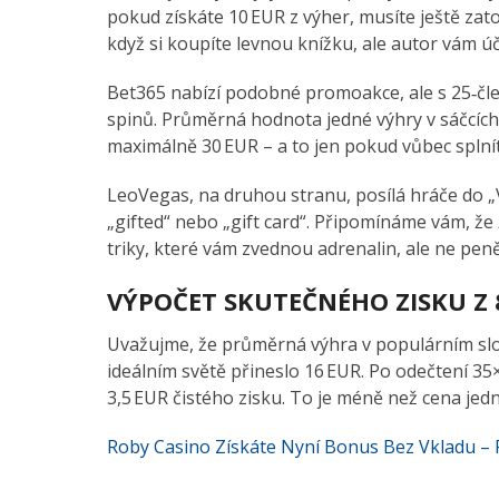
pokud získáte 10 EUR z výher, musíte ještě zato
když si koupíte levnou knížku, ale autor vám ú
Bet365 nabízí podobné promoakce, ale s 25‑č
spinů. Průměrná hodnota jedné výhry v sáčcích
maximálně 30 EUR – a to jen pokud vůbec splní
LeoVegas, na druhou stranu, posílá hráče do „V
„gifted“ nebo „gift card“. Připomínáme vám, že
triky, které vám zvednou adrenalin, ale ne pen
VÝPOČET SKUTEČNÉHO ZISKU Z 
Uvažujme, že průměrná výhra v populárním slotu
ideálním světě přineslo 16 EUR. Po odečtení 35
3,5 EUR čistého zisku. To je méně než cena j
Roby Casino Získáte Nyní Bonus Bez Vkladu – P