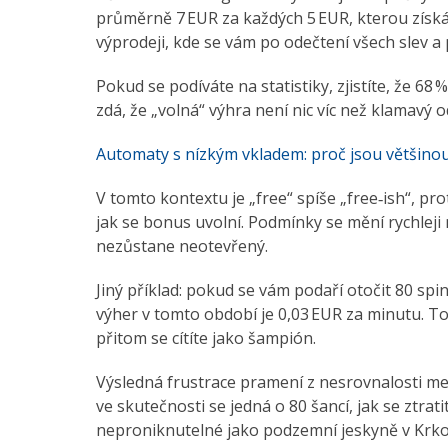
průměrně 7 EUR za každých 5 EUR, kterou získá
výprodeji, kde se vám po odečtení všech slev a
Pokud se podíváte na statistiky, zjistíte, že 68
zdá, že „volná“ výhra není nic víc než klamavý
Automaty s nízkým vkladem: proč jsou většino
V tomto kontextu je „free“ spíše „free‑ish“, pr
jak se bonus uvolní. Podmínky se mění rychleji
nezůstane neotevřený.
Jiný příklad: pokud se vám podaří otočit 80 sp
výher v tomto období je 0,03 EUR za minutu. T
přitom se cítíte jako šampión.
Výsledná frustrace pramení z nesrovnalosti mezi
ve skutečnosti se jedná o 80 šancí, jak se ztrat
neproniknutelné jako podzemní jeskyně v Krko