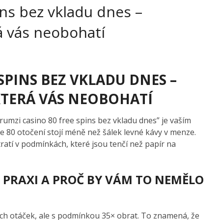
ins bez vkladu dnes –
á vás neobohatí
SPINS BEZ VKLADU DNES –
KTERÁ VÁS NEOBOHATÍ
rumzi casino 80 free spins bez vkladu dnes” je vaším
 že 80 otočení stojí méně než šálek levné kávy v menze.
ratí v podmínkách, které jsou tenčí než papír na
V PRAXI A PROČ BY VÁM TO NEMĚLO
ných otáček, ale s podmínkou 35× obrat. To znamená, že