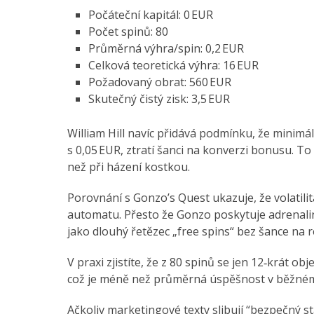
Počáteční kapitál: 0 EUR
Počet spinů: 80
Průměrná výhra/spin: 0,2 EUR
Celková teoretická výhra: 16 EUR
Požadovaný obrat: 560 EUR
Skutečný čistý zisk: 3,5 EUR
William Hill navíc přidává podmínku, že minimál
s 0,05 EUR, ztratí šanci na konverzi bonusu. To
než při házení kostkou.
Porovnání s Gonzo’s Quest ukazuje, že volatil
automatu. Přesto že Gonzo poskytuje adrenali
jako dlouhý řetězec „free spins“ bez šance na r
V praxi zjistíte, že z 80 spinů se jen 12‑krát ob
což je méně než průměrná úspěšnost v běžné
Ačkoliv marketingové texty slibují “bezpečný sta