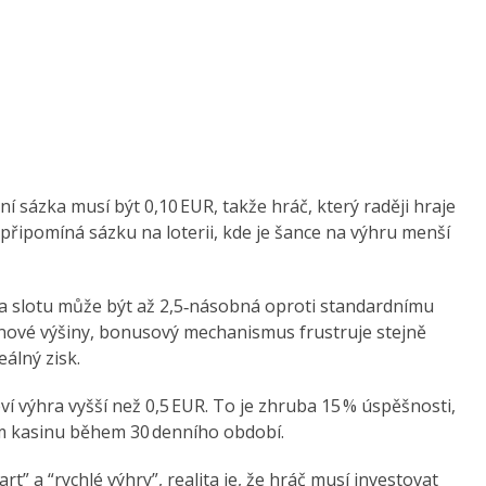
ní sázka musí být 0,10 EUR, takže hráč, který raději hraje
 připomíná sázku na loterii, kde je šance na výhru menší
ita slotu může být až 2,5‑násobná oproti standardnímu
nové výšiny, bonusový mechanismus frustruje stejně
eálný zisk.
jeví výhra vyšší než 0,5 EUR. To je zhruba 15 % úspěšnosti,
m kasinu během 30 denního období.
rt” a “rychlé výhry”, realita je, že hráč musí investovat